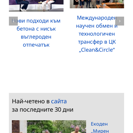
Международен
Нови подходи към
научен обмен и
бетона с нисък
технологичен
въглероден
трансфер в ЦК
отпечатък
„Clean&Circle“
Най-четено в
сайта
за последните 30 дни
Екоден
„Мирен