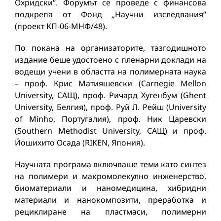
Охридски“. Форумът се проведе с финансова
подкрепа от Фонд „Научни изследвания“
(проект КП-06-МНФ/48).
По покана на организаторите, тазгодишното
издание беше удостоено с пленарни доклади на
водещи учени в областта на полимерната наука
– проф. Крис Матияшевски (Carnegie Mellon
University, САЩ), проф. Ричард Хугенбум (Ghent
University, Белгия), проф. Руй Л. Рейш (University
of Minho, Португалия), проф. Ник Царевски
(Southern Methodist University, САЩ) и проф.
Йошихито Осада (RIKEN, Япония).
Научната програма включваше теми като синтез
на полимери и макромолекулно инженерство,
биоматериали и наномедицина, хибридни
материали и нанокомпозити, преработка и
рециклиране на пластмаси, полимерни