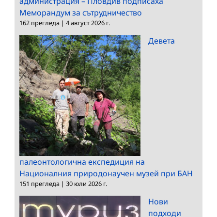
администрация – Пловдив подписаха
Меморандум за сътрудничество
162 прегледа
|
4 август 2026 г.
Девета
палеонтологична експедиция на
Националния природонаучен музей при БАН
151 прегледа
|
30 юли 2026 г.
Нови
подходи