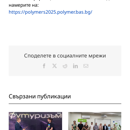
намерите на:
https://polymers2025.polymer.bas.bg/
Споделете в социалните мрежи
Facebook
X
Reddit
LinkedIn
Електронна
поща:
Свързани публикации