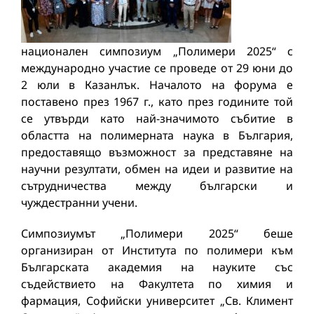
национален симпозиум „Полимери 2025“ с
международно участие се проведе oт 29 юни до
2 юли в Казанлък. Началото на форума е
поставено през 1967 г., като през годините той
се утвърди като най-значимото събитие в
областта на полимерната наука в България,
предоставящо възможност за представяне на
научни резултати, обмен на идеи и развитие на
сътрудничества между български и
чуждестранни учени.
Симпозиумът „Полимери 2025“ беше
организиран от Института по полимери към
Българската академия на науките със
съдействието на Факултета по химия и
фармация, Софийски университет „Св. Климент