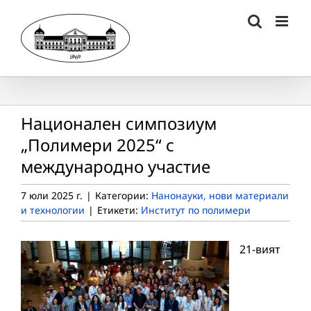
Skip
to
content
Национален симпозиум
„Полимери 2025“ с
международно участие
7 юли 2025 г.
|
Категории:
Нанонауки, нови материали
и технологии
|
Етикети:
Институт по полимери
21-вият