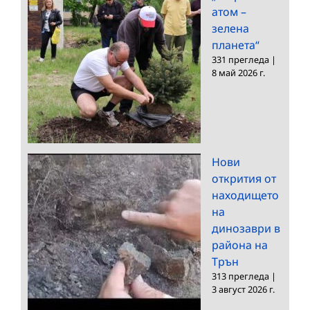
атом –
зелена
планета“
331 прегледа
|
8 май 2026 г.
Нови
открития от
находището
на
динозаври в
района на
Трън
313 прегледа
|
3 август 2026 г.