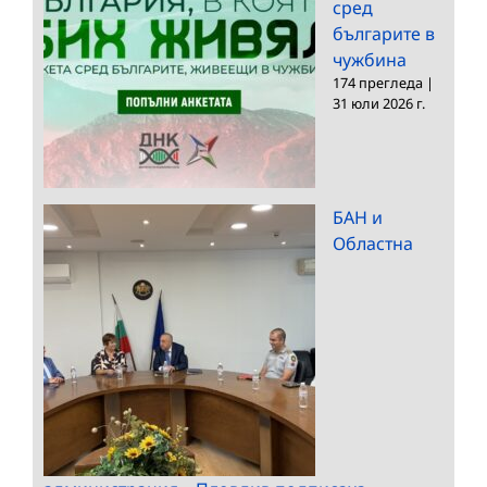
сред
българите в
чужбина
174 прегледа
|
31 юли 2026 г.
БАН и
Областна