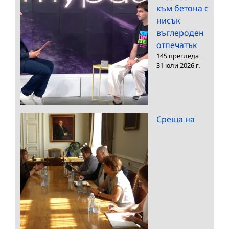
към бетона с
нисък
въглероден
отпечатък
145 прегледа
|
31 юли 2026 г.
Среща на