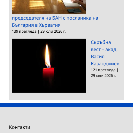
председателя на БАН с посланика на
България в Хърватия
139 прегледа
|
29 юли 2026 г.
Скръбна
вест – акад.
Васил
Казанджиев
121 прегледа
|
29 юли 2026 г.
Контакти