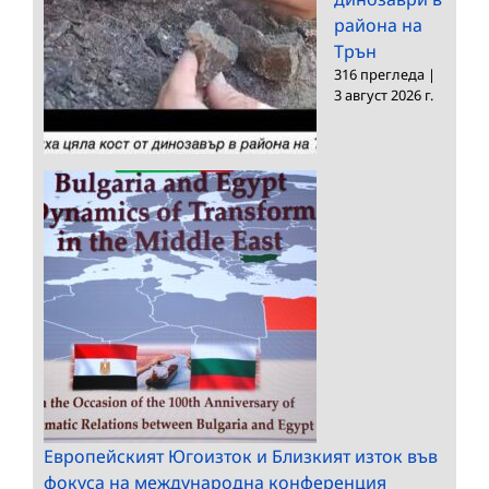
района на
Трън
316 прегледа
|
3 август 2026 г.
Европейският Югоизток и Близкият изток във
фокуса на международна конференция