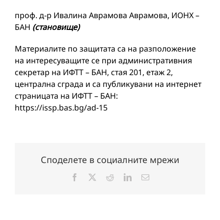
проф. д-р Ивалина Аврамова Аврамова, ИОНХ –
БАН
(становище)
Материалите по защитата са на разположение
на интересуващите се при административния
секретар на ИФТТ – БАН, стая 201, етаж 2,
централна сграда и са публикувани на интернет
страницата на ИФТТ – БАН:
https://issp.bas.bg/ad-15
Споделете в социалните мрежи
Facebook
X
Reddit
LinkedIn
Електронна
поща: