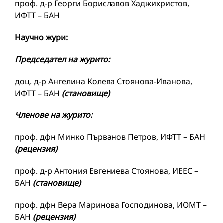
проф. д-р Георги Бориславов Хаджихристов,
ИФТТ – БАН
Научно жури:
Председател на журито:
доц. д-р Ангелина Колева Стоянова-Иванова,
ИФТТ – БАН
(становище)
Членове на журито:
проф. дфн Минко Първанов Петров, ИФТТ – БАН
(рецензия)
проф. д-р Антония Евгениева Стоянова, ИЕЕС –
БАН
(становище)
проф. дфн Вера Маринова Господинова, ИОМТ –
БАН
(рецензия)