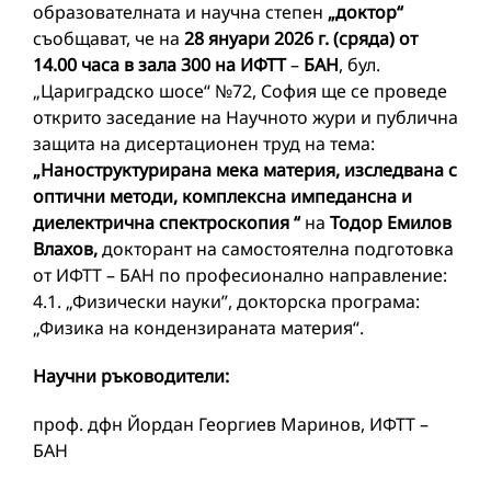
образователната и научна степен
„доктор“
съобщават, че на
28 януари 2026 г. (сряда) от
14.00 часа в зала 300 на ИФТТ
–
БАН
, бул.
„Цариградско шосе“ №72, София ще се проведе
открито заседание на Научното жури и публична
защита на дисертационен труд на тема:
„
Наноструктурирана мека материя, изследвана с
оптични методи, комплексна импедансна и
диелектрична спектроскопия
“
на
Тодор Емилов
Влахов,
докторант на самостоятелна подготовка
от ИФТТ – БАН по професионално направление:
4.1. „Физически науки”, докторска програма:
„Физика на кондензираната материя“.
Научни ръководители:
проф. дфн Йордан Георгиев Маринов, ИФТТ –
БАН