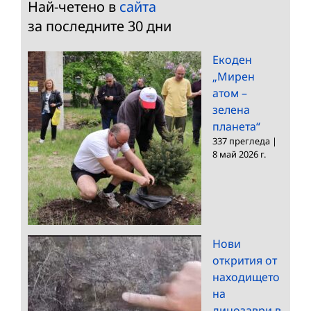
Най-четено в
сайта
за последните 30 дни
Екоден
„Мирен
атом –
зелена
планета“
337 прегледа
|
8 май 2026 г.
Нови
открития от
находището
на
динозаври в