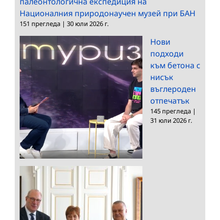
палеонтологична експедиция на
Националния природонаучен музей при БАН
151 прегледа
|
30 юли 2026 г.
Нови
подходи
към бетона с
нисък
въглероден
отпечатък
145 прегледа
|
31 юли 2026 г.