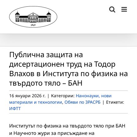
Skip
to
content
Публична защита на
дисертационен труд на Тодор
Влахов в Института по физика на
твърдото тяло – БАН
16 януари 2026 г.
|
Категории:
Нанонауки, нови
материали и технологии
,
Обяви по ЗРАСРБ
|
Етикети:
ИФТТ
Институтът по физика на твърдото тяло при БАН
и Научното жури за присъждане на