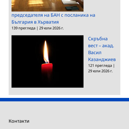
председателя на БАН с посланика на
България в Хърватия
139 прегледа
|
29 юли 2026 г.
Скръбна
вест – акад.
Васил
Казанджиев
121 прегледа
|
29 юли 2026 г.
Контакти