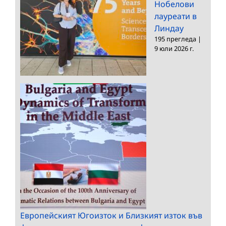
Нобелови
лауреати в
Линдау
195 прегледа
|
9 юли 2026 г.
Европейският Югоизток и Близкият изток във