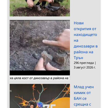
Нови
открития от
находището
на
динозаври в
района на
Трън
296 прегледа
|
3 август 2026 г.
Млад учен
химик от
БАН се
срещна с