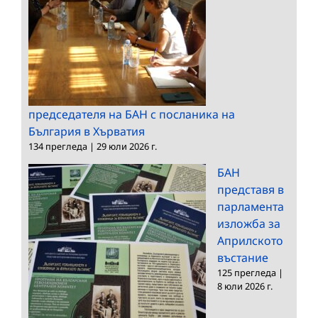
председателя на БАН с посланика на
България в Хърватия
134 прегледа
|
29 юли 2026 г.
БАН
представя в
парламента
изложба за
Априлското
въстание
125 прегледа
|
8 юли 2026 г.