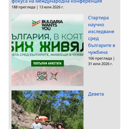
фокуса на международна конференция
188 прегледа
|
13 юли 2026 г.
Стартира
научно
изследване
сред
българите в
чужбина
166 прегледа
|
31 юли 2026 г.
Девета