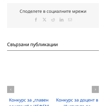
Споделете в социалните мрежи
Facebook
X
Reddit
LinkedIn
Електронна
поща:
Свързани публикации
Конкурс за „главен
Конкурс за доцент в