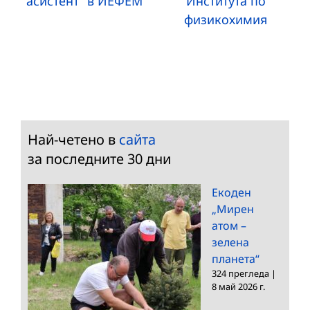
асистент“ в ИЕФЕМ
Института по
физикохимия
Най-четено в
сайта
за последните 30 дни
Екоден
„Мирен
атом –
зелена
планета“
324 прегледа
|
8 май 2026 г.