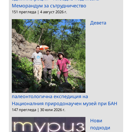
Меморандум за сътрудничество
151 прегледа
|
4 август 2026 г.
Девета
палеонтологична експедиция на
Националния природонаучен музей при БАН
147 прегледа
|
30 юли 2026 г.
Нови
подходи