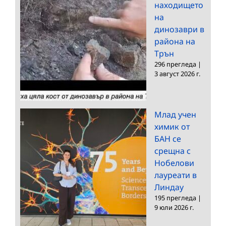
находището
на
динозаври в
района на
Трън
296 прегледа
|
3 август 2026 г.
Млад учен
химик от
БАН се
срещна с
Нобелови
лауреати в
Линдау
195 прегледа
|
9 юли 2026 г.