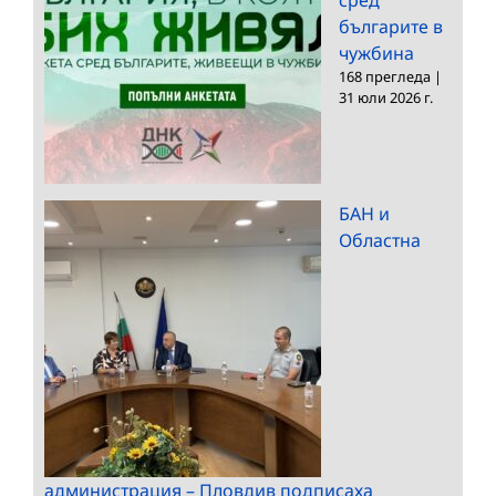
българите в
чужбина
168 прегледа
|
31 юли 2026 г.
БАН и
Областна
администрация – Пловдив подписаха