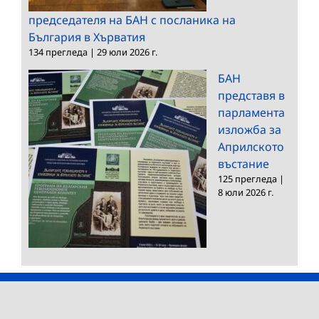
председателя на БАН с посланика на
България в Хърватия
134 прегледа
|
29 юли 2026 г.
БАН
представя в
парламента
изложба за
Априлското
въстание
125 прегледа
|
8 юли 2026 г.