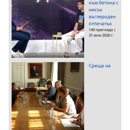
към бетона с
нисък
въглероден
отпечатък
140 прегледа
|
31 юли 2026 г.
Среща на