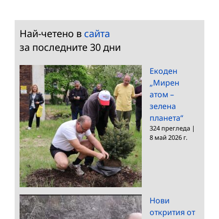
Най-четено в
сайта
за последните 30 дни
Екоден
„Мирен
атом –
зелена
планета“
324 прегледа
|
8 май 2026 г.
Нови
открития от