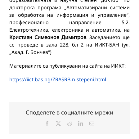
образователната и научна степен “доктор” по
докторска програма „Автоматизирани системи
за обработка на информация и управление“,
професионално направление 5.2.
Електротехника, електроника и автоматика, на
Кристиян Симеонов Димитров
. Заседанието ще
се проведе в зала 228, бл 2 на ИИКТ-БАН (ул.
„Акад. Г. Бончев“)
Материалите са публикувани на сайта на ИИКТ:
https://iict.bas.bg/ZRASRB-n-stepeni.html
Споделете в социалните мрежи
Facebook
X
Reddit
LinkedIn
Електронна
поща: