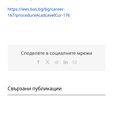
https://iees.bas.bg/bg/career-
167/procedureAcadLevelCur-176
Споделете в социалните мрежи
Facebook
X
Reddit
LinkedIn
Електронна
поща:
Свързани публикации