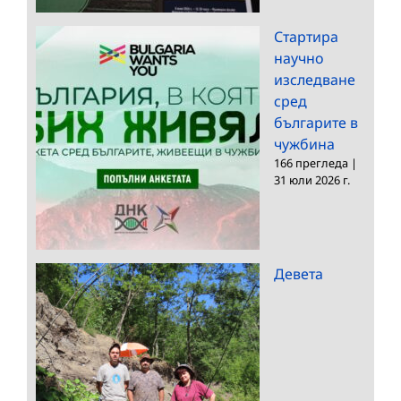
Стартира
научно
изследване
сред
българите в
чужбина
166 прегледа
|
31 юли 2026 г.
Девета