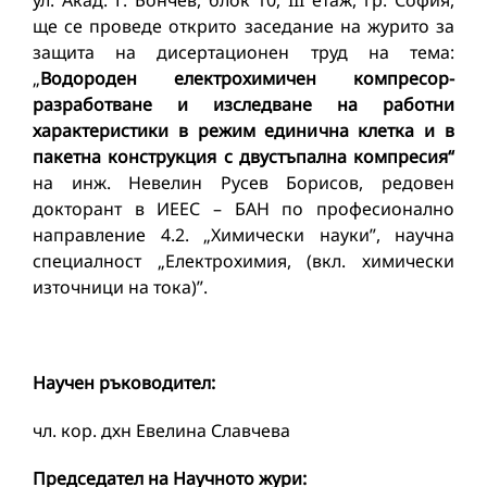
ул. Акад. Г. Бончев, блок 10, III етаж, гр. София,
ще се проведе открито заседание на журито за
защита на дисертационен труд на тема:
„
Водороден електрохимичен компресор-
разработване и изследване на работни
характеристики в режим единична клетка и в
пакетна конструкция
с двустъпална компресия“
на инж. Невелин Русев Борисов, редовен
докторант в ИЕЕС – БАН по професионално
направление 4.2. „Химически науки”, научна
специалност „Електрохимия, (вкл. химически
източници на тока)”.
Научeн ръководител:
чл. кор. дхн Евелина Славчева
Председател на Научното жури: