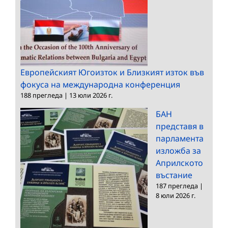
Европейският Югоизток и Близкият изток във
фокуса на международна конференция
188 прегледа
|
13 юли 2026 г.
БАН
представя в
парламента
изложба за
Априлското
въстание
187 прегледа
|
8 юли 2026 г.