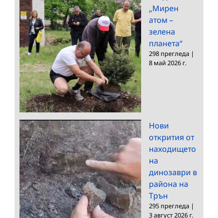
„Мирен
атом –
зелена
планета“
298 прегледа
|
8 май 2026 г.
Нови
открития от
находището
на
динозаври в
района на
Трън
295 прегледа
|
3 август 2026 г.