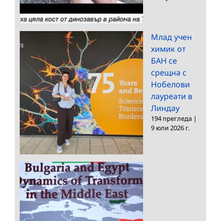
Млад учен
химик от
БАН се
срещна с
Нобелови
лауреати в
Линдау
194 прегледа
|
9 юли 2026 г.