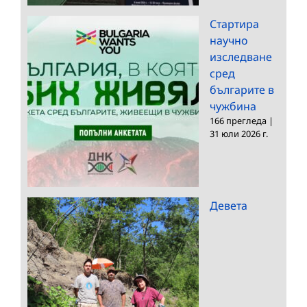
Стартира
научно
изследване
сред
българите в
чужбина
166 прегледа
|
31 юли 2026 г.
Девета