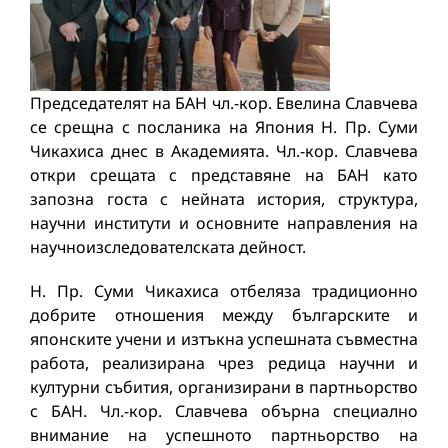
Председателят на БАН чл.-кор. Евелина Славчева
се срещна с посланика на Япония Н. Пр. Суми
Чикахиса днес в Академията. Чл.-кор. Славчева
откри срещата с представяне на БАН като
запозна госта с нейната история, структура,
научни институти и основните направления на
научноизследователската дейност.
Н. Пр. Суми Чикахиса отбеляза традиционно
добрите отношения между българските и
японските учени и изтъкна успешната съвместна
работа, реализирана чрез редица научни и
културни събития, организирани в партньорство
с БАН. Чл.-кор. Славчева обърна специално
внимание на успешното партньорство на