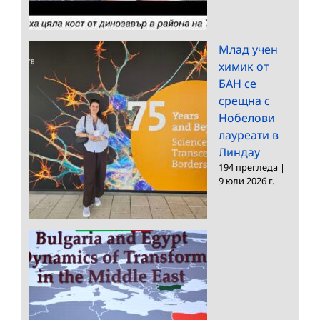
Млад учен
химик от
БАН се
срещна с
Нобелови
лауреати в
Линдау
194 прегледа
|
9 юли 2026 г.