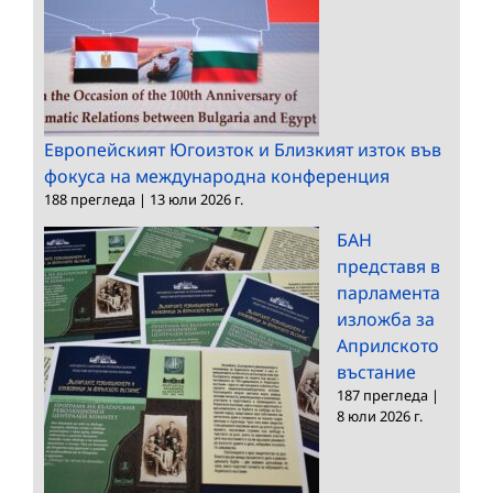
Европейският Югоизток и Близкият изток във
фокуса на международна конференция
188 прегледа
|
13 юли 2026 г.
БАН
представя в
парламента
изложба за
Априлското
въстание
187 прегледа
|
8 юли 2026 г.