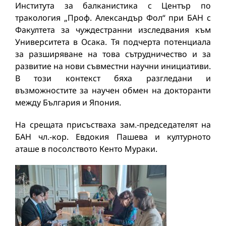
Института за балканистика с Център по
тракология „Проф. Александър Фол“ при БАН с
Факултета за чуждестранни изследвания към
Университета в Осака. Тя подчерта потенциала
за разширяване на това сътрудничество и за
развитие на нови съвместни научни инициативи.
В този контекст бяха разгледани и
възможностите за научен обмен на докторанти
между България и Япония.
На срещата присъстваха зам.-председателят на
БАН чл.-кор. Евдокия Пашева и културното
аташе в посолството Кенто Мураки.