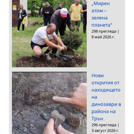
„Мирен
атом –
зелена
планета“
298 прегледа
|
8 май 2026 г.
Нови
открития от
находището
на
динозаври в
района на
Трън
296 прегледа
|
3 август 2026 г.