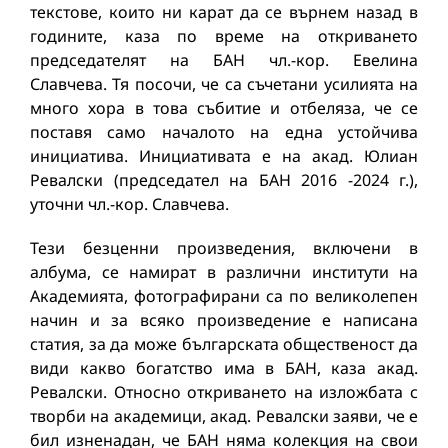
текстове, които ни карат да се върнем назад в
годините, каза по време на откриването
председателят на БАН чл.-кор. Евелина
Славчева. Тя посочи, че са съчетани усилията на
много хора в това събитие и отбеляза, че се
поставя само началото на една устойчива
инициатива. Инициативата е на акад. Юлиан
Ревалски (председател на БАН 2016 -2024 г.),
уточни чл.-кор. Славчева.
Тези безценни произведения, включени в
албума, се намират в различни институти на
Академията, фотографирани са по великолепен
начин и за всяко произведение е написана
статия, за да може българската общественост да
види какво богатство има в БАН, каза акад.
Ревалски. Относно откриването на изложбата с
творби на академици, акад. Ревалски заяви, че е
бил изненадан, че БАН няма колекция на свои