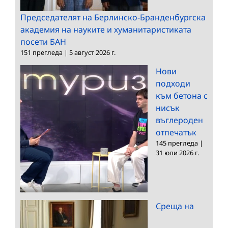
Председателят на Берлинско-Бранденбургска
академия на науките и хуманитаристиката
посети БАН
151 прегледа
|
5 август 2026 г.
Нови
подходи
към бетона с
нисък
въглероден
отпечатък
145 прегледа
|
31 юли 2026 г.
Среща на