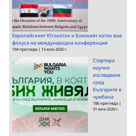
Европейският Югоизток и Близкият изток във
фокуса на международна конференция
194 прегледа
|
13 юли 2026 г.
Стартира
научно
изследване
сред
българите в
чужбина
186 прегледа
|
31 юли 2026 г.