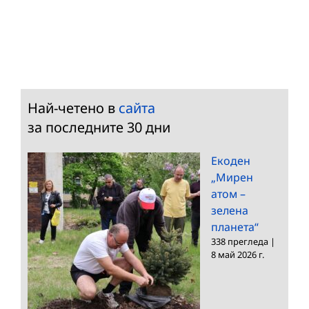
Най-четено в
сайта
за последните 30 дни
Екоден
„Мирен
атом –
зелена
планета“
338 прегледа
|
8 май 2026 г.