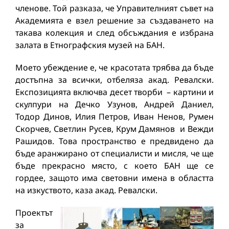
членове. Той разказа, че Управителният съвет на
Академията е взел решение за създаването на
такава колекция и след обсъждания е избрана
залата в Етнографския музей на БАН.
Моето убеждение е, че красотата трябва да бъде
достъпна за всички, отбеляза акад. Ревалски.
Експозицията включва десет творби – картини и
скулпури на Дечко Узунов, Андрей Даниел,
Тодор Динов, Илия Петров, Иван Ненов, Румен
Скорчев, Светлин Русев, Крум Дамянов и Вежди
Рашидов. Това пространство е предвидено да
бъде аранжирано от специалисти и мисля, че ще
бъде прекрасно място, с което БАН ще се
гордее, защото има световни имена в областта
на изкуството, каза акад. Ревалски.
Проектът
за