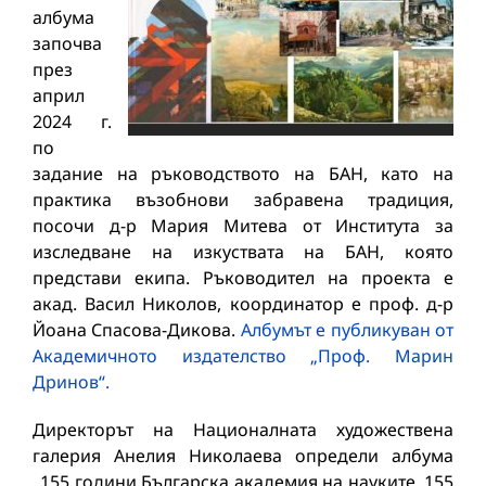
албума
започва
през
април
2024 г.
по
задание на ръководството на БАН, като на
практика възобнови забравена традиция,
посочи д-р Мария Митева от Института за
изследване на изкуствата на БАН, която
представи екипа. Ръководител на проекта е
акад. Васил Николов, координатор е проф. д-р
Йоана Спасова-Дикова.
Албумът е публикуван от
Академичното издателство „Проф. Марин
Дринов“.
Директорът на Националната художествена
галерия Анелия Николаева определи албума
„155 години Българска академия на науките. 155