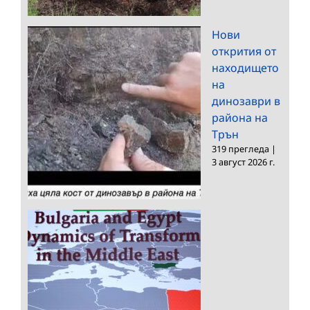
Нови
открития от
находището
на
динозаври в
района на
Трън
319 прегледа
|
3 август 2026 г.