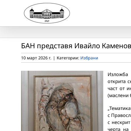
Skip
to
content
БАН представя Ивайло Каменов
10 март 2026 г.
|
Категории:
Избрани
Изложба 
открита с
част от 
(маслени 
„Тематика
с Правосл
с нескрит
черта на