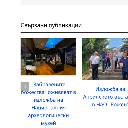
Свързани публикации
„Забравените
Изложба за
божества“ оживяват в
Априлското въст
изложба на
в НАО „Рожен
Националния
археологически
музей