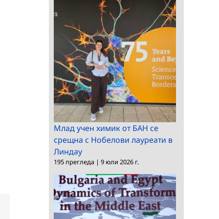
Млад учен химик от БАН се
срещна с Нобелови лауреати в
Линдау
195 прегледа
|
9 юли 2026 г.
dIn
Електронна
поща: