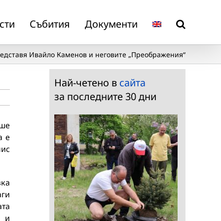
сти
Събития
Документи
едставя Ивайло Каменов и неговите „Преображения“
Най-четено в
сайта
за последните 30 дни
еше
а е
пис
зка
аги
ата
и и