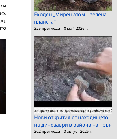
 си
оф.
Екоден „Мирен атом – зелена
оц.
планета“
ято
325 прегледа
|
8 май 2026 г.
Нови открития от находището
на динозаври в района на Трън
302 прегледа
|
3 август 2026 г.