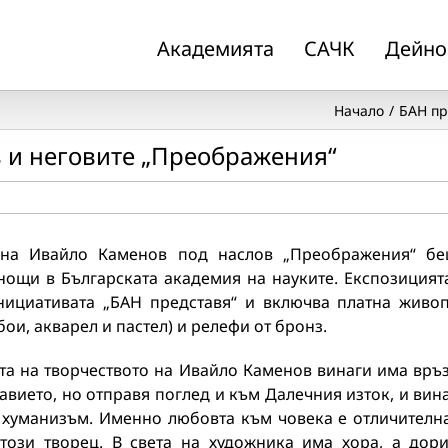
Академията
САЧК
Дейно
Начало
БАН пр
 и неговите „Преображения“
на Ивайло Каменов под наслов „Преображения“ б
нощи в Българската академия на науките. Експозицият
инициативата „БАН представя“ и включва платна живо
бои, акварел и пастел) и релефи от бронз.
та на творчеството на Ивайло Каменов винаги има връ
авието, но отправя поглед и към Далечния изток, и вин
 хуманизъм. Именно любовта към човека е отличителн
 този творец. В света на художника има хора, а дор