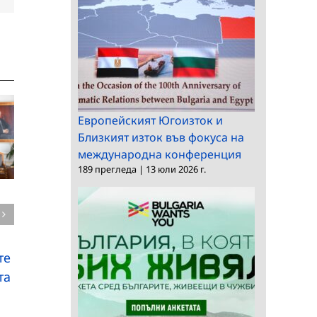
Европейският Югоизток и
Близкият изток във фокуса на
международна конференция
189 прегледа
|
13 юли 2026 г.
БАН и Областна
а
Нови открития от
администрация –
находището на
Пловдив подписаха
динозаври в района
Меморандум за
те
на Трън
сътрудничество
та