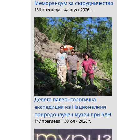
Меморандум за сътрудничество
156 прегледа
|
4 август 2026 г.
Девета палеонтологична
експедиция на Националния
природонаучен музей при БАН
147 прегледа
|
30 юли 2026 г.