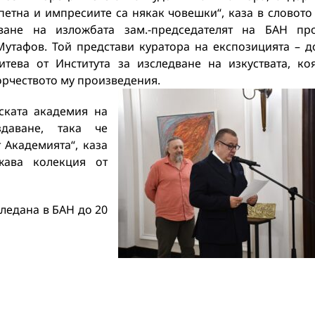
петна и импресиите са някак човешки“, каза в словото
ване на изложбата зам.-председателят на БАН пр
утафов. Той представи куратора на експозицията – д
тева от Института за изследване на изкуствата, ко
орчеството му произведения.
рската академия на
даване, така че
 Академията“, каза
жава колекция от
ледана в БАН до 20