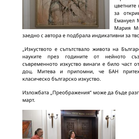
цветните 
за откри
Емануел М
Мария Ми
заедно с автора е подбрала индикативни за тв
„Изкуството е съпътствало живота на Бълга
науките през годините от нейното съз
съвременното изкуство винаги е било част от
доц. Митева и припомни, че БАН прите
класическо българско изкуство.
Изложбата „Преображения“ може да бъде разг
март.