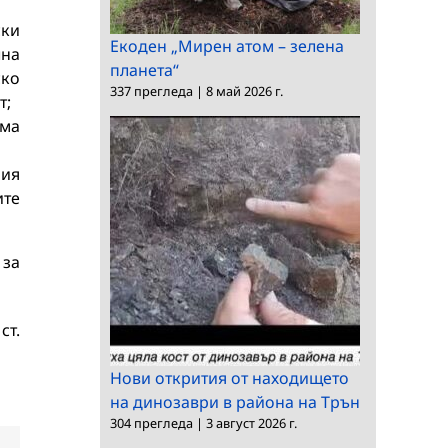
ки
Екоден „Мирен атом – зелена
на
планета“
о
337 прегледа
|
8 май 2026 г.
т;
ма
я.
ия
ите
 за
ст.
Нови открития от находището
на динозаври в района на Трън
304 прегледа
|
3 август 2026 г.