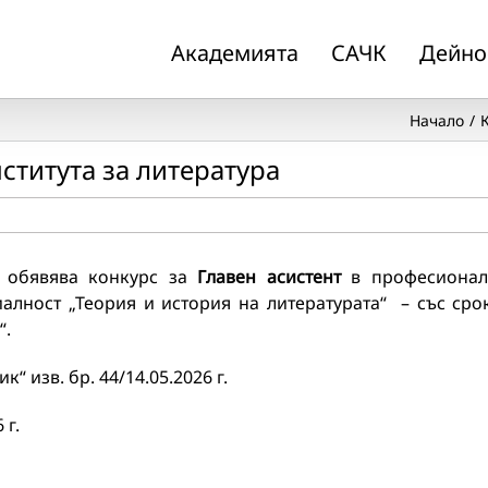
Академията
САЧК
Дейно
Начало
нститута за литература
, обявява конкурс за
Главен асистент
в професиона
алност „Теория и история на литературата“ – със сро
“.
изв. бр. 44/14.05.2026 г.
 г.