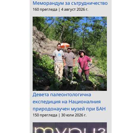
Меморандум за сътрудничество
160 прегледа
|
4 август 2026 г.
Девета палеонтологична
експедиция на Националния
природонаучен музей при БАН
150 прегледа
|
30 юли 2026 г.