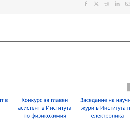
Facebook
X
Reddit
Linke
т в
Конкурс за главен
Заседание на науч
асистент в Института
жури в Института 
по физикохимия
електроника