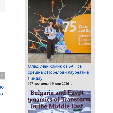
dIn
Електронна
поща:
Млад учен химик от БАН се
срещна с Нобелови лауреати в
Линдау
197 прегледа
|
9 юли 2026 г.
но
Конкурс за главен
Заседание на научно
по
асистент в ИЕФЕМ
жури в ИМИ