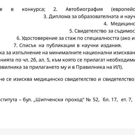
 в конкурса; 2. Автобиография (европейс
 за образователната и науч
ор“; 4. Медицинск
Свидетелство за съдимос
стаж по специалността (ако и
 публикации в научни издани
на минималните национални изискван
анията по чл. 2б, ал. 5, към която се прилагат необходим
авилника за прилагането му и в Правилника на ИЛ).
 не се изисква медицинско свидетелство и свидетелство
титута – бул. „Шипченски проход“ № 52, бл. 17, ет. 7, 