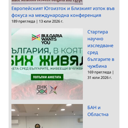
Европейският Югоизток и Близкият изток във
фокуса на международна конференция
189 прегледа
|
13 юли 2026 г.
Стартира
научно
изследване
сред
българите в
чужбина
169 прегледа
|
31 юли 2026 г.
БАН и
Областна