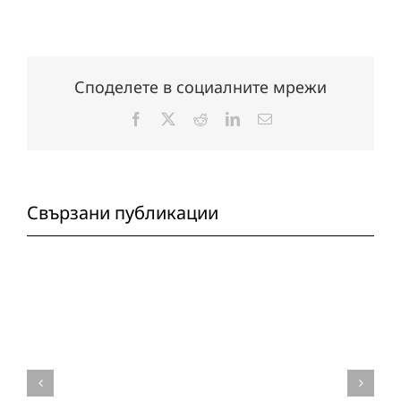
Споделете в социалните мрежи
Facebook
X
Reddit
LinkedIn
Електронна
поща:
Свързани публикации