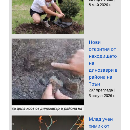
8 май 2026 г.
Нови
открития от
находището
на
динозаври в
района на
Трън
297 прегледа
|
3 август 2026 г.
Млад учен
химик от