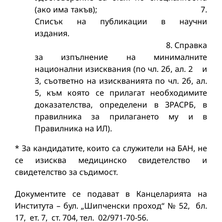
(ако има такъв); 7.
Списък на публикации в научни
издания.
8. Справка
за изпълнение на минималните
национални изисквания (по чл. 2б, ал. 2 и
3, съответно на изискванията по чл. 2б, ал.
5, към която се прилагат необходимите
доказателства, определени в ЗРАСРБ, в
правилника за прилагането му и в
Правилника на ИЛ).
* За кандидатите, които са служители на БАН, не
се изисква медицинско свидетелство и
свидетелство за съдимост.
Документите се подават в Канцеларията на
Института – бул. „Шипченски проход“ № 52, бл.
17, ет. 7, ст. 704, тел. 02/971-70-56.