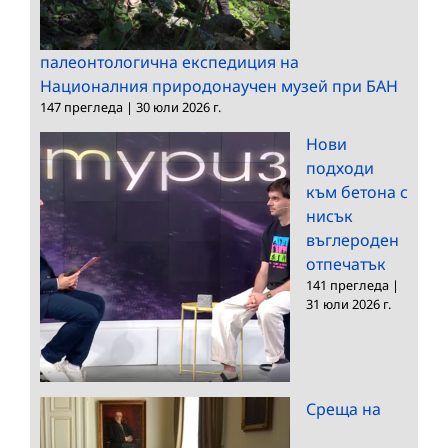
палеонтологична експедиция на
Националния природонаучен музей при БАН
147 прегледа
|
30 юли 2026 г.
Нови
подходи
към бетона с
нисък
въглероден
отпечатък
141 прегледа
|
31 юли 2026 г.
Среща на