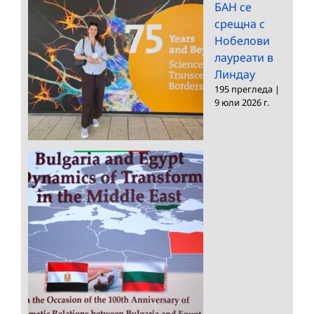
БАН се
срещна с
Нобелови
лауреати в
Линдау
195 прегледа
|
9 юли 2026 г.