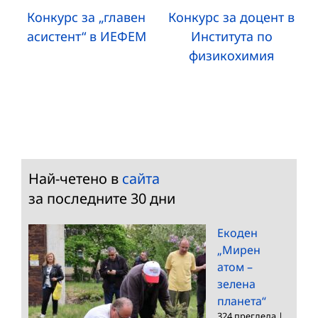
Конкурс за „главен
Конкурс за доцент в
асистент“ в ИЕФЕМ
Института по
физикохимия
Най-четено в
сайта
за последните 30 дни
Екоден
„Мирен
атом –
зелена
планета“
324 прегледа
|