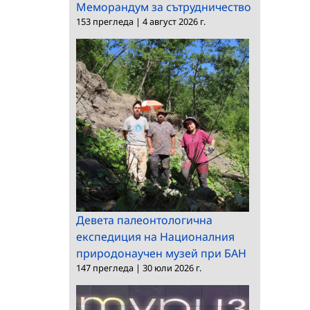
Меморандум за сътрудничество
153 прегледа
|
4 август 2026 г.
Девета палеонтологична
експедиция на Националния
природонаучен музей при БАН
147 прегледа
|
30 юли 2026 г.