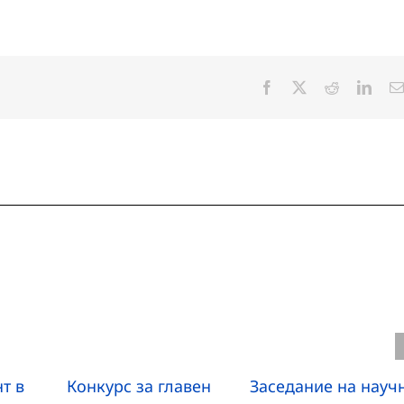
Facebook
X
Reddit
Linke
т в
Конкурс за главен
Заседание на науч