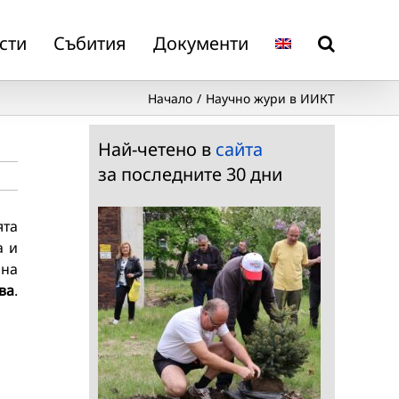
сти
Събития
Документи
Начало
Научно жури в ИИКТ
Най-четено в
сайта
за последните 30 дни
ята
а и
 на
ва
.