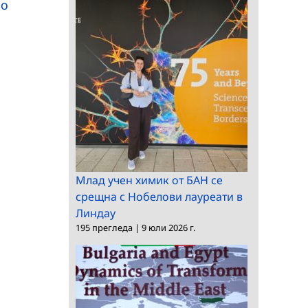
по
асистент в ИЕФЕМ
жури в ИМИ
Млад учен химик от БАН се
срещна с Нобелови лауреати в
Линдау
195 прегледа
|
9 юли 2026 г.