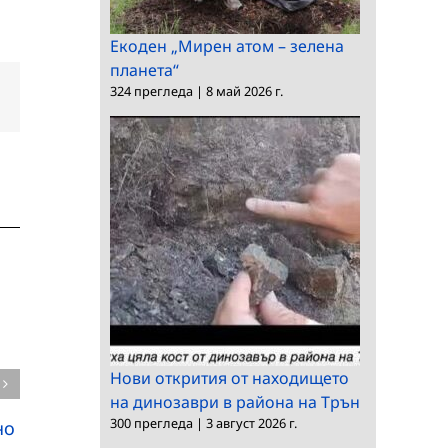
Екоден „Мирен атом – зелена
планета“
324 прегледа
|
8 май 2026 г.
dIn
Електронна
поща:
Нови открития от находището
на динозаври в района на Трън
300 прегледа
|
3 август 2026 г.
но
Конкурс за главен
Заседание на научно