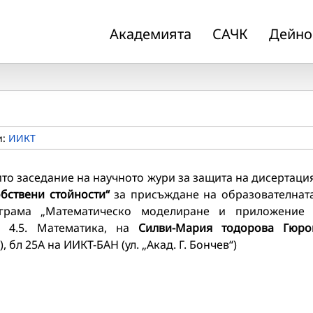
Академията
САЧК
Дейно
и:
ИИКТ
ткрито заседание на научното жури за защита на дисертаци
бствени стойности“
за присъждане на образователнат
ограма „Математическо моделиране и приложение
е 4.5. Математика, на
Силви-Мария тодорова Гюро
, бл 25А на ИИКТ-БАН (ул. „Акад. Г. Бончев“)