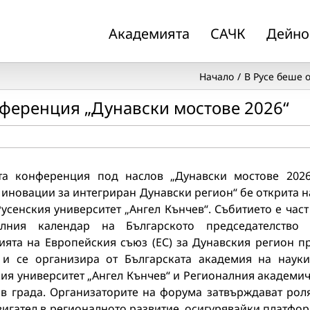
Академията
САЧК
Дейно
Начало
В Русе беше 
нференция „Дунавски мостове 2026“
та конференция под наслов „Дунавски мостове 202
 иновации за интегриран Дунавски регион“ бе открита н
усенския университет „Ангел Кънчев“. Събитието е част
лния календар на Българското председателство
ията на Европейския съюз (ЕС) за Дунавския регион п
. и се организира от Българската академия на науки
ия университет „Ангел Кънчев“ и Регионалния академи
 в града. Организаторите на форума затвърждават рол
вигател в регионалното развитие, осигурявайки платфо