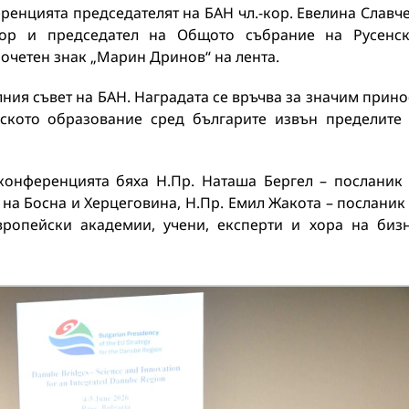
енцията председателят на БАН чл.-кор. Евелина Славч
ктор и председател на Общото събрание на Русенс
почетен знак „Марин Дринов“ на лента.
ия съвет на БАН. Наградата се връчва за значим прино
рското образование сред българите извън пределите
конференцията бяха Н.Пр. Наташа Бергел – посланик
на Босна и Херцеговина, Н.Пр. Емил Жакота – посланик
вропейски академии, учени, експерти и хора на биз