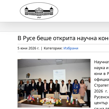
Skip
to
content
В Русе беше открита научна ко
5 юни 2026 г.
|
Категории:
Избрани
Научна
наука и
юни в Р
официа
Стратег
2026 г
Русенск
център
си на д