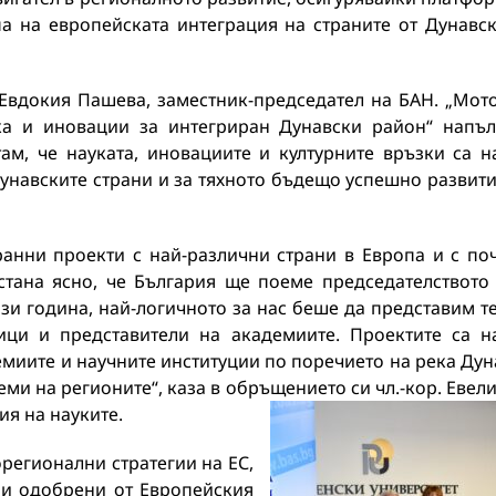
па на европейската интеграция на страните от Дунавс
 Евдокия Пашева, заместник-председател на БАН. „Мот
ка и иновации за интегриран Дунавски район“ напъ
там, че науката, иновациите и културните връзки са н
унавските страни и за тяхното бъдещо успешно развити
ранни проекти с най-различни страни в Европа и с по
стана ясно, че България ще поеме председателството
ази година, най-логичното за нас беше да представим т
ици и представители на академиите. Проектите са н
емиите и научните институции по поречието на река Дун
еми на регионите“, каза в обръщението си чл.-кор. Евел
ия на науките.
орегионални стратегии на ЕС,
. и одобрени от Европейския