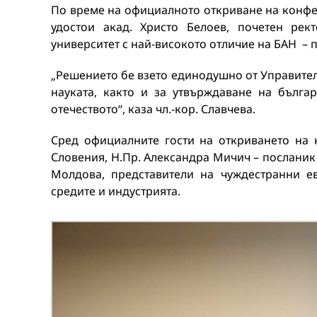
По време на официалното откриване на конфер
удостои акад. Христо Белоев, почетен ре
университет с най-високото отличие на БАН – 
„Решението бе взето единодушно от Управителн
науката, както и за утвърждаване на бълга
отечеството“, каза чл.-кор. Славчева.
Сред официалните гости на откриването на 
Словения, Н.Пр. Александра Мичич – посланик 
Молдова, представители на чуждестранни е
средите и индустрията.