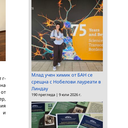
Млад учен химик от БАН се
 г-
срещна с Нобелови лауреати в
 на
Линдау
 от
190 прегледа
|
9 юли 2026 г.
ер,
ния
н и