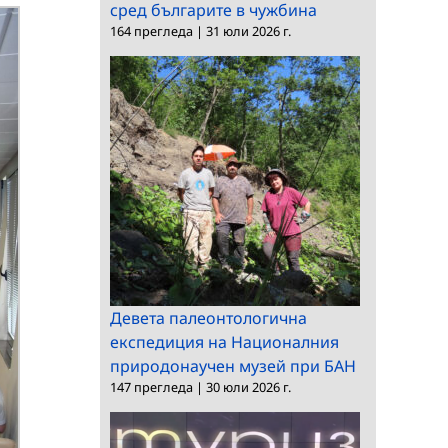
сред българите в чужбина
164 прегледа
|
31 юли 2026 г.
Девета палеонтологична
експедиция на Националния
природонаучен музей при БАН
147 прегледа
|
30 юли 2026 г.