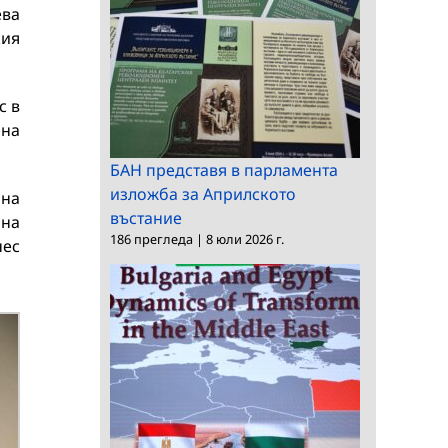
ева
кия
с в
 на
БАН представя в парламента
изложба за Априлското
 на
въстание
 на
186 прегледа
|
8 юли 2026 г.
нес