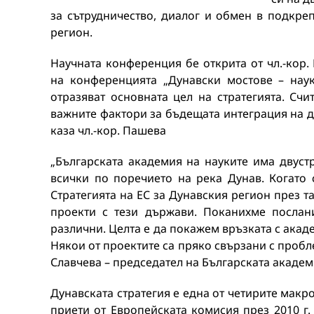
за сътрудничество, диалог и обмен в подкре
регион.
Научната конференция бе открита от чл.-кор.
на конференцията „Дунавски мостове – нау
отразяват основната цел на стратегията. Счи
важните фактори за бъдещата интеграция на д
каза чл.-кор. Пашева
„Българската академия на науките има двуст
всички по поречието на река Дунав. Когато 
Стратегията на ЕС за Дунавския регион през т
проекти с тези държави. Поканихме послан
различни. Целта е да покажем връзката с акад
Някои от проектите са пряко свързани с пробл
Славчева – председател на Българската академ
Дунавската стратегия е една от четирите макр
приети от Европейската комисия през 2010 г