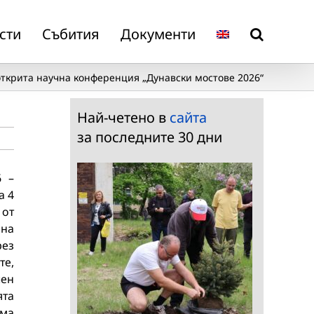
сти
Събития
Документи
открита научна конференция „Дунавски мостове 2026“
Най-четено в
сайта
за последните 30 дни
6 –
а 4
 от
 на
рез
те,
чен
ята
рма