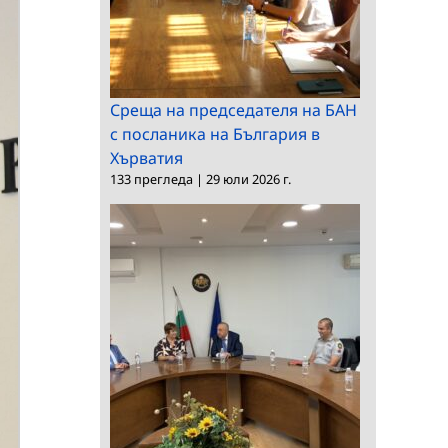
Среща на председателя на БАН
с посланика на България в
Хърватия
133 прегледа
|
29 юли 2026 г.