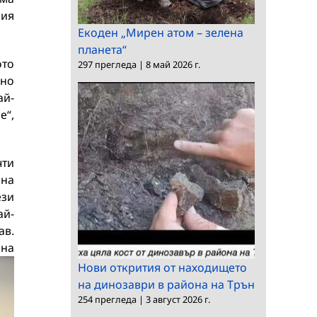
кия
Екоден „Мирен атом – зелена
планета“
ото
297 прегледа
|
8 май 2026 г.
лно
ай-
е“,
чти
 на
ези
ай-
ав.
ина
Нови открития от находището
на динозаври в района на Трън
254 прегледа
|
3 август 2026 г.