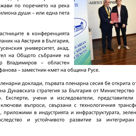
ржави по поречието на река
илиона души – или една пета
астниците в конференцията
аник на Австрия в България,
усенския университет, акад.
тел на Общото събрание на
ир Владимиров – областен
ефанова – заместник-кмет на община Русе.
ленарни доклади, първата пленарна сесия бе открита от
а Дунавската стратегия за България от Министерство
о. Експерти, учени и изследователи, представители
ключови въпроси, свързани с технологичния трансф
, приложими в индустрията и инфраструктурата, зеле
наследство и устойчивото развитие за интегрира