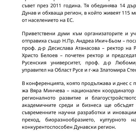
съвет през 2011 година. Тя обединява 14 дъ
Дунав и обхваща регион, в който живеят 115 м
от населението на ЕС.
Приветствени думи към организаторите и уч
отправиха също Н.Пр. Андреа Икич-Бьом – посл
проф. д-р Десислава Атанасова – ректор на Р
Христо Белоев – почетен ректор и председа
Русенския университет, проф. д-р Любом
управител на Област Русе и г-жа Златомира Ст
В конференцията, която продължава и днес с п
жа Вяра Минчева – национален координатор н
регионалното развитие и благоустройствот
академичните среди и бизнеса ще обсъдят 
съвременните научни разработки и иновации
преход, биоразнообразието, културното 
конкурентоспособен Дунавски регион.