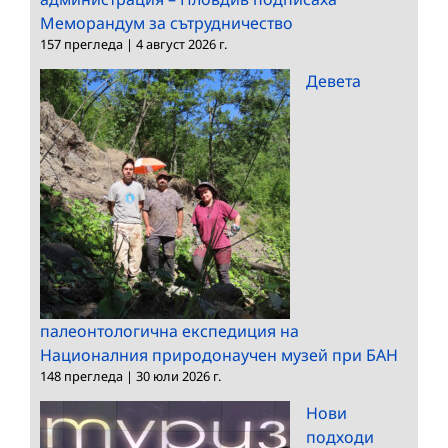
Меморандум за сътрудничество
157 прегледа
|
4 август 2026 г.
Девета
палеонтологична експедиция на
Националния природонаучен музей при БАН
148 прегледа
|
30 юли 2026 г.
Нови
подходи