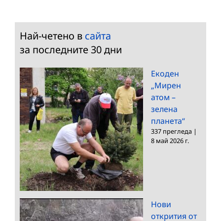
Най-четено в
сайта
за последните 30 дни
Екоден
„Мирен
атом –
зелена
планета“
337 прегледа
|
8 май 2026 г.
Нови
открития от