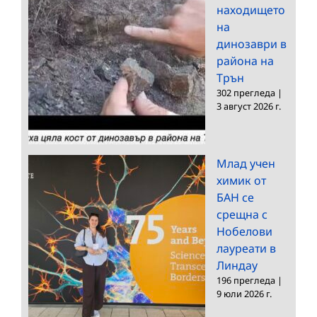
находището
на
динозаври в
района на
Трън
302 прегледа
|
3 август 2026 г.
Млад учен
химик от
БАН се
срещна с
Нобелови
лауреати в
Линдау
196 прегледа
|
9 юли 2026 г.