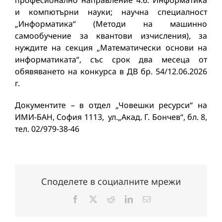
професионално направление 4.6. Информатика
и компютърни науки; научна специалност
„Информатика“ (Методи на машинно
самообучение за квантови изчисления), за
нуждите на секция „Математически основи на
информатиката“, със срок два месеца от
обявяването на конкурса в ДВ бр. 54/12.06.2026
г.
Документите – в отдел „Човешки ресурси“ на
ИМИ-БАН, София 1113, ул.„Акад. Г. Бончев“, бл. 8,
тел. 02/979-38-46
Споделете в социалните мрежи
Facebook
X
Reddit
LinkedIn
Електронна
поща: