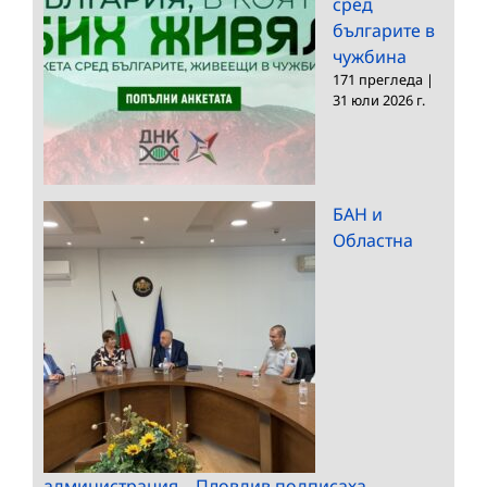
сред
българите в
чужбина
171 прегледа
|
31 юли 2026 г.
БАН и
Областна
администрация – Пловдив подписаха