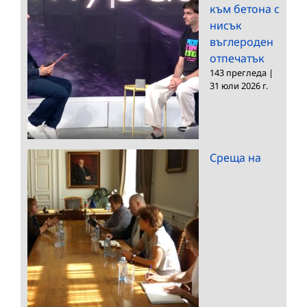
към бетона с
нисък
въглероден
отпечатък
143 прегледа
|
31 юли 2026 г.
Среща на