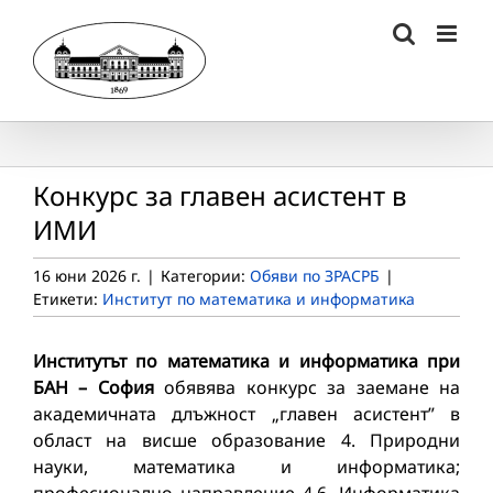
Skip
to
content
Конкурс за главен асистент в
ИМИ
16 юни 2026 г.
|
Категории:
Обяви по ЗРАСРБ
|
Етикети:
Институт по математика и информатика
Институтът по математика и информатика при
БАН – София
обявява конкурс за заемане на
академичната длъжност „главен асистент” в
област на висше образование 4. Природни
науки, математика и информатика;