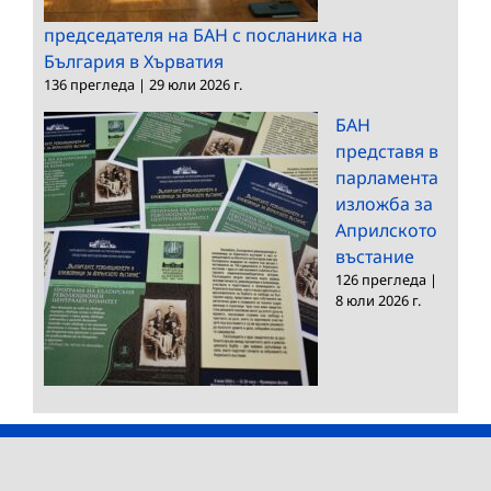
председателя на БАН с посланика на
България в Хърватия
136 прегледа
|
29 юли 2026 г.
БАН
представя в
парламента
изложба за
Априлското
въстание
126 прегледа
|
8 юли 2026 г.