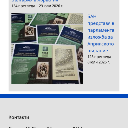
134 прегледа
|
29 юли 2026 г.
БАН
представя в
парламента
изложба за
Априлското
въстание
125 прегледа
|
8 юли 2026 г.
Контакти