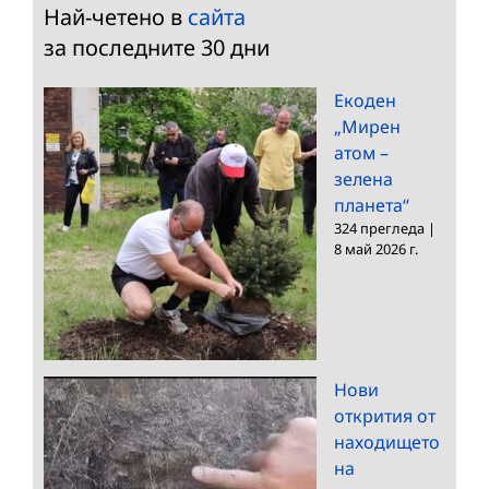
Най-четено в
сайта
за последните 30 дни
Екоден
„Мирен
атом –
зелена
планета“
324 прегледа
|
8 май 2026 г.
Нови
открития от
находището
на