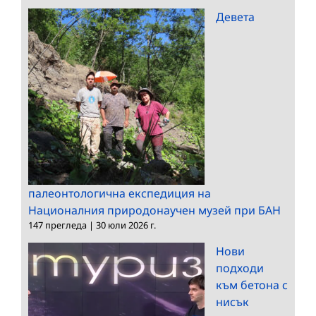
Девета
палеонтологична експедиция на
Националния природонаучен музей при БАН
147 прегледа
|
30 юли 2026 г.
Нови
подходи
към бетона с
нисък