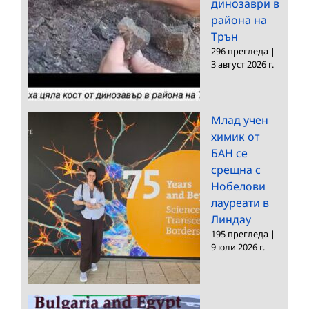
динозаври в
района на
Трън
296 прегледа
|
3 август 2026 г.
Млад учен
химик от
БАН се
срещна с
Нобелови
лауреати в
Линдау
195 прегледа
|
9 юли 2026 г.