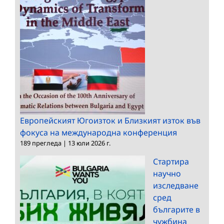
Европейският Югоизток и Близкият изток във
фокуса на международна конференция
189 прегледа
|
13 юли 2026 г.
Стартира
научно
изследване
сред
българите в
чужбина