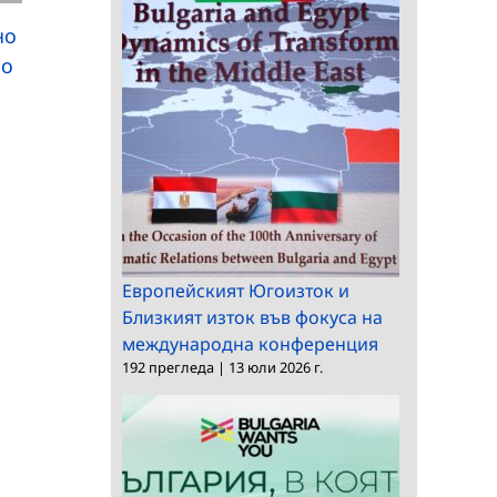
но
Конкурс за главен
Заседание на научно
по
асистент в ИЕФЕМ
жури в ИМИ
Европейският Югоизток и
Близкият изток във фокуса на
международна конференция
192 прегледа
|
13 юли 2026 г.