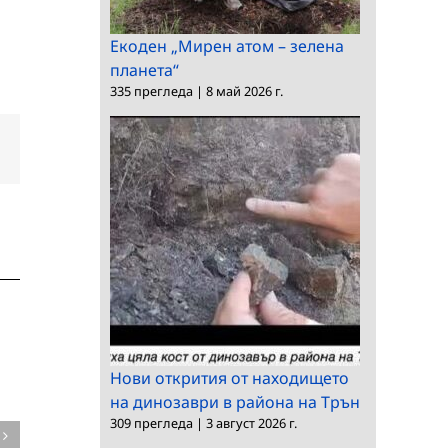
Екоден „Мирен атом – зелена
планета“
335 прегледа
|
8 май 2026 г.
dIn
Електронна
поща:
Нови открития от находището
на динозаври в района на Трън
309 прегледа
|
3 август 2026 г.