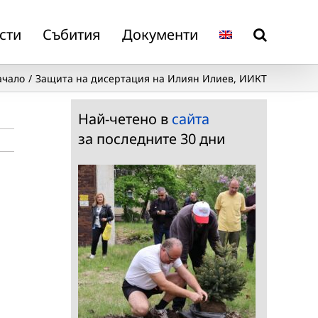
сти
Събития
Документи
ачало
Защита на дисертация на Илиян Илиев, ИИКТ
Най-четено в
сайта
за последните 30 дни