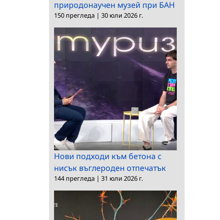
природонаучен музей при БАН
150 прегледа
|
30 юли 2026 г.
Нови подходи към бетона с
нисък въглероден отпечатък
144 прегледа
|
31 юли 2026 г.