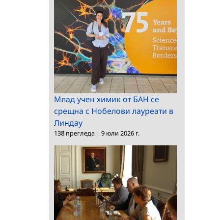
Млад учен химик от БАН се
срещна с Нобелови лауреати в
Линдау
138 прегледа
|
9 юли 2026 г.