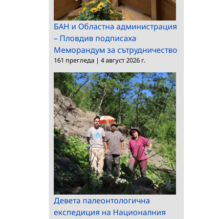
БАН и Областна администрация
– Пловдив подписаха
Меморандум за сътрудничество
161 прегледа
|
4 август 2026 г.
Девета палеонтологична
експедиция на Националния