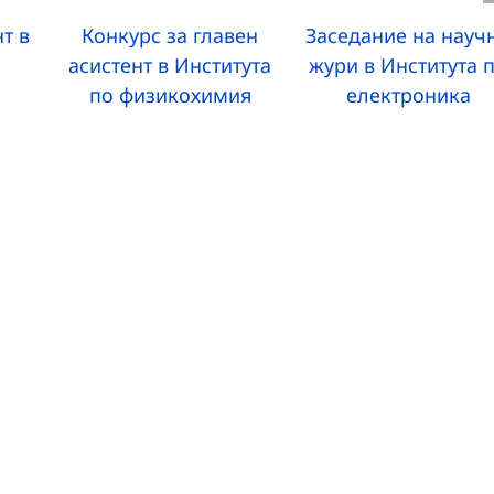
т в
Конкурс за главен
Заседание на науч
асистент в Института
жури в Института 
по физикохимия
електроника