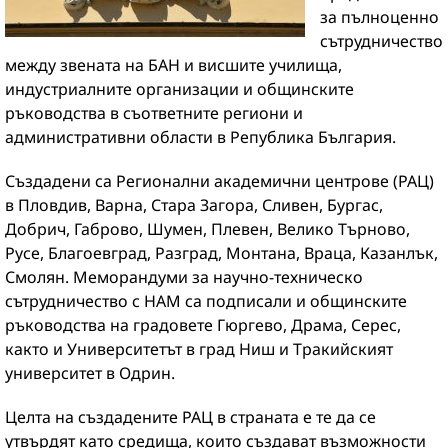
за пълноценно
сътрудничество
между звената на БАН и висшите училища,
индустриалните организации и общинските
ръководства в съответните региони и
административни области в Република България.
Създадени са Регионални академични центрове (РАЦ)
в Пловдив, Варна, Стара Загора, Сливен, Бургас,
Добрич, Габрово, Шумен, Плевен, Велико Търново,
Русе, Благоевград, Разград, Монтана, Враца, Казанлък,
Смолян. Меморандуми за научно-техническо
сътрудничество с НАМ са подписали и общинските
ръководства на градовете Гюргево, Драма, Серес,
както и Университетът в град Ниш и Тракийският
университет в Одрин.
Целта на създадените РАЦ в страната е те да се
утвърдят като средища, които създават възможности