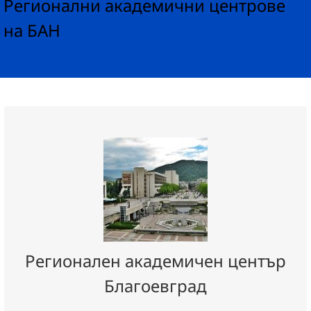
Регионални академични центрове
на БАН
Регионален академичен център
Благоевград
Координатор:
проф. Петър Миланов
Телефон:
0894 426 036
Регионален академичен център
Е-mail:
Благоевград
peter_milanov77@yahoo.com