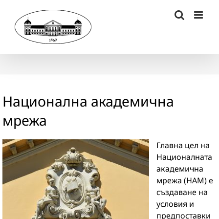
Skip
to
content
Национална академична
мрежа
Главна цел на
Националната
академична
мрежа (НАМ) е
създаване на
условия и
предпоставки