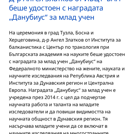
беше удостоен с наградата
„Данубиус“ за млад учен
На церемония в град Тузла, Босна и
Херцеговина, д-р Ангел Златков от Института за
балканистика с Център по тракология при
Българската академия на науките беше удостоен
с наградата за млад учен „Данубиус“ на
Федералното министерство на жените, науката и
научните изследвания на Република Австрия и
Института за Дунавския регион и Централна
Европа. Наградата „Данубиус“ за млад учен е
учредена през 2014 г. с цел да подчертае
научната работа и таланта на младите
изследователи и да повиши видимостта на
научната общност в Дунавския регион. Тя
насърчава младите учени да се включат в
научните изследвания на многостранните