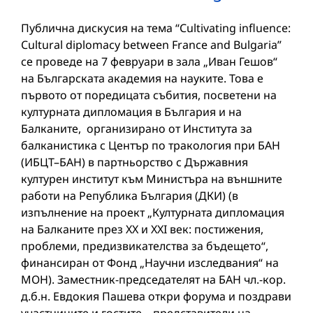
Публична дискусия на тема “Cultivating influence:
Cultural diplomacy between France and Bulgaria”
се проведе на 7 февруари в зала „Иван Гешов“
на Българската академия на науките. Това е
първото от поредицата събития, посветени на
културната дипломация в България и на
Балканите, организирано от Института за
балканистика с Център по тракология при БАН
(ИБЦТ–БАН) в партньорство с Държавния
културен институт към Министъра на външните
работи на Република България (ДКИ) (в
изпълнение на проект „Културната дипломация
на Балканите през XX и XXI век: постижения,
проблеми, предизвикателства за бъдещето“,
финансиран от Фонд „Научни изследвания“ на
МОН). Заместник-председателят на БАН чл.-кор.
д.б.н. Евдокия Пашева откри форума и поздрави
участниците и гостите – представители на