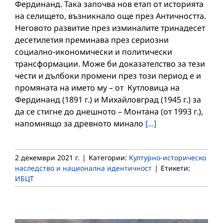
Фердинанд. Така започва нов етап от историята
на селището, възникнало още през Античността.
Неговото развитие през изминалите тринадесет
десетилетия преминава през сериозни
социално-икономически и политически
трансформации. Може би доказателство за тези
чести и дълбоки промени през този период е и
промяната на името му – от Кутловица на
Фердинанд (1891 г.) и Михайловград (1945 г.) за
да се стигне до днешното – Монтана (от 1993 г.),
напомнящо за древното минало
[...]
2 декември 2021 г.
|
Категории:
Културно-историческо
наследство и национална идентичност
|
Етикети:
ИБЦТ