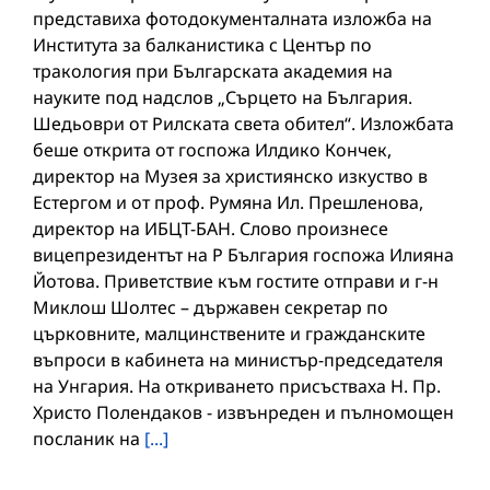
представиха фотодокументалната изложба на
Института за балканистика с Център по
тракология при Българската академия на
науките под надслов „Сърцето на България.
Шедьоври от Рилската света обител“. Изложбата
беше открита от госпожа Илдико Кончек,
директор на Музея за християнско изкуство в
Естергом и от проф. Румяна Ил. Прешленова,
директор на ИБЦТ-БАН. Слово произнесе
вицепрезидентът на Р България госпожа Илияна
Йотова. Приветствие към гостите отправи и г-н
Миклош Шолтес – държавен секретар по
църковните, малцинствените и гражданските
въпроси в кабинета на министър-председателя
на Унгария. На откриването присъстваха Н. Пр.
Христо Полендаков - извънреден и пълномощен
посланик на
[...]