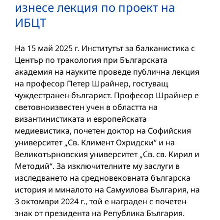
изнесе лекция по проект на
ИБЦТ
На 15 май 2025 г. Институтът за балканистика с
Център по тракология при Българската
академия на науките проведе публична лекция
на професор Петер Шрайнер, гостуващ
чуждестранен българист. Професор Шрайнер е
световноизвестен учен в областта на
византинистиката и европейската
медиевистика, почетен доктор на Софийския
университет „Св. Климент Охридски“ и на
Великотърновския университет „Св. св. Кирил и
Методий“. За изключителните му заслуги в
изследването на средновековната българска
история и миналото на Самуилова България, на
3 октомври 2024 г., той е награден с почетен
знак от президента на Република България.