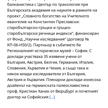
балканистика с Център по тракология при
Българската академия на науките в рамките на
проект „Словното богатство на Учителното
евангелие на Константин Преславски:
старобългарско-гръцки и гръцко-
старобългарски речници индекси“, финансиран
от Фонд „Научни изследвания“ (договор №
КП-06-Н50/2). Партньор в събитието бе
Регионалният исторически музей – София. С
доклади участваха 35 изявени учени от
България, Австрия, Белгия, Германия, Италия,
Словения, Хърватия и Чехия, а също така и
някои млади изследователи от България,
Австрия и Хърватия. Пленарни доклади изнесоха
доайенът на германската палеославистика
проф. Кристиан Ханик от Вюрцбург и почетният
доктор на Софийския
[...]