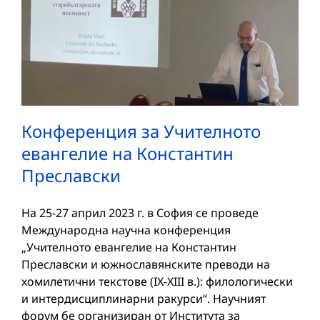
Конференция за Учителното
евангелие на Константин
Преславски
На 25-27 април 2023 г. в София се проведе
Международна научна конференция
„Учителното евангелие на Константин
Преславски и южнославянските преводи на
хомилетични текстове (IX-XIII в.): филологически
и интердисциплинарни ракурси“. Научният
форум бе организиран от Института за