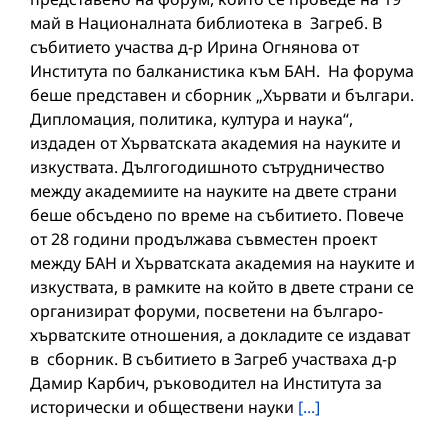
май в Националната библиотека в Загреб. В
събитието участва д-р Ирина Огнянова от
Института по балканистика към БАН. На форума
беше представен и сборник „Хървати и българи.
Дипломация, политика, култура и наука“,
издаден от Хърватската академия на науките и
изкуствата. Дългогодишното сътрудничество
между академиите на науките на двете страни
беше обсъдено по време на събитието. Повече
от 28 години продължава съвместен проект
между БАН и Хърватската академия на науките и
изкуствата, в рамките на който в двете страни се
организират форуми, посветени на българо-
хърватските отношения, а докладите се издават
в сборник. В събитието в Загреб участваха д-р
Дамир Карбич, ръководител на Института за
исторически и обществени науки
[...]