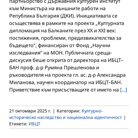
партньорство с Държавния културен институт
към Министъра на външните работи на
Република България (ДКИ). Инициативата се
осъществява в рамките на проекта „Културната
дипломация на Балканите през XX и XXI век:
постижения, проблеми, предизвикателства за
бъдещето“, финансиран от Фонд „Научни
изследвания“ на МОН. Публичната среща-
дискусия беше открита от директора на ИБЦТ–
БАН проф. д-р Румяна Прешленова и
ръководителя на проекта гл. ас. д-р Александра
Миланова, научен координатор на ИБЦТ–БАН.
Приветствие към присъстващите от името на
[...]
21 октомври 2025 г.
|
Категории:
Културно-
историческо наследство и национална идентичност
|
Етикети:
ИБЦТ