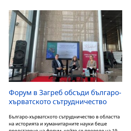
Форум в Загреб обсъди българо-
хърватското сътрудничество
Българо-хърватското сътрудничество в областта
на историята и хуманитарните науки беше
представено на форум, който се проведе на 19