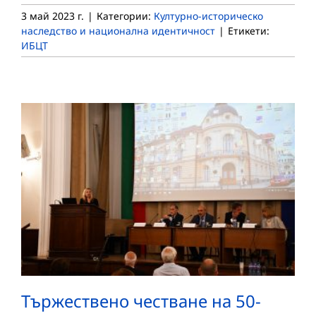
3 май 2023 г.
|
Категории:
Културно-историческо
наследство и национална идентичност
|
Етикети:
ИБЦТ
Tържествено честване на 50-