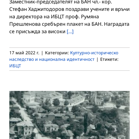
Заместник-председателят на БАН чл.- кор.
Стефан Хаджитодоров поздрави учените и връчи
на директора на ИБЦТ проф. Румяна
Прешленова сребърен плакет на БАН. Наградата
се присъжда за високи
[...]
17 май 2022 г.
|
Категории:
Културно-историческо
наследство и национална идентичност
|
Етикети:
ИБЦТ