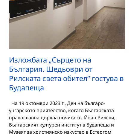
Изложбата „Сърцето на
България. Шедьоври от
Рилската света обител“ гостува в
Будапеща
На 19 октомври 2023 г., Ден на българо-
унгарското приятелство, когато Българската
православна църква почита св. Йоан Рилски,
Българският културен институт в Будапеща и
Музеят за християнско изкуство в Естергом