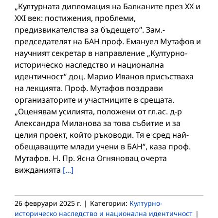
„Културната дипломация на Балканите през XX и
XXI век: постижения, проблеми,
предизвикателства за бъдещето“. Зам.-
председателят на БАН проф. Емануел Мутафов и
научният секретар в направление „Културно-
историческо наследство и национална
идентичност“ доц. Марио Иванов присъстваха
на лекцията. Проф. Мутафов поздрави
организаторите и участниците в срещата.
„Оценявам усилията, положени от гл.ас. д-р
Александра Миланова за това събитие и за
целия проект, който ръководи. Тя е сред най-
обещаващите млади учени в БАН“, каза проф.
Мутафов. Н. Пр. Ясна Огняновац очерта
вижданията
[...]
26 февруари 2025 г.
|
Категории:
Културно-
историческо наследство и национална идентичност
|