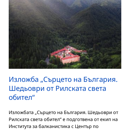
Изложба „Сърцето на България.
Шедьоври от Рилската света
обител“
Изложбата „Сърцето на България. Шедьоври от
Рилската света обител“ е подготвена от екип на
Института за балканистика с Център по