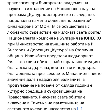
тракология при Българската академия на
науките в изпълнение на Национална научна
програма „Културноисторическо наследство,
национална памет и обществено развитие“,
финансирана от МОН. Тя се осъществява с
любезното съдействие на Рилската света обител,
Националната комисия на България за ЮНЕСКО
при Министерство на външните работи на Р
България и Дирекция „Култура“ на Столична
община. Изложбата представя шедьоври от
Рилската света обител, най-старата институция в
българската държава, която пази и поддържа
българщината през вековете. Манастирът, чието
значение далеч надхвърля Балканите, в
продължение на повече от хиляда години е
културно средище и съкровищница на
Православието. Рилската света обител е
включена в Списъка на паметниците на
световното културно наследство на
[...]