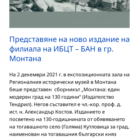
Представяне на ново издание на
филиала на ИБЦТ – БАН в гр.
Монтана
На 2 декември 2021 г. в експозиционната зала на
Регионалния исторически музей в Монтана
беше представен сборникът „Монтана: един
модерен град на 130 години“ (Издателство
Тендрил). Негов съставител е чл.-кор. проф. д.
ист. н. Александър Костов. Изданието е
посветено на 130-годишнината от обявяването
на тогавашното село (Голяма) Кутловица за град,
наименован на тогавашния български княз