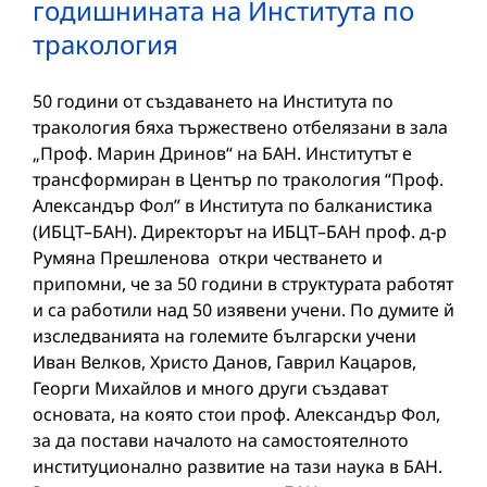
годишнината на Института по
тракология
50 години от създаването на Института по
тракология бяха тържествено отбелязани в зала
„Проф. Марин Дринов“ на БАН. Институтът е
трансформиран в Център по тракология “Проф.
Александър Фол” в Института по балканистика
(ИБЦТ–БАН). Директорът на ИБЦТ–БАН проф. д-р
Румяна Прешленова откри честването и
припомни, че за 50 години в структурата работят
и са работили над 50 изявени учени. По думите й
изследванията на големите български учени
Иван Велков, Христо Данов, Гаврил Кацаров,
Георги Михайлов и много други създават
основата, на която стои проф. Александър Фол,
за да постави началото на самостоятелното
институционално развитие на тази наука в БАН.