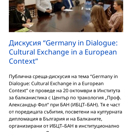
Дискусия “Germany in Dialogue:
Cultural Exchange in a European
Context”
Публична среща-дискусия на тема “Germany in
Dialogue: Cultural Exchange in a European
Context” се проведе на 20 октомври в Института
за балканистика с Център по тракология „Проф.
Александър Фол“ при БАН (ИБЦТ–БАН). Тя е част
от поредицата събития, посветени на културната
дипломация в България и на Балканите,
организирани от ИБЦТ–БАН в институционално