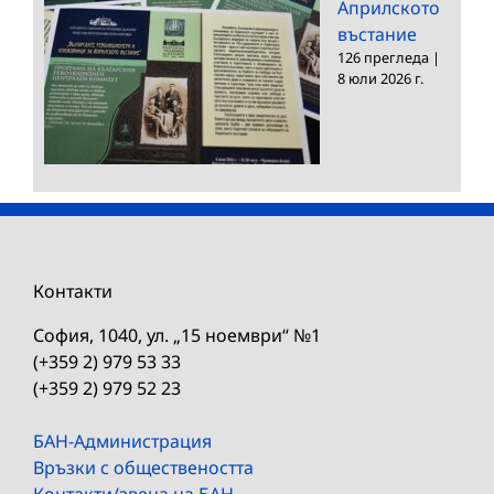
Априлското
въстание
126 прегледа
|
8 юли 2026 г.
Контакти
София, 1040, ул. „15 ноември“ №1
(+359 2) 979 53 33
(+359 2) 979 52 23
БАН-Администрация
Връзки с обществеността
Контакти/звена на БАН