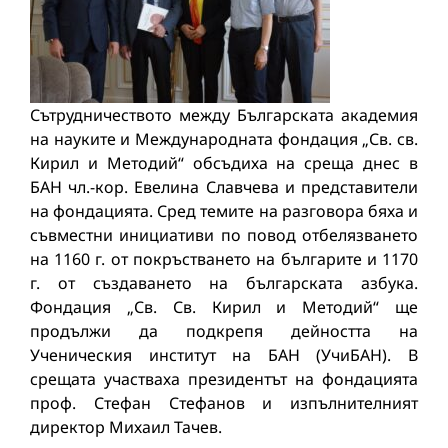
Сътрудничеството между Българската академия
на науките и Международната фондация „Св. св.
Кирил и Методий“ обсъдиха на среща днес в
БАН чл.-кор. Евелина Славчева и представители
на фондацията. Сред темите на разговора бяха и
съвместни инициативи по повод отбелязването
на 1160 г. от покръстването на българите и 1170
г. от създаването на българската азбука.
Фондация „Св. Св. Кирил и Методий“ ще
продължи да подкрепя дейността на
Ученическия институт на БАН (УчиБАН). В
срещата участваха президентът на фондацията
проф. Стефан Стефанов и изпълнителният
директор Михаил Тачев.