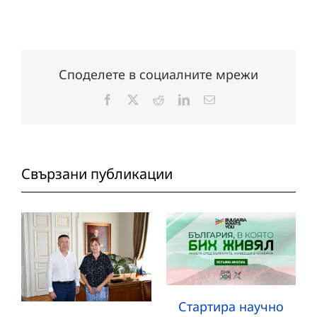
Споделете в социалните мрежи
Facebook
X
Reddit
LinkedIn
Електронна
поща:
Свързани публикации
Стартира научно