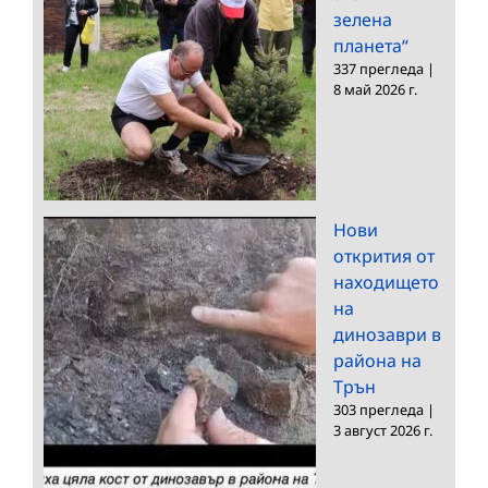
зелена
планета“
337 прегледа
|
8 май 2026 г.
Нови
открития от
находището
на
динозаври в
района на
Трън
303 прегледа
|
3 август 2026 г.