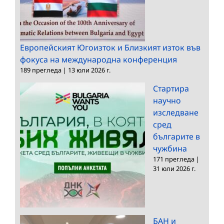
Европейският Югоизток и Близкият изток във
фокуса на международна конференция
189 прегледа
|
13 юли 2026 г.
Стартира
научно
изследване
сред
българите в
чужбина
171 прегледа
|
31 юли 2026 г.
БАН и