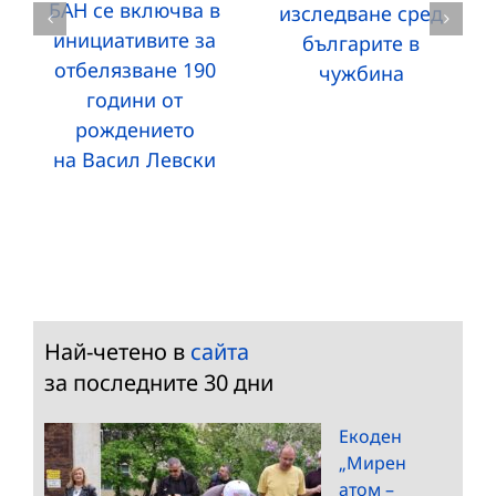
БАН се включва в
изследване сред
инициативите за
българите в
отбелязване 190
чужбина
години от
рождението
на Васил Левски
Най-четено в
сайта
за последните 30 дни
Екоден
„Мирен
атом –