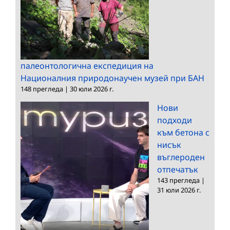
палеонтологична експедиция на
Националния природонаучен музей при БАН
148 прегледа
|
30 юли 2026 г.
Нови
подходи
към бетона с
нисък
въглероден
отпечатък
143 прегледа
|
31 юли 2026 г.