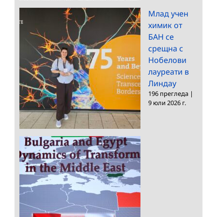
Млад учен
химик от
БАН се
срещна с
Нобелови
лауреати в
Линдау
196 прегледа
|
9 юли 2026 г.