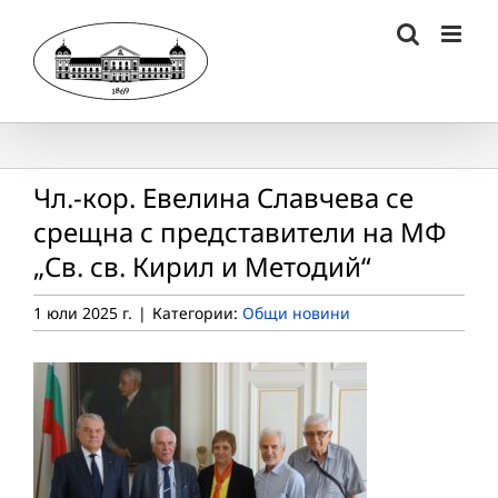
Skip
to
content
Чл.-кор. Евелина Славчева се
срещна с представители на МФ
„Св. св. Кирил и Методий“
1 юли 2025 г.
|
Категории:
Общи новини