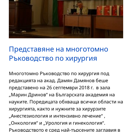
Представяне на многотомно
Ръководство по хирургия
Многотомно Ръководство по хирургия под
редакцията на акад. Дамян Дамянов беше
представено на 26 септември 2018 г. в зала
„Марин Дринов“ на Българската академия на
науките. Поредицата обхваща всички области на
хирургията, както и нужните за хирурзите
„Анестезиология и интензивно лечение“ ,
„Онкология“ и „Урология и гинекология“.
Ръководството е сред най-търсените заглавия в