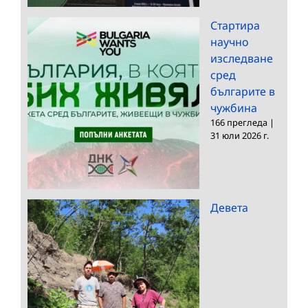
Стартира
научно
изследване
сред
българите в
чужбина
166 прегледа
|
31 юли 2026 г.
Девета