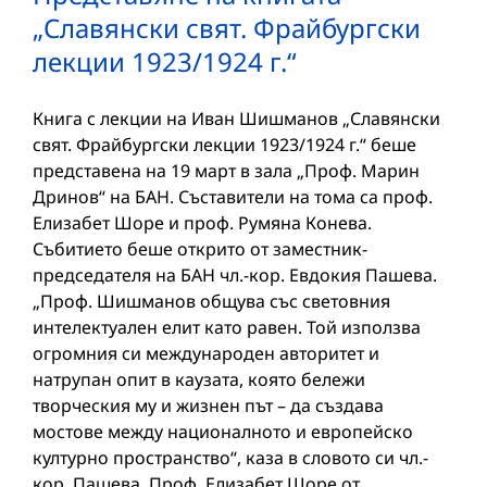
„Славянски свят. Фрайбургски
лекции 1923/1924 г.“
Книга с лекции на Иван Шишманов „Славянски
свят. Фрайбургски лекции 1923/1924 г.“ беше
представена на 19 март в зала „Проф. Марин
Дринов“ на БАН. Съставители на тома са проф.
Елизабет Шоре и проф. Румяна Конева.
Събитието беше открито от заместник-
председателя на БАН чл.-кор. Евдокия Пашева.
„Проф. Шишманов общува със световния
интелектуален елит като равен. Той използва
огромния си международен авторитет и
натрупан опит в каузата, която бележи
творческия му и жизнен път – да създава
мостове между националното и европейско
културно пространство“, каза в словото си чл.-
кор. Пашева. Проф. Елизабет Шоре от