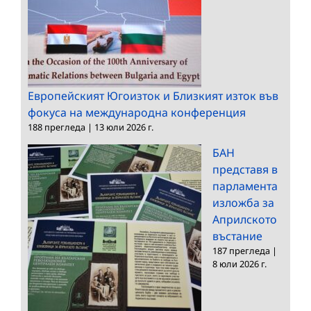
Европейският Югоизток и Близкият изток във
фокуса на международна конференция
188 прегледа
|
13 юли 2026 г.
БАН
представя в
парламента
изложба за
Априлското
въстание
187 прегледа
|
8 юли 2026 г.