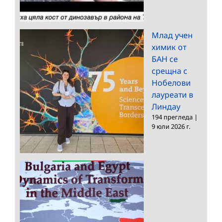
Млад учен
химик от
БАН се
срещна с
Нобелови
лауреати в
Линдау
194 прегледа
|
9 юли 2026 г.