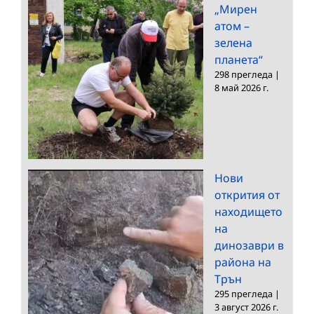
„Мирен
атом –
зелена
планета“
298 прегледа
|
8 май 2026 г.
Нови
открития от
находището
на
динозаври в
района на
Трън
295 прегледа
|
3 август 2026 г.