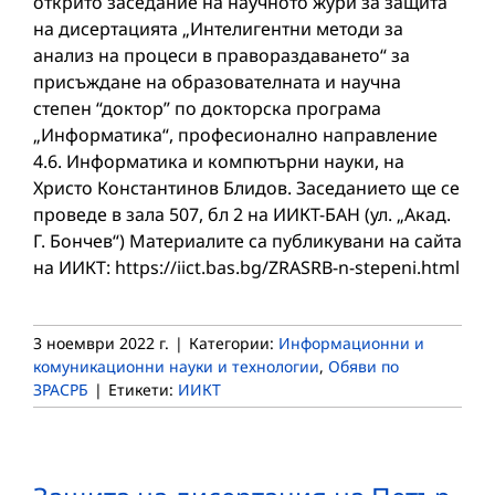
открито заседание на научното жури за защита
на дисертацията „Интелигентни методи за
анализ на процеси в правораздаването“ за
присъждане на образователната и научна
степен “доктор” по докторска програма
„Информатика“, професионално направление
4.6. Информатика и компютърни науки, на
Христо Константинов Блидов. Заседанието ще се
проведе в зала 507, бл 2 на ИИКТ-БАН (ул. „Акад.
Г. Бончев“) Материалите са публикувани на сайта
на ИИКТ: https://iict.bas.bg/ZRASRB-n-stepeni.html
3 ноември 2022 г.
|
Категории:
Информационни и
комуникационни науки и технологии
,
Обяви по
ЗРАСРБ
|
Етикети:
ИИКТ