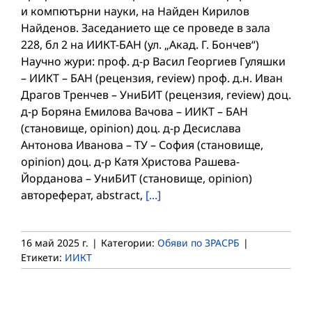
и компютърни науки, на Найден Кирилов
Найденов. Заседанието ще се проведе в зала
228, бл 2 на ИИКТ-БАН (ул. „Акад. Г. Бончев“)
Научно жури: проф. д-р Васил Георгиев Гуляшки
– ИИКТ – БАН (рецензия, review) проф. д.н. Иван
Драгов Тренчев – УниБИТ (рецензия, review) доц.
д-р Боряна Емилова Вачова – ИИКТ – БАН
(становище, opinion) доц. д-р Десислава
Антонова Иванова – ТУ – София (становище,
opinion) доц. д-р Катя Христова Рашева-
Йорданова – УниБИТ (становище, opinion)
автореферат, abstract,
[...]
16 май 2025 г.
|
Категории:
Обяви по ЗРАСРБ
|
Етикети:
ИИКТ