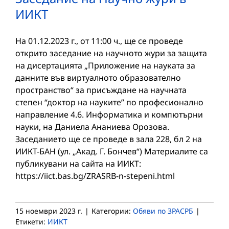
ИИКТ
На 01.12.2023 г., от 11:00 ч., ще се проведе
открито заседание на научното жури за защита
на дисертацията „Приложение на науката за
данните във виртуалното образователно
пространство“ за присъждане на научната
степен “доктор на науките” по професионално
направление 4.6. Информатика и компютърни
науки, на Даниела Ананиева Орозова.
Заседанието ще се проведе в зала 228, бл 2 на
ИИКТ-БАН (ул. „Акад. Г. Бончев“) Материалите са
публикувани на сайта на ИИКТ:
https://iict.bas.bg/ZRASRB-n-stepeni.html
15 ноември 2023 г.
|
Категории:
Обяви по ЗРАСРБ
|
Етикети:
ИИКТ