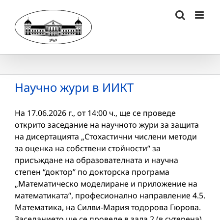
Skip
to
content
Научно жури в ИИКТ
На 17.06.2026 г., от 14:00 ч., ще се проведе
открито заседание на научното жури за защита
на дисертацията „Стохастични числени методи
за оценка на собствени стойности“ за
присъждане на образователната и научна
степен “доктор” по докторска програма
„Математическо моделиране и приложение на
математиката“, професионално направление 4.5.
Математика, на Силви-Мария тодорова Гюрова.
Заседанието ще се проведе в зала 2 (в сутерена),