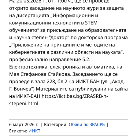
На 20.03.2026 г., от 11:00 ч., ще се проведе
открито заседание на научното жури за защита
на дисертацията „Информационни и
комуникационни технологии в STEM
обучението“ за присъждане на образователната
и научна степен “доктор” по докторска програма
„Приложение на принципите и методите на
кибернетиката в различни области на науката“,
професионално направление 5.2.
Електротехника, електроника и автоматика, на
Мая Стефанова Стайкова. Заседанието ще се
проведе в зала 228, бл 2 на ИИКТ-БАН (ул. „Акад.
Г. Бончев“) Материалите са публикувани на сайта
на ИИКТ-БАН https://iict.bas.bg/ZRASRB-n-
stepeni.html
6 март 2026 г.
|
Категории:
Обяви по ЗРАСРБ
|
Етикети:
ИИКТ