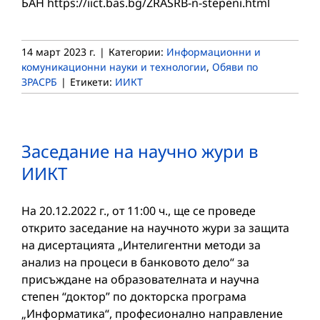
БАН https://iict.bas.bg/ZRASRB-n-stepeni.html
14 март 2023 г.
|
Категории:
Информационни и
комуникационни науки и технологии
,
Обяви по
ЗРАСРБ
|
Етикети:
ИИКТ
Заседание на научно жури в
ИИКТ
На 20.12.2022 г., от 11:00 ч., ще се проведе
открито заседание на научното жури за защита
на дисертацията „Интелигентни методи за
анализ на процеси в банковото дело“ за
присъждане на образователната и научна
степен “доктор” по докторска програма
„Информатика“, професионално направление