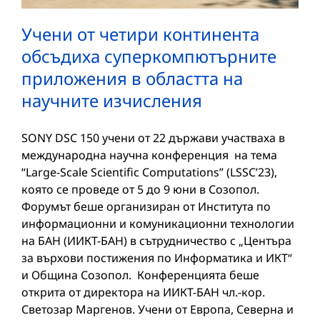
Учени от четири континента
обсъдиха суперкомпютърните
приложения в областта на
научните изчисления
SONY DSC 150 учени от 22 държави участваха в
международна научна конференция на тема
“Large-Scale Scientific Computations” (LSSC’23),
която се проведе от 5 до 9 юни в Созопол.
Форумът беше организиран от Института по
информационни и комуникационни технологии
на БАН (ИИКТ-БАН) в сътрудничество с „Центъра
за върхови постижения по Информатика и ИКТ“
и Община Созопол. Конференцията беше
открита от директора на ИИКТ-БАН чл.-кор.
Светозар Маргенов. Учени от Европа, Северна и