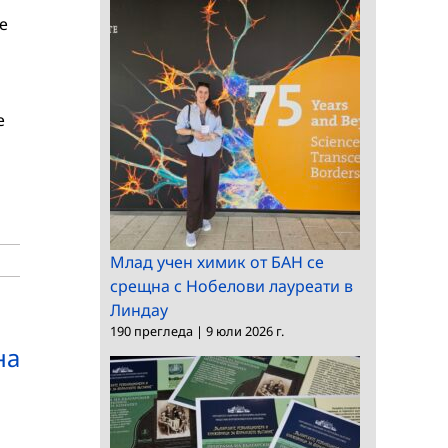
е
е
Млад учен химик от БАН се
срещна с Нобелови лауреати в
Линдау
190 прегледа
|
9 юли 2026 г.
на