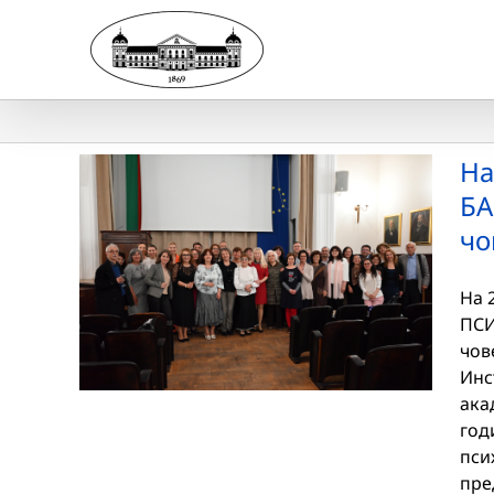
Skip
to
content
На
БА
чо
На 
ПСИ
чов
Инс
ака
год
пси
пре