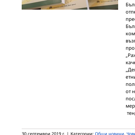
Бъл
отп
пре
Бъл
ком
въз
про
„Ра
кач
„Де
етн
пол
от 
пос
мер
тен
30 септември 2019 г.
|
Категории:
Общи новини
,
Чов