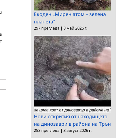
а
Екоден „Мирен атом – зелена
планета“
297 прегледа
|
8 май 2026 г.
а
т
Нови открития от находището
на динозаври в района на Трън
253 прегледа
|
3 август 2026 г.