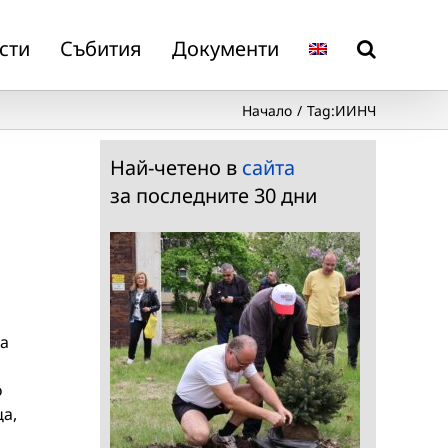
сти
Събития
Документи
Начало
Tag:
ИИНЧ
Най-четено в
сайта
за последните 30 дни
ка
о
а,