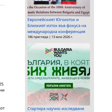
Европейският Югоизток и
Близкият изток във фокуса на
международна конференция
186 прегледа
|
13 юли 2026 г.
25
ани
а
 от
Стартира научно изследване