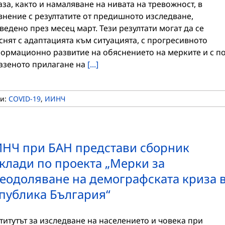
аза, както и намаляване на нивата на тревожност, в
внение с резултатите от предишното изследване,
ведено през месец март. Тези резултати могат да се
снят с адаптацията към ситуацията, с прогресивното
ормационно развитие на обяснението на мерките и с по
азеното прилагане на
[...]
ти:
COVID-19
,
ИИНЧ
НЧ при БАН представи сборник
клади по проекта „Мерки за
еодоляване на демографската криза 
публика България“
титутът за изследване на населението и човека при