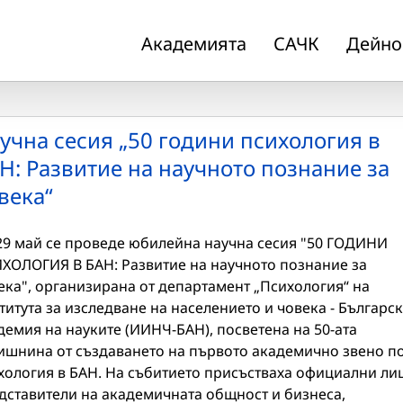
Академията
САЧК
Дейно
учна сесия „50 години психология в
Н: Развитие на научното познание за
века“
29 май се проведе юбилейна научна сесия "50 ГОДИНИ
ХОЛОГИЯ В БАН: Развитие на научното познание за
ека", организирана от департамент „Психология“ на
титута за изследване на населението и човека - Българс
демия на науките (ИИНЧ-БАН), посветена на 50-ата
ишнина от създаването на първото академично звено п
хология в БАН. На събитието присъстваха официални лиц
дставители на академичната общност и бизнеса,