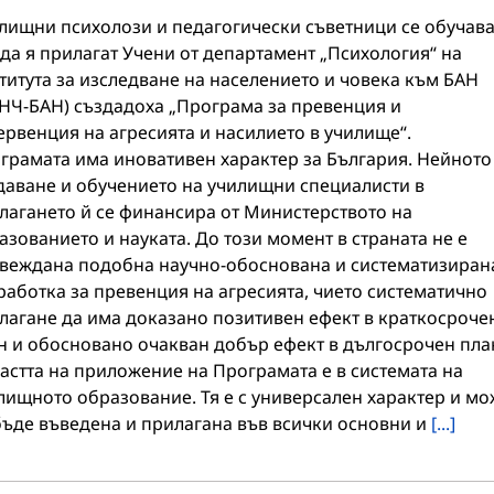
лищни психолози и педагогически съветници се обучава
 да я прилагат Учени от департамент „Психология“ на
титута за изследване на населението и човека към БАН
НЧ-БАН) създадоха „Програма за превенция и
ервенция на агресията и насилието в училище“.
грамата има иновативен характер за България. Нейното
даване и обучението на училищни специалисти в
лагането й се финансира от Министерството на
азованието и науката. До този момент в страната не е
веждана подобна научно-обоснована и систематизиран
работка за превенция на агресията, чието систематично
лагане да има доказано позитивен ефект в краткосроче
н и обосновано очакван добър ефект в дългосрочен пла
астта на приложение на Програмата е в системата на
лищното образование. Тя е с универсален характер и мо
бъде въведена и прилагана във всички основни и
[...]