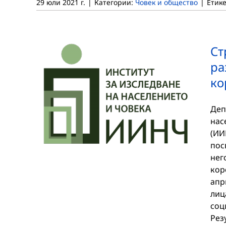
29 юли 2021 г.
|
Категории:
Човек и общество
|
Етик
Ст
ра
ко
Деп
нас
(ИИ
пос
нег
кор
апр
лиц
соц
Рез