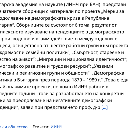
гарска академия на науките (ИИНЧ при БАН) представи
ечатаните сборници с материали по проекта „Мерки за
одоляване на демографската криза в Република
гария“. Сборниците се състоят от 6 тома, резултат от
плексното изучаване на тенденциите в демографското
производство и взаимодействието между отделните
цеси, осъществено от шестте работни групи към проекта
ждаемост и семейни политики“; „Смъртност, стареене и
ество на живот“; „Миграции и национална идентичност“;
мографско развитие и трудови ресурси“; „Уязвими
ически и религиозни групи и общности“; „Демографска
итика в България през периода 1879 – 1989 г.“ „Това е ед
най-значимите проекти, по които ИИНЧ работи в
ледните години - този за разработването на конкретни
ки за преодоляване на негативните демографски
денции“, заяви при представянето проф. д-р
[...]
ек и общество
|
Етикети:
ИИНЧ