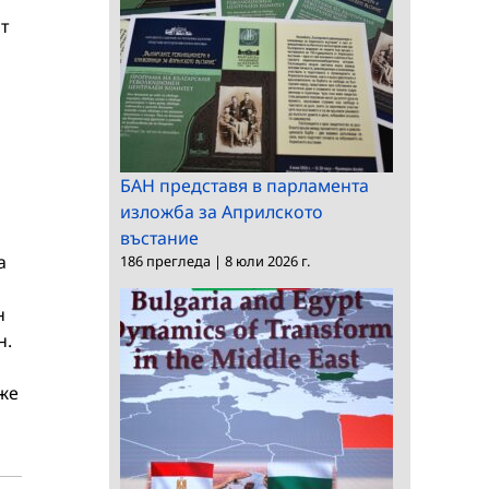
т
БАН представя в парламента
изложба за Априлското
въстание
а
186 прегледа
|
8 юли 2026 г.
н
н.
же