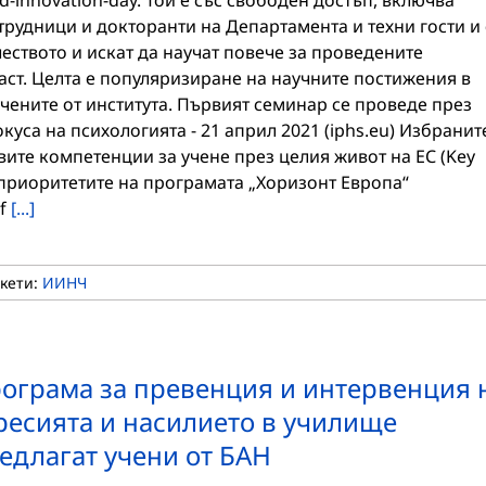
nd-innovation-day. Той е със свободен достъп, включва
трудници и докторанти на Департамента и техни гости и 
чеството и искат да научат повече за проведените
аст. Целта е популяризиране на научните постижения в
учените от института. Първият семинар се проведе през
уса на психологията - 21 април 2021 (iphs.eu) Избранит
вите компетенции за учене през целия живот на ЕС (Key
), приоритетите на програмата „Хоризонт Европа“
df
[...]
кети:
ИИНЧ
ограма за превенция и интервенция 
ресията и насилието в училище
едлагат учени от БАН