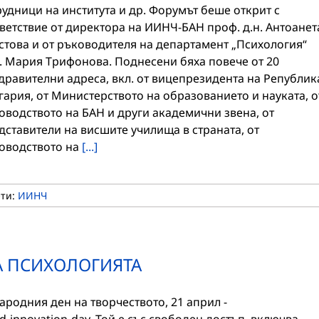
рудници на института и др. Форумът беше открит с
ветствие от директора на ИИНЧ-БАН проф. д.н. Антоанет
стова и от ръководителя на департамент „Психология“
. Мария Трифонова. Поднесени бяха повече от 20
дравителни адреса, вкл. от вицепрезидента на Републик
гария, от Министерството на образованието и науката, о
оводството на БАН и други академични звена, от
дставители на висшите училища в страната, от
оводството на
[...]
ети:
ИИНЧ
А ПСИХОЛОГИЯТА
родния ден на творчеството, 21 април -