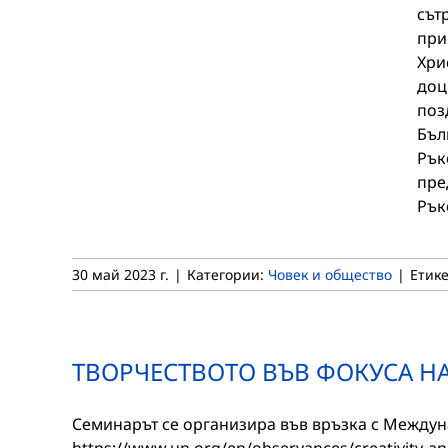
сът
при
Хри
доц
поз
Бъл
Рък
пре
Рък
30 май 2023 г.
|
Категории:
Човек и общество
|
Етик
ТВОРЧЕСТВОТО ВЪВ ФОКУСА Н
Семинарът се организира във връзка с Междуна