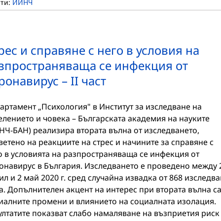
ети:
ИИНЧ
рес и справяне с него в условия на
зпространяваща се инфекция от
ронавирус – II част
артамент „Психология" в Институт за изследване на
елението и човека – Българската академия на науките
НЧ-БАН) реализира втората вълна от изследването,
ветено на реакциите на стрес и начините за справяне с
о в условията на разпространяваща се инфекция от
онавирус в България. Изследването е проведено между 
ил и 2 май 2020 г. сред случайна извадка от 868 изследв
а. Допълнителен акцент на интерес при втората вълна с
иалните промени и влиянието на социалната изолация.
ултатите показват слабо намаляване на възприетия риск