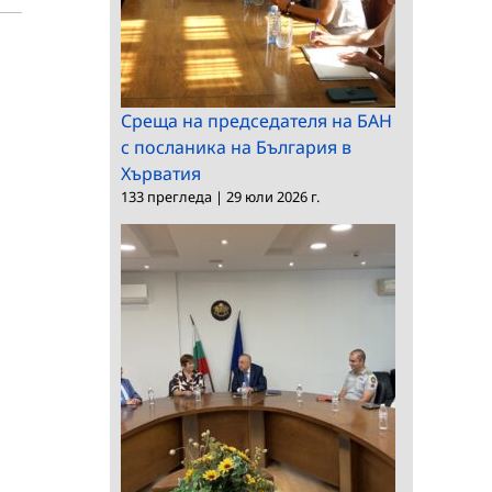
Среща на председателя на БАН
с посланика на България в
Хърватия
133 прегледа
|
29 юли 2026 г.