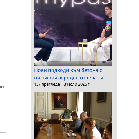
:
Нови подходи към бетона с
нисък въглероден отпечатък
137 прегледа
|
31 юли 2026 г.
ин