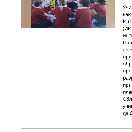
Учи
как
Инс
(ИИ
инт
Про
съз
при
обр
про
раз
при
пла
Обл
учи
да 