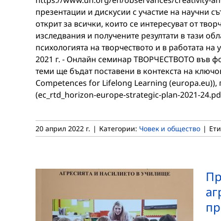
https://www.un.org/en/observances/creativity-a
презентации и дискусии с участие на научни съ
открит за всички, които се интересуват от твор
изследвания и получените резултати в тази обл
психологията на творчеството и в работата на 
2021 г. - Онлайн семинар ТВОРЧЕСТВОТО във фок
теми ще бъдат поставени в контекста на ключо
Competences for Lifelong Learning (europa.eu)
(ec_rtd_horizon-europe-strategic-plan-2021-24.p
20 април 2022 г.
|
Категории:
Човек и общество
|
Ети
Пр
аг
пр