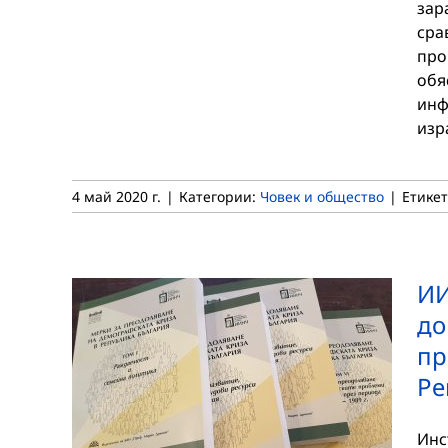
зар
сра
про
обя
инф
изр
4 май 2020 г.
|
Категории:
Човек и общество
|
Етике
ИИ
до
пр
Ре
Инс