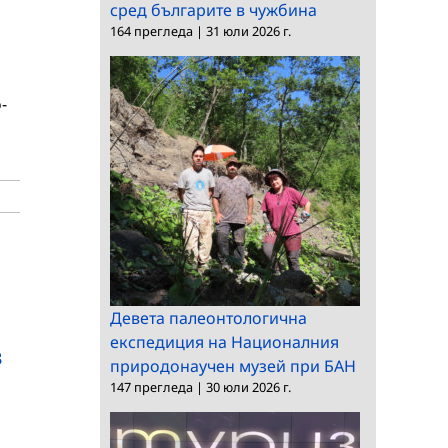
сред българите в чужбина
164 прегледа
|
31 юли 2026 г.
-
Девета палеонтологична
експедиция на Националния
в
природонаучен музей при БАН
147 прегледа
|
30 юли 2026 г.