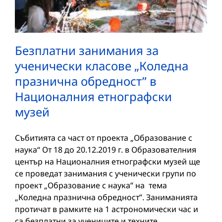
Безплатни занимания за
ученически класове „Коледна
празнична обредност” в
Националния етнографски
музей
Събитията са част от проекта „Образование с
наука“ От 18 до 20.12.2019 г. в Образователния
център на Националния етнографски музей ще
се проведат занимания с ученически групи по
проект „Образование с наука” на тема
„Коледна празнична обредност”. Заниманията
протичат в рамките на 1 астрономически час и
са бeзплатни за учениците и техните