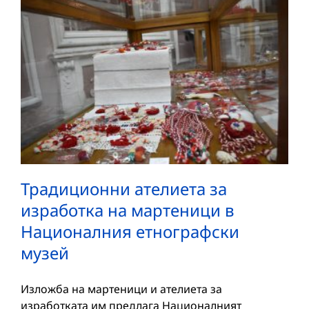
Традиционни ателиета за
изработка на мартеници в
Националния етнографски
музей
Изложба на мартеници и ателиета за
изработката им предлага Националният