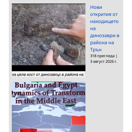
Нови
открития от
находището
на
динозаври в
района на
Трън
318 прегледа
|
3 август 2026 г.