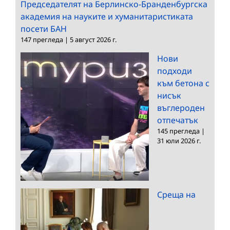
Председателят на Берлинско-Бранденбургска
академия на науките и хуманитаристиката
посети БАН
147 прегледа
|
5 август 2026 г.
Нови
подходи
към бетона с
нисък
въглероден
отпечатък
145 прегледа
|
31 юли 2026 г.
Среща на