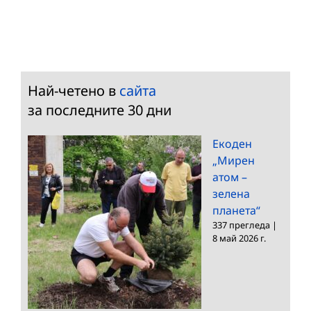
Най-четено в
сайта
за последните 30 дни
Екоден
„Мирен
атом –
зелена
планета“
337 прегледа
|
8 май 2026 г.