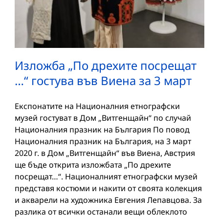
Изложба „По дрехите посрещат
…“ гостува във Виена за 3 март
Експонатите на Националния етнографски
музей гостуват в Дом „Витгенщайн“ по случай
Националния празник на България По повод
Националния празник на България, на 3 март
2020 г. в Дом „Витгенщайн“ във Виена, Австрия
ще бъде открита изложбата „По дрехите
посрещат…“. Националният етнографски музей
представя костюми и накити от своята колекция
и акварели на художника Евгения Лепавцова. За
разлика от всички останали вещи облеклото