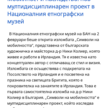
мултидисциплинарен проект в
Националния етнографски
музей
В Националния етнографски музей на БАН на 2
февруари беше открита изложбата „Символи на
мобилността“, представена от българската
художничка и майсторка д-р Ники Колиер, която
живее и работи в Ирландия. Тя е известна като
концептуален автор с отличаващ се стил и визия.
Изложбата се осъществява с подкрепата на
Посолството на Ирландия и е посветена на
празника на светицата Бригита, която е
покровителка на занаятите в Ирландия. Това е
първата самостоятелна изложба на д-р Ники
Колиер в България. „Символи на мобилността“ е
мултидисциплинарен проект, който изследва