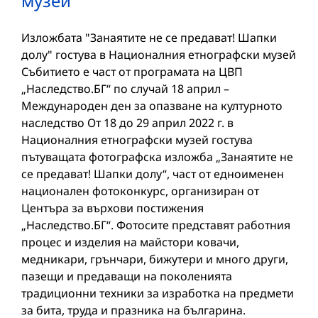
музей
Изложбата "Занаятите не се предават! Шапки
долу" гостува в Националния етнографски музей
Събитието е част от програмата на ЦВП
„Наследство.БГ“ по случай 18 април –
Международен ден за опазване на културното
наследство От 18 до 29 април 2022 г. в
Националния етнографски музей гостува
пътуващата фотографска изложба „Занаятите не
се предават! Шапки долу“, част от едноименен
национален фотоконкурс, организиран от
Центъра за върхови постижения
„Наследство.БГ“. Фотосите представят работния
процес и изделия на майстори ковачи,
медникари, грънчари, бижутери и много други,
пазещи и предаващи на поколенията
традиционни техники за изработка на предмети
за бита, труда и празника на българина.