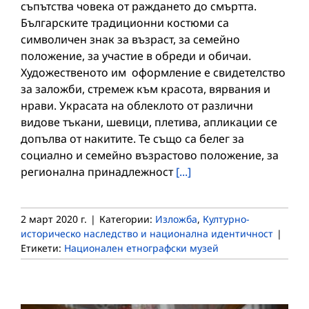
съпътства човека от раждането до смъртта.
Българските традиционни костюми са
символичен знак за възраст, за семейно
положение, за участие в обреди и обичаи.
Художественото им оформление е свидетелство
за заложби, стремеж към красота, вярвания и
нрави. Украсата на облеклото от различни
видове тъкани, шевици, плетива, апликации се
допълва от накитите. Те също са белег за
социално и семейно възрастово положение, за
регионална принадлежност
[...]
2 март 2020 г.
|
Категории:
Изложба
,
Културно-
историческо наследство и национална идентичност
|
Етикети:
Национален етнографски музей