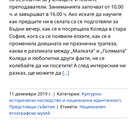
преподаватели. Заниманията започват от 10.00
ч. и завършват в 16.00 ч. Ако искате да научите
как предците ни в селата са се подготвяли за
Бъдни вечер, как се е посрещала Коледа в стара
София, кога са се появили елхите, как се е
променила днешната ни празнична трапеза,
каква е разликата между „Малката” и „Голямата”
Коледа и любопитни други факти, не се
колебайте да ни посетите! А след интересния ни
разказ, ще можете да
[...]
11 декември 2019 г.
|
Категории:
Културно-
историческо наследство и национална идентичност
,
Предстоящи събития
|
Етикети:
Национален
етнографски музей