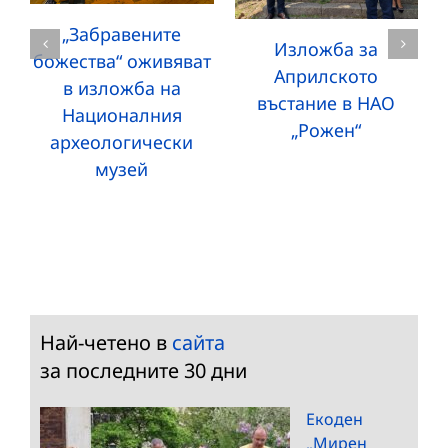
„Забравените
Изложба за
божества“ оживяват
Априлското
в изложба на
въстание в НАО
Националния
„Рожен“
археологически
музей
Най-четено в
сайта
за последните 30 дни
Екоден
„Мирен