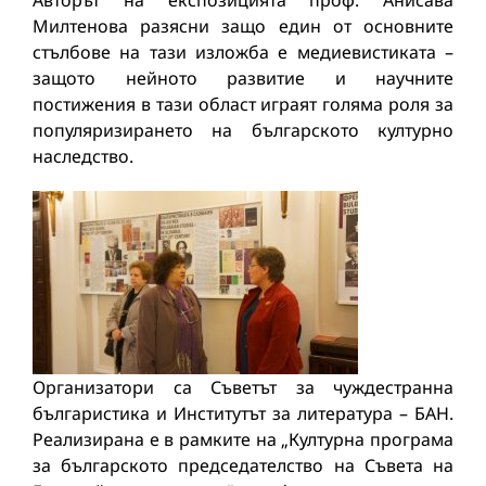
Авторът на експозицията проф. Анисава
Милтенова разясни защо един от основните
стълбове на тази изложба е медиевистиката –
защото нейното развитие и научните
постижения в тази област играят голяма роля за
популяризирането на българското културно
наследство.
Организатори са Съветът за чуждестранна
българистика и Институтът за литература – БАН.
Реализирана е в рамките на „Културна програма
за българското председателство на Съвета на