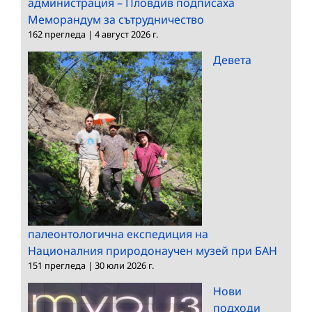
администрация – Пловдив подписаха
Меморандум за сътрудничество
162 прегледа
|
4 август 2026 г.
Девета
палеонтологична експедиция на
Националния природонаучен музей при БАН
151 прегледа
|
30 юли 2026 г.
Нови
подходи