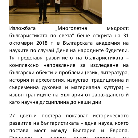
Изложбата „Многолетна мъдрост:
българистиката по света” беше открита на 31
октомври 2018 г. в Българската академия на
науките по случай Деня на народните будители.
Тя представя развитието на българистиката –
комплексно направление за изследване на
български обекти и проблеми (език, литература,
история и археология, изкуство, традиционна и
съвременна духовна и материална култура) –
извън границите на България от зараждането ѝ
като научна дисциплина до наши дни.
27 цветни постера показват историческото
развитие на българистиката – една наука, която
поставя мост между България и Европа.
Поставен е акцент върху приноса на