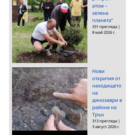
атом –
зелена
планета“
331 прегледа
|
8 май 2026 г.
Нови
открития от
находището
на
динозаври в
района на
Трън
313 прегледа
|
3 август 2026 г.