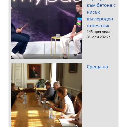
към бетона с
нисък
въглероден
отпечатък
145 прегледа
|
31 юли 2026 г.
Среща на