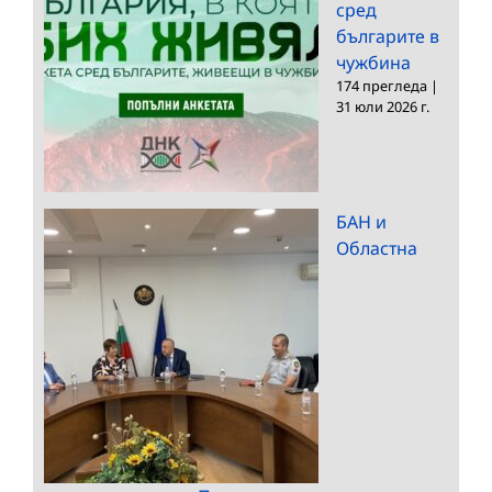
сред
българите в
чужбина
174 прегледа
|
31 юли 2026 г.
БАН и
Областна