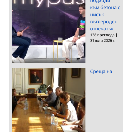
подходи
към бетона с
нисък
въглероден
отпечатък
138 прегледа
|
31 юли 2026 г.
Среща на