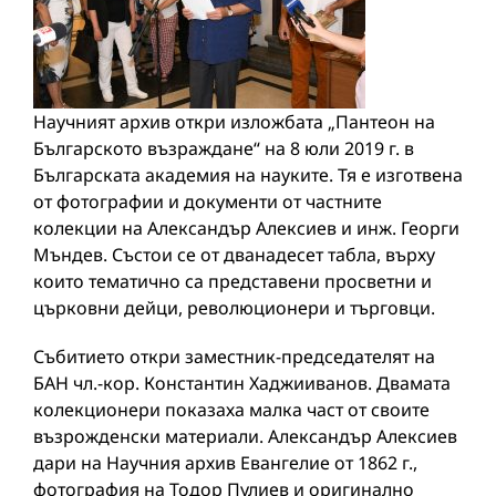
Научният архив откри изложбата „Пантеон на
Българското възраждане“ на 8 юли 2019 г. в
Българската академия на науките. Тя е изготвена
от фотографии и документи от частните
колекции на Александър Алексиев и инж. Георги
Мъндев. Състои се от дванадесет табла, върху
които тематично са представени просветни и
църковни дейци, революционери и търговци.
Събитието откри заместник-председателят на
БАН чл.-кор. Константин Хаджииванов. Двамата
колекционери показаха малка част от своите
възрожденски материали. Александър Алексиев
дари на Научния архив Евангелие от 1862 г.,
фотография на Тодор Пулиев и оригинално