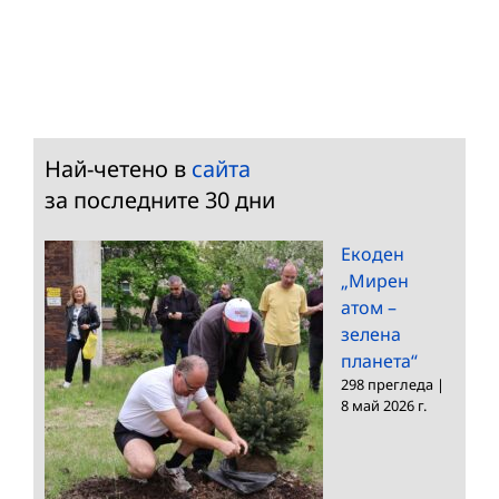
Най-четено в
сайта
за последните 30 дни
Екоден
„Мирен
атом –
зелена
планета“
298 прегледа
|
8 май 2026 г.