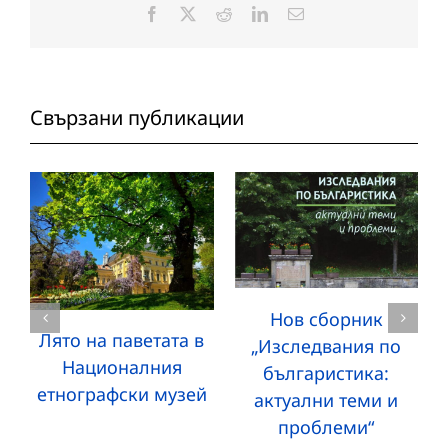
Facebook
X
Reddit
LinkedIn
Електронна
поща:
Свързани публикации
Нов сборник
Лято на паветата в
„Изследвания по
Националния
българистика:
етнографски музей
актуални теми и
проблеми“