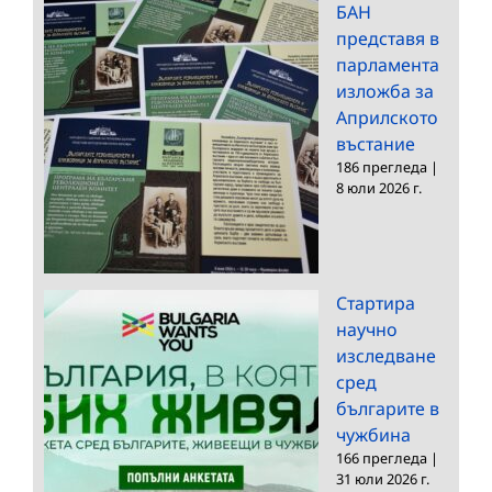
БАН
представя в
парламента
изложба за
Априлското
въстание
186 прегледа
|
8 юли 2026 г.
Стартира
научно
изследване
сред
българите в
чужбина
166 прегледа
|
31 юли 2026 г.