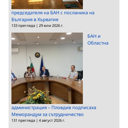
председателя на БАН с посланика на
България в Хърватия
133 прегледа
|
29 юли 2026 г.
БАН и
Областна
администрация – Пловдив подписаха
Меморандум за сътрудничество
131 прегледа
|
4 август 2026 г.