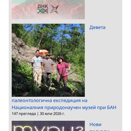
Девета
палеонтологична експедиция на
Националния природонаучен музей при БАН
147 прегледа
|
30 юли 2026 г.
Нови