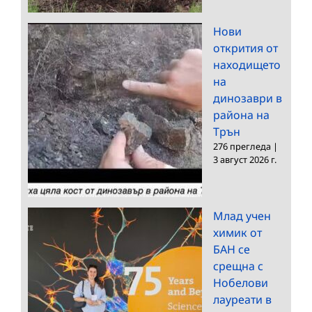
Нови
открития от
находището
на
динозаври в
района на
Трън
276 прегледа
|
3 август 2026 г.
Млад учен
химик от
БАН се
срещна с
Нобелови
лауреати в