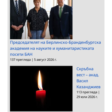
Председателят на Берлинско-Бранденбургска
академия на науките и хуманитаристиката
посети БАН
137 прегледа
|
5 август 2026 г.
Скръбна
вест – акад.
Васил
Казанджиев
113 прегледа
|
29 юли 2026 г.