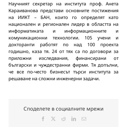
Научният секретар на института проф. Анета
Караиванова представи основните постижения
на ИИКТ – БАН, които го определят като
национален и регионален лидер в областта на
информатиката и информационните и
комуникационни технологии. 105 учени и
докторанти работят по над 100 проекта
годишно, каза тя. 24 от тях са по договори за
приложни изследвания, финансирани от
български и чуждестранни фирми. Тя допълни,
че все по-често бизнесът търси института за
решаване на сложни инженерни задачи.
Споделете в социалните мрежи
Facebook
X
Reddit
LinkedIn
Електронна
поща: