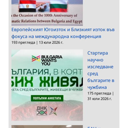
Европейският Югоизток и Близкият изток във
фокуса на международна конференция
193 прегледа
|
13 юли 2026 г.
Стартира
научно
изследване
сред
българите в
чужбина
175 прегледа
|
31 юли 2026 г.