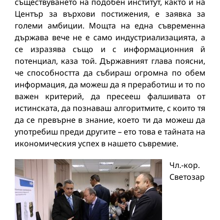
съществуването на подобен институт, както и на
Център за върхови постижения, е заявка за
големи амбиции. Мощта на една съвременна
държава вече не е само индустриализацията, а
се изразява също и с информационния й
потенциал, каза той. Държавният глава поясни,
че способността да събираш огромна по обем
информация, да можеш да я преработиш и то по
важен критерий, да пресееш фалшивата от
истинската, да познаваш алгоритмите, с които тя
да се превърне в знание, което ти да можеш да
употребиш преди другите – ето това е тайната на
икономическия успех в нашето съвремие.
Чл.-кор.
Светозар