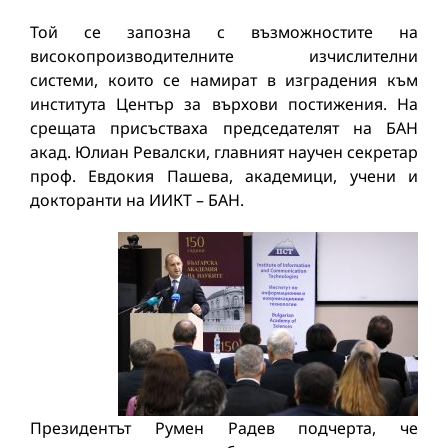
Той се запозна с възможностите на
високопроизводителните изчислителни
системи, които се намират в изградения към
института Център за върхови постижения. На
срещата присъстваха председателят на БАН
акад. Юлиан Ревалски, главният научен секретар
проф. Евдокия Пашева, академици, учени и
докторанти на ИИКТ – БАН.
Президентът Румен Радев подчерта, че