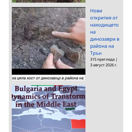
Нови
открития от
находището
на
динозаври в
района на
Трън
315 прегледа
|
3 август 2026 г.