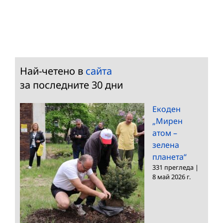
Най-четено в
сайта
за последните 30 дни
Екоден
„Мирен
атом –
зелена
планета“
331 прегледа
|
8 май 2026 г.