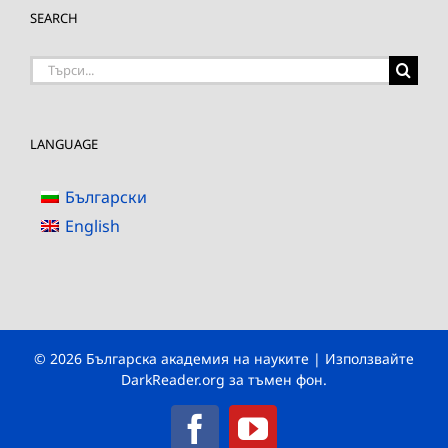
SEARCH
Търсене
на:
LANGUAGE
Български
English
© 2026 Българска академия на науките | Използвайте
DarkReader.org
за тъмен фон.
Facebook
YouTube