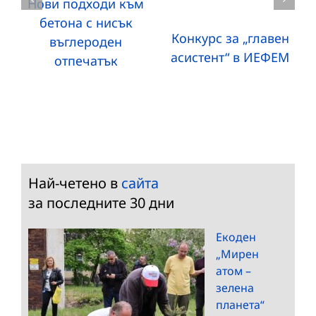
Нови подходи към
бетона с нисък
Конкурс за „главен
въглероден
асистент“ в ИЕФЕМ
отпечатък
Най-четено в
сайта
за последните 30 дни
Екоден
„Мирен
атом –
зелена
планета“