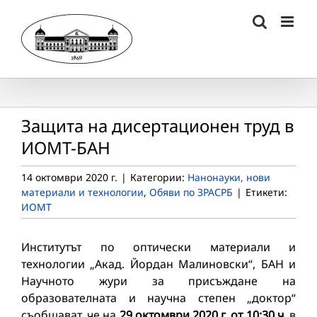
Skip
to
content
Защита на дисертационен труд в
ИОМТ-БАН
14 октомври 2020 г.
|
Категории:
Нанонауки, нови
материали и технологии
,
Обяви по ЗРАСРБ
|
Етикети:
ИОМТ
Институтът по оптически материали и
технологии „Акад. Йордан Малиновски“, БАН и
Научното жури за присъждане на
образователната и научна степен „доктор“
съобщават, че на
29
октомври 2020 г. oт 10:
3
0 ч.
в