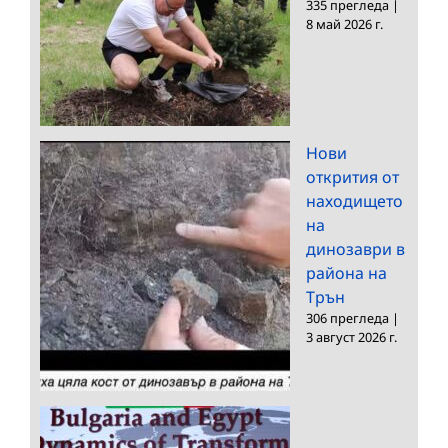
335 прегледа
|
8 май 2026 г.
Нови
открития от
находището
на
динозаври в
района на
Трън
306 прегледа
|
3 август 2026 г.