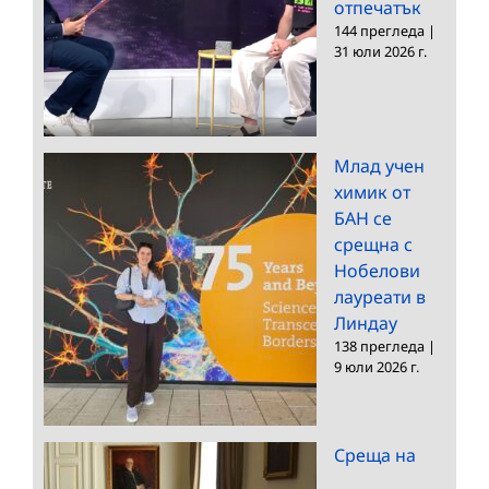
отпечатък
144 прегледа
|
31 юли 2026 г.
Млад учен
химик от
БАН се
срещна с
Нобелови
лауреати в
Линдау
138 прегледа
|
9 юли 2026 г.
Среща на