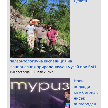
Девета
палеонтологична експедиция на
Националния природонаучен музей при БАН
150 прегледа
|
30 юли 2026 г.
Нови
подходи
към бетона с
нисък
въглероден