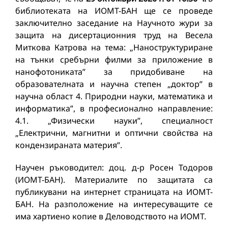
библиотеката на ИОМТ-БАН ще се проведе
заключително заседание на Научното жури за
защита на дисертационния труд на Весела
Миткова Катрова на тема: „Наноструктуриране
на тънки сребърни филми за приложение в
нанофотониката” за придобиване на
образователната и научна степен „доктор” в
научна област 4. Природни науки, математика и
информатика”, в професионално направление:
4.1. „Физически науки”, специалност
„Електрични, магнитни и оптични свойства на
кондензираната материя”.
Научeн ръководител: доц. д-р Росен Тодоров
(ИОМТ-БАН). Материалите по защитата са
публикувани на интернет страницата на ИОМТ-
БАН. На разположение на интересуващите се
има хартиено копие в Деловодството на ИОМТ.