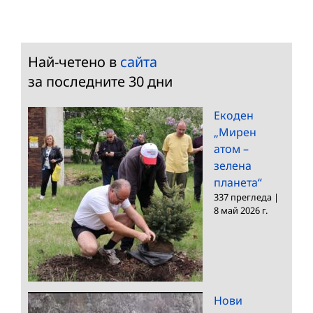
Най-четено в
сайта
за последните 30 дни
Екоден
„Мирен
атом –
зелена
планета“
337 прегледа
|
8 май 2026 г.
Нови