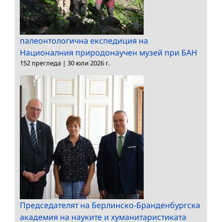
палеонтологична експедиция на
Националния природонаучен музей при БАН
152 прегледа
|
30 юли 2026 г.
Председателят на Берлинско-Бранденбургска
академия на науките и хуманитаристиката