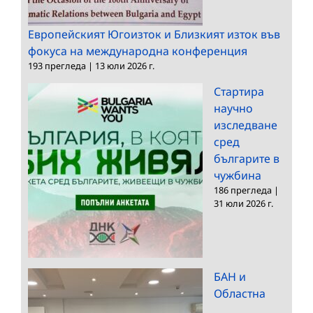
Европейският Югоизток и Близкият изток във
фокуса на международна конференция
193 прегледа
|
13 юли 2026 г.
Стартира
научно
изследване
сред
българите в
чужбина
186 прегледа
|
31 юли 2026 г.
БАН и
Областна