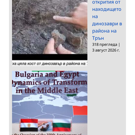
открития от
находището
на
динозаври в
района на
Трън
318 прегледа
|
3 август 2026 г.