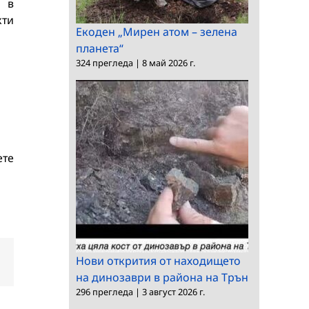
 в
кти
Екоден „Мирен атом – зелена
планета“
324 прегледа
|
8 май 2026 г.
ете
Нови открития от находището
dIn
Електронна
поща:
на динозаври в района на Трън
296 прегледа
|
3 август 2026 г.