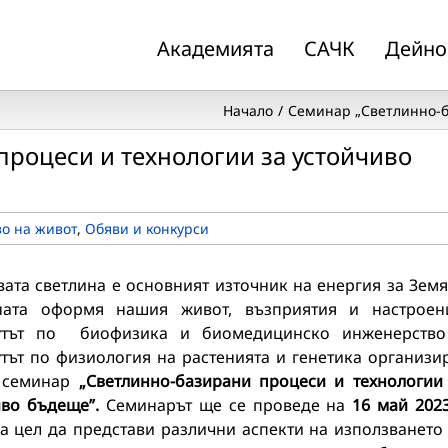
Академията
САЧК
Дейно
Начало
Семинар „Светлинно-б
роцеси и технологии за устойчиво
о на живот
,
Обяви и конкурси
ата светлина е основният източник на енергия за Земя
ната оформя нашия живот, възприятия и настроен
утът по биофизика и биомедицинско инженерств
тът по физиология на растенията и генетика организи
 семинар
„Светлинно-базирани процеси и технологии
иво бъдеще”.
Семинарът ще се проведе на
16 май 2023
а цел да представи различни аспекти на използването