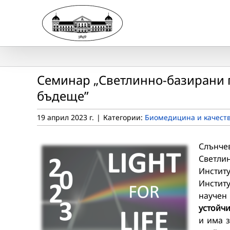
Skip
to
content
Семинар „Светлинно-базирани п
бъдеще”
19 април 2023 г.
|
Категории:
Биомедицина и качеств
Слънчев
Светли
Инстит
Институ
научен
устойч
и има з