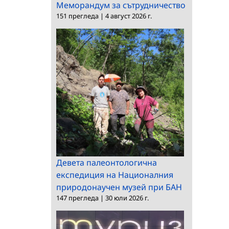
Меморандум за сътрудничество
151 прегледа
|
4 август 2026 г.
Девета палеонтологична
експедиция на Националния
природонаучен музей при БАН
147 прегледа
|
30 юли 2026 г.