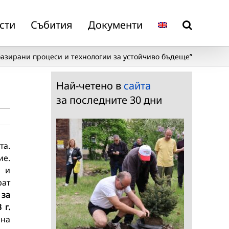
сти
Събития
Документи
азирани процеси и технологии за устойчиво бъдеще”
Най-четено в
сайта
за последните 30 дни
та.
ие.
о и
рат
 за
 г.
 на