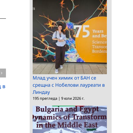
Млад учен химик от БАН се
Конкурс за научна
Кампания за проект
срещна с Нобелови лауреати в
 в
статия на тема
между БАН и
Линдау
„Природни науки и
Словенската
195 прегледа
|
9 юли 2026 г.
иновации в
академия на науките
образованието“
и изкуствата