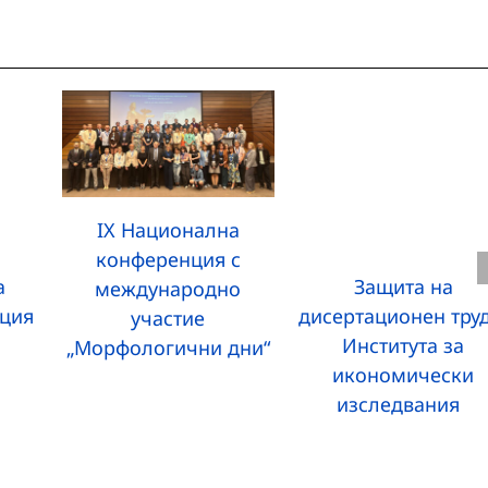
IX Национална
конференция с
а
Защита на
международно
ция
дисертационен труд
участие
Института за
„Морфологични дни“
икономически
изследвания