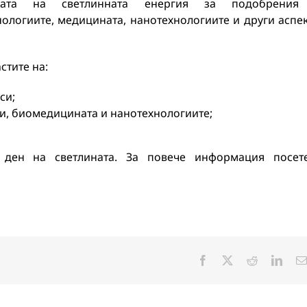
твата на светлинната енергия за подобрения
ологиите, медицината, нанотехнологиите и други аспе
стите на:
си;
и, биомедицината и нанотехнологиите;
ден на светлината. За повече информация посет
Facebook
X
Reddit
Linke