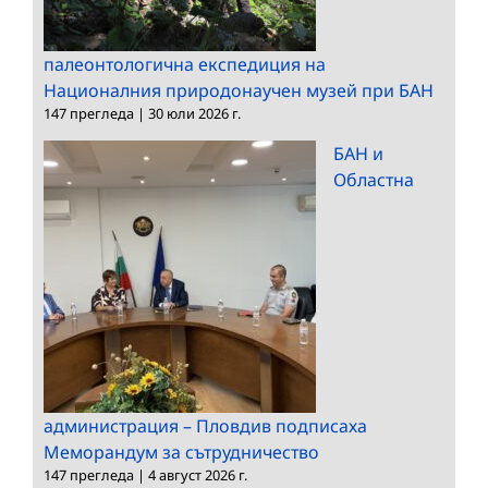
палеонтологична експедиция на
Националния природонаучен музей при БАН
147 прегледа
|
30 юли 2026 г.
БАН и
Областна
администрация – Пловдив подписаха
Меморандум за сътрудничество
147 прегледа
|
4 август 2026 г.