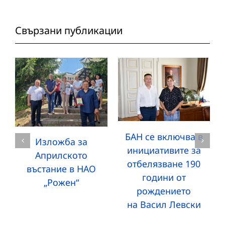
Свързани публикации
БАН се включва в
Изложба за
инициативите за
Априлското
отбелязване 190
въстание в НАО
години от
„Рожен“
рождението
на Васил Левски