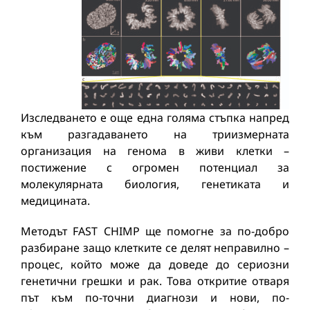
Изследването е още една голяма стъпка напред
към разгадаването на триизмерната
организация на генома в живи клетки –
постижение с огромен потенциал за
молекулярната биология, генетиката и
медицината.
Методът FAST CHIMP ще помогне за по-добро
разбиране защо клетките се делят неправилно –
процес, който може да доведе до сериозни
генетични грешки и рак. Това откритие отваря
път към по-точни диагнози и нови, по-