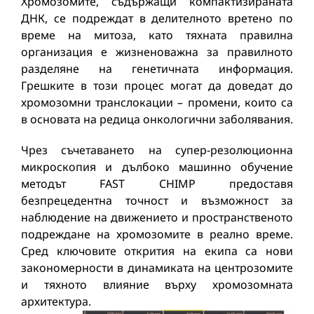
Хромозомите, съдържащи компактизираната
ДНК, се подреждат в делителното вретено по
време на митоза, като тяхната правилна
организация е жизненоважна за правилното
разделяне на генетичната информация.
Грешките в този процес могат да доведат до
хромозомни транслокации – промени, които са
в основата на редица онкологични заболявания.
Чрез съчетаването на супер-резолюционна
микроскопия и дълбоко машинно обучение
методът FAST CHIMP предоставя
безпрецедентна точност и възможност за
наблюдение на движението и пространственото
подреждане на хромозомите в реално време.
Сред ключовите открития на екипа са нови
закономерности в динамиката на центрозомите
и тяхното влияние върху хромозомната
архитектура.