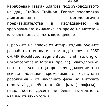
Мария
Карабоева и Тавиан Благоев, под ръководството
на доц. Стойно Стойнов. Екипът преодолява
дългогодишни методологични
предизвикателства в изследването на
хромозомната динамика по време на митоза –
ключов процес в клетъчното делене.
В рамките на повече от четири години учените
разработват иновативен метод, наречен FAST
CHIMP (Facilitated Segmentation and Tracking of
Chromosomes in Mitosis Pipeline). Благодарение
на него те успяват да проследят движението на
всички човешки хромозоми с 8-секундна
резолюция – от началната фаза на митозата
(профаза) до нейната крайна фаза (телофаза) –
нещо, което досега не беше възможно с
наличните технологии.