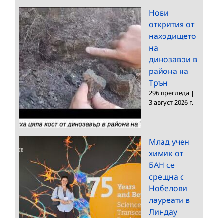
Нови
открития от
находището
на
динозаври в
района на
Трън
296 прегледа
|
3 август 2026 г.
Млад учен
химик от
БАН се
срещна с
Нобелови
лауреати в
Линдау