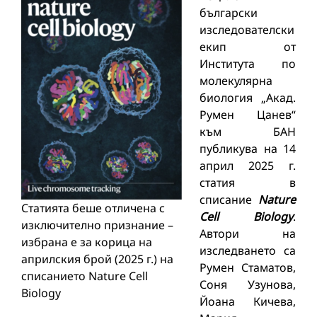
български
изследователски
екип от
Института по
молекулярна
биология „Акад.
Румен Цанев“
към БАН
публикува на 14
април 2025 г.
статия в
списание
Nature
Статията беше отличена с
Cell Biology
.
изключително признание –
Автори на
избрана е за корица на
изследването са
априлския брой (2025 г.) на
Румен Стаматов,
списанието Nature Cell
Соня Узунова,
Biology
Йоана Кичева,