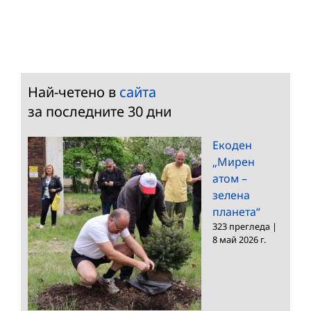
Най-четено в
сайта
за последните 30 дни
Екоден
„Мирен
атом –
зелена
планета“
323 прегледа
|
8 май 2026 г.