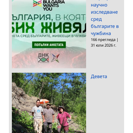
научно
изследване
сред
българите в
чужбина
166 прегледа
|
31 юли 2026 г.
Девета