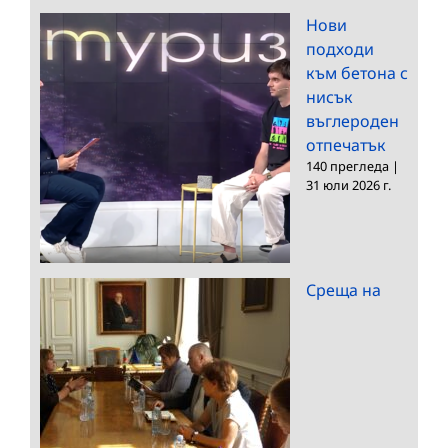
Нови
подходи
към бетона с
нисък
въглероден
отпечатък
140 прегледа
|
31 юли 2026 г.
Среща на