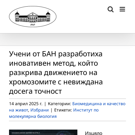
Skip
to
content
Учени от БАН разработиха
иновативен метод, който
разкрива движението на
хромозомите с невиждана
досега точност
14 април 2025 г.
|
Категории:
Биомедицина и качество
на живот
,
Избрани
|
Етикети:
Институт по
молекулярна биология
Изцяло