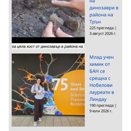
на
динозаври в
района на
Трън
225 прегледа
|
3 август 2026 г.
Млад учен
химик от
БАН се
срещна с
Нобелови
лауреати в
Линдау
190 прегледа
|
9 юли 2026 г.