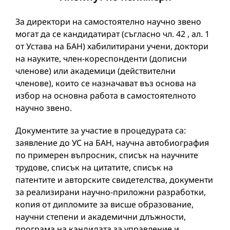
За директори на самостоятелно научно звено
могат да се кандидатират (съгласно чл. 42 , ал. 1
от Устава на БАН) хабилитирани учени, доктори
на науките, член-кореспонденти (дописни
членове) или академици (действителни
членове), които се назначават въз основа на
избор на основна работа в самостоятелното
научно звено.
Документите за участие в процедурата са:
заявление до УС на БАН, научна автобиография
по примерен въпросник, списък на научните
трудове, списък на цитатите, списък на
патентите и авторските свидетелства, документи
за реализирани научно-приложни разработки,
копия от дипломите за висше образование,
научни степени и академични длъжности,
програма на кандидата за управление и