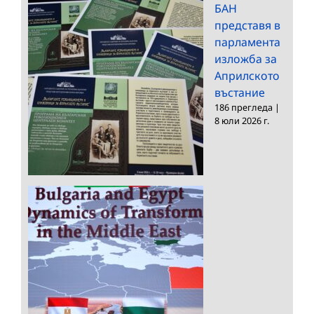
БАН
представя в
парламента
изложба за
Априлското
въстание
186 прегледа
|
8 юли 2026 г.