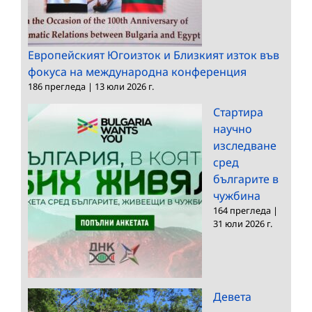
Европейският Югоизток и Близкият изток във
фокуса на международна конференция
186 прегледа
|
13 юли 2026 г.
Стартира
научно
изследване
сред
българите в
чужбина
164 прегледа
|
31 юли 2026 г.
Девета