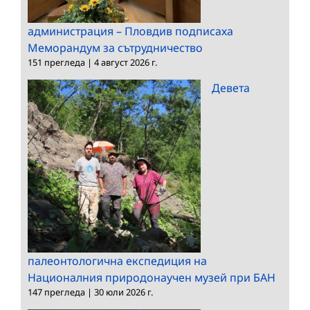
администрация – Пловдив подписаха
Меморандум за сътрудничество
151 прегледа
|
4 август 2026 г.
Девета
палеонтологична експедиция на
Националния природонаучен музей при БАН
147 прегледа
|
30 юли 2026 г.