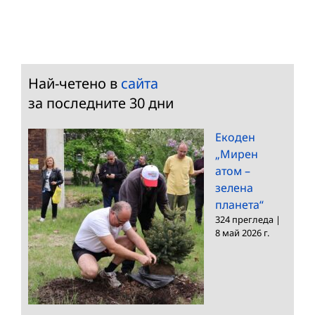
Най-четено в
сайта
за последните 30 дни
Екоден
„Мирен
атом –
зелена
планета“
324 прегледа
|
8 май 2026 г.