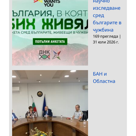
научно
изследване
сред
българите в
чужбина
169 прегледа
|
31 юли 2026 г.
БАН и
Областна