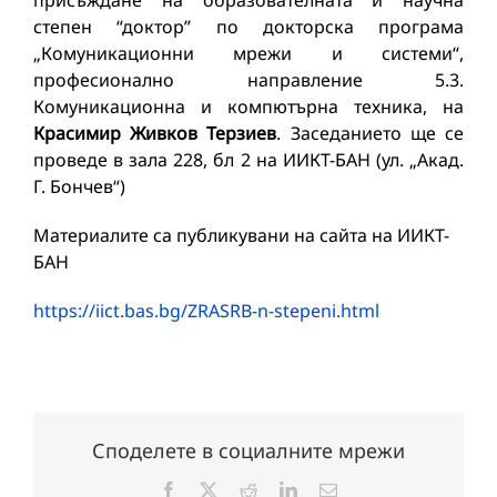
присъждане на образователната и научна
степен “доктор” по докторска програма
„Комуникационни мрежи и системи“,
професионално направление 5.3.
Комуникационна и компютърна техника, на
Красимир Живков Терзиев
. Заседанието ще се
проведе в зала 228, бл 2 на ИИКТ-БАН (ул. „Акад.
Г. Бончев“)
Материалите са публикувани на сайта на ИИКТ-
БАН
https://iict.bas.bg/ZRASRB-n-stepeni.html
Споделете в социалните мрежи
Facebook
X
Reddit
LinkedIn
Електронна