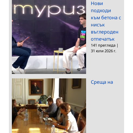
Нови
подходи
към бетона с
нисък
въглероден
отпечатък
141 прегледа
|
31 юли 2026 г.
Среща на