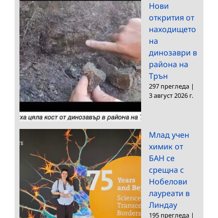
Нови
открития от
находището
на
динозаври в
района на
Трън
297 прегледа
|
3 август 2026 г.
Млад учен
химик от
БАН се
срещна с
Нобелови
лауреати в
Линдау
195 прегледа
|