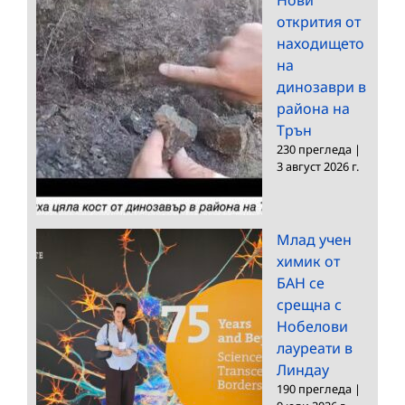
открития от
находището
на
динозаври в
района на
Трън
230 прегледа
|
3 август 2026 г.
Млад учен
химик от
БАН се
срещна с
Нобелови
лауреати в
Линдау
190 прегледа
|