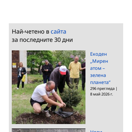
Най-четено в
сайта
за последните 30 дни
Екоден
„Мирен
атом –
зелена
планета“
296 прегледа
|
8 май 2026 г.
Нови