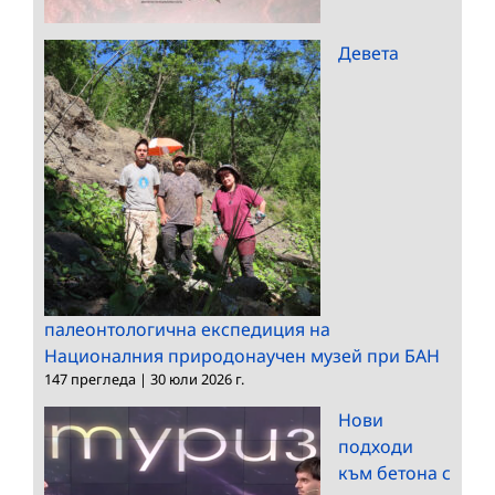
Девета
палеонтологична експедиция на
Националния природонаучен музей при БАН
147 прегледа
|
30 юли 2026 г.
Нови
подходи
към бетона с