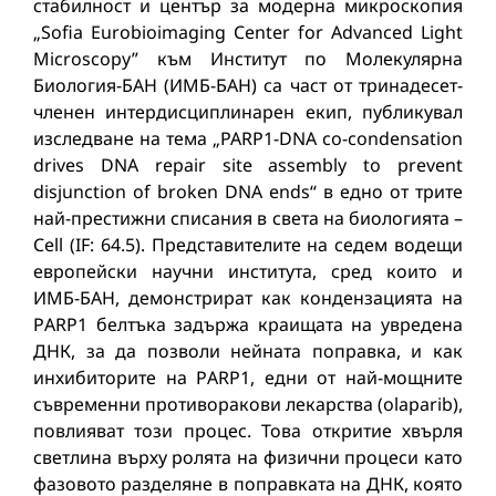
стабилност и център за модерна микроскопия
„Sofia Eurobioimaging Center for Advanced Light
Microscopy” към Институт по Молекулярна
Биология-БАН (ИМБ-БАН) са част от тринадесет-
членен интердисциплинарен екип, публикувал
изследване на тема „PARP1-DNA co-condensation
drives DNA repair site assembly to prevent
disjunction of broken DNA ends“ в едно от трите
най-престижни списания в света на биологията –
Cell (IF: 64.5). Представителите на седем водещи
европейски научни института, сред които и
ИМБ-БАН, демонстрират как кондензацията на
PАRP1 белтъка задържа краищата на увредена
ДНК, за да позволи нейната поправка, и как
инхибиторите на PАRP1, едни от най-мощните
съвременни противоракови лекарства (olaparib),
повлияват този процес. Това откритие хвърля
светлина върху ролята на физични процеси като
фазовото разделяне в поправката на ДНК, която