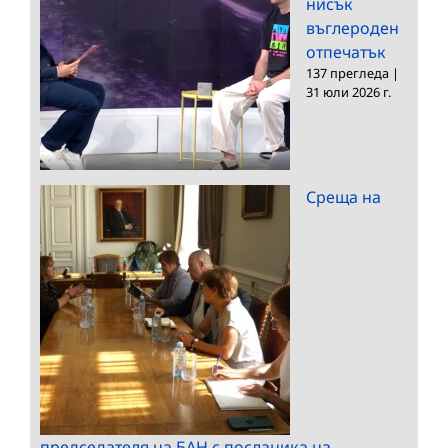
нисък
въглероден
отпечатък
137 прегледа
|
31 юли 2026 г.
Среща на
председателя на БАН с посланика на