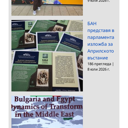
9 юли 2026 г.
БАН
представя в
парламента
изложба за
Априлското
въстание
186 прегледа
|
8 юли 2026 г.