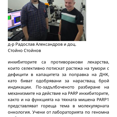
д-р Радослав Александров и доц.
Стойно Стойнов
инхибиторите са противоракови лекарства,
които селективно потискат растежа на тумори с
дефицити в капацитета за поправка на ДНК,
като биват одобрявани за нарастващ брой
индикации. По-задълбоченото разбиране на
механизмите на действие на PARP инхибиторите,
както и на функцията на тяхната мишена PARP1
представляват гореща тема в молекулярната
онкология. Учени от лабораторията по геномна