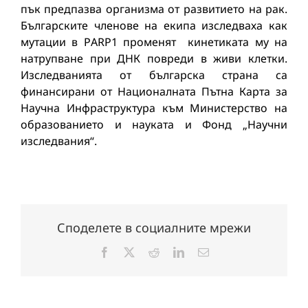
пък предпазва организма от развитието на рак.
Българските членове на екипа изследваха как
мутации в PАRP1 променят кинетиката му на
натрупване при ДНК повреди в живи клетки.
Изследванията от българска страна са
финансирани от Националната Пътна Карта за
Научна Инфраструктура към Министерство на
образованието и науката и Фонд „Научни
изследвания“.
Споделете в социалните мрежи
Facebook
X
Reddit
LinkedIn
Електронна
поща: