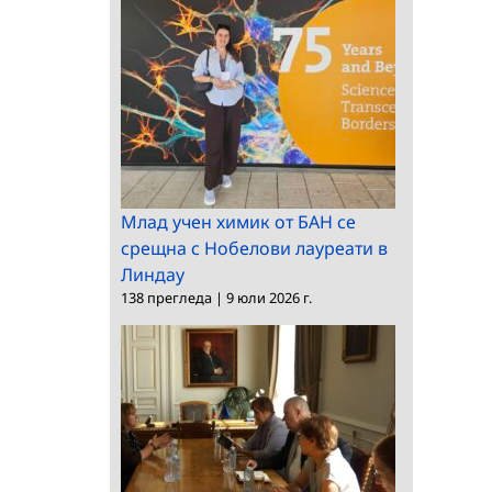
Млад учен химик от БАН се
срещна с Нобелови лауреати в
Линдау
138 прегледа
|
9 юли 2026 г.