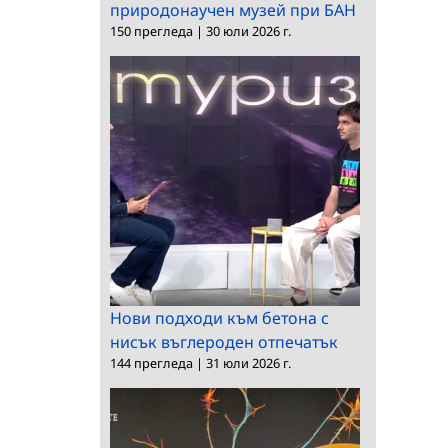
природонаучен музей при БАН
150 прегледа
|
30 юли 2026 г.
Нови подходи към бетона с
нисък въглероден отпечатък
144 прегледа
|
31 юли 2026 г.