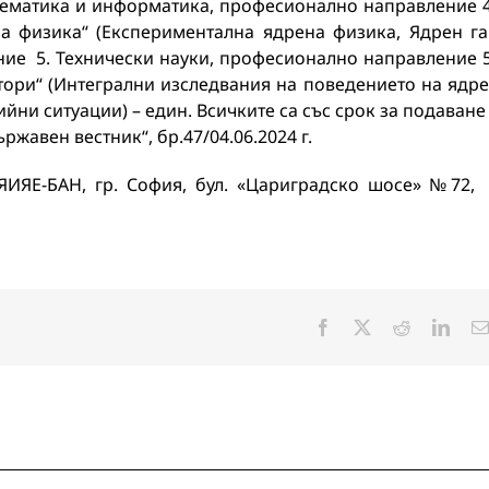
тематика и информатика, професионално направление 4
на физика“ (Експериментална ядрена физика, Ядрен г
ние 5. Технически науки, професионално направление 5
тори“ (Интегрални изследвания на поведението на ядр
йни ситуации) – един. Всичките са със срок за подаване
жавен вестник“, бр.47/04.06.2024 г.
ЯИЯЕ-БАН, гр. София, бул. «Цариградско шосе» №72,
Facebook
X
Reddit
Linke