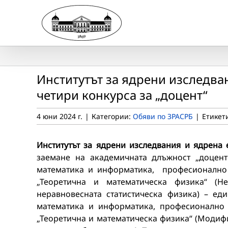
Skip
to
content
Институтът за ядрени изследва
четири конкурса за „доцент“
4 юни 2024 г.
|
Категории:
Обяви по ЗРАСРБ
|
Етикет
Институтът за ядрени изследвания и ядрена 
заемане на академичната длъжност „доцент
математика и информатика, професионално 
„Теоретична и математическа физика“ (
неравновесната статистическа физика) – ед
математика и информатика, професионално 
„Теоретична и математическа физика“ (Модифи