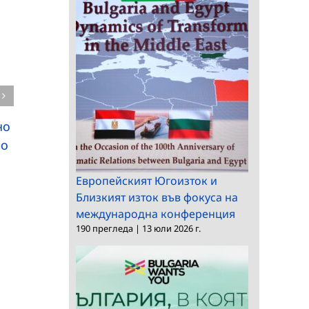
но
Конкурс за главен
Заседание на научно
по
асистент в ИЕФЕМ
жури в ИМИ
Европейският Югоизток и
Близкият изток във фокуса на
международна конференция
190 прегледа
|
13 юли 2026 г.