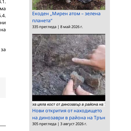
.1.
ама
Екоден „Мирен атом – зелена
.4.
планета“
ени
335 прегледа
|
8 май 2026 г.
 на
 за
dIn
Електронна
поща:
Нови открития от находището
на динозаври в района на Трън
305 прегледа
|
3 август 2026 г.