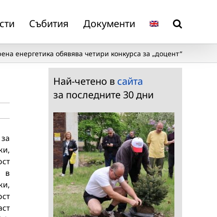
сти
Събития
Документи
ена енергетика обявява четири конкурса за „доцент“
Най-четено в
сайта
за последните 30 дни
 за
ки,
ост
я в
ки,
ост
аст