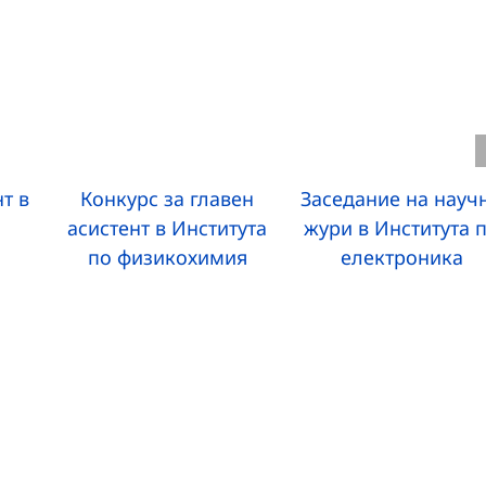
т в
Конкурс за главен
Заседание на науч
асистент в Института
жури в Института 
по физикохимия
електроника