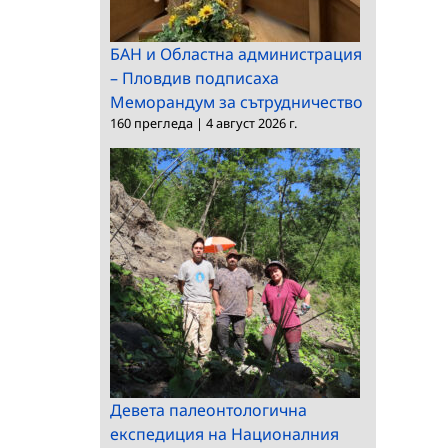
БАН и Областна администрация
– Пловдив подписаха
Меморандум за сътрудничество
160 прегледа
|
4 август 2026 г.
Девета палеонтологична
експедиция на Националния