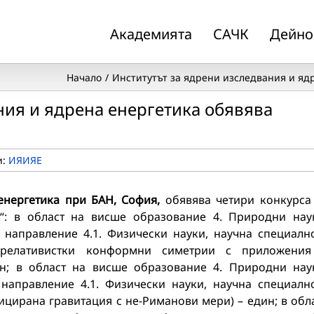
Академията
САЧК
Дейно
Начало
Институтът за ядрени изследвания и ядр
ния и ядрена енергетика обявява
и:
ИЯИЯЕ
енергетика при БАН, София,
обявява четири конкурса
“: в област на висше образование 4. Природни нау
направление 4.1. Физически науки, научна специалн
Нерелативистки конформни симетрии с приложени
ин; в област на висше образование 4. Природни нау
направление 4.1. Физически науки, научна специалн
цирана гравитация с не-Риманови мери) – един; в обл