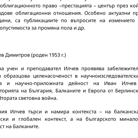
 облигационното право –престацията – център през ко
идове облигационни отношения. Особено актуални п
дини, са публикациите по въпросите на измението
допустимоста за промяна пола и др.
в Димитров (роден 1953 г.)
на учен и преподавател Илчев проявява забележите
и образцова целенасоченост в научноизследователск
ата и научно-приложната дейност на Иван Илчев
торията на България, Балканите и Европа от Берлинс
Втората световна война.
ния Илчев търси и намира контекста – на балканск
ски и глобален контекст, а на българското минал
ст на Балканите.