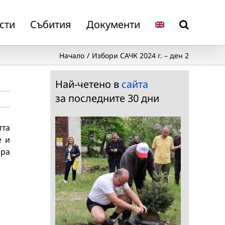
сти
Събития
Документи
Начало
Избори САЧК 2024 г. – ден 2
Най-четено в
сайта
за последните 30 дни
тта
е и
бра