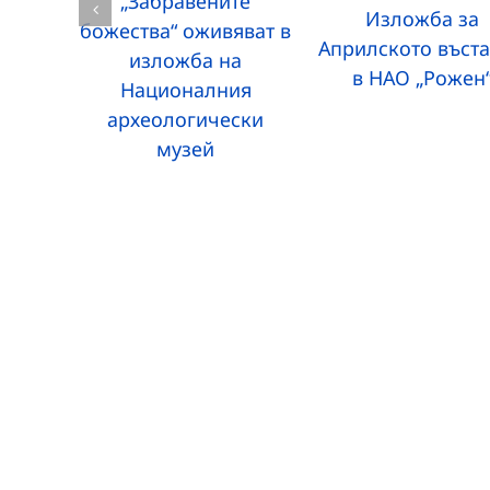
„Забравените
Изложба за
божества“ оживяват в
Априлското въст
изложба на
в НАО „Рожен
Националния
археологически
музей