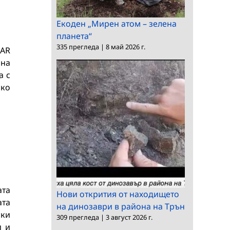
Екоден „Мирен атом – зелена
планета“
335 прегледа
|
8 май 2026 г.
SAR
 на
а с
ско
ата
Нови открития от находището
ата
на динозаври в района на Трън
ски
309 прегледа
|
3 август 2026 г.
и и