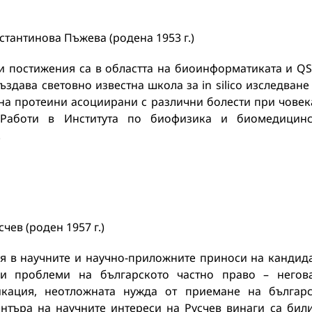
тантинова Пъжева (родена 1953 г.)
и постижения са в областта на биоинформатиката и Q
ъздава световно известна школа за in silico изследване
на протеини асоциирани с различни болести при човек
. Работи в Института по биофизика и биомедицин
.
чев (роден 1957 г.)
я в научните и научно-приложните приноси на кандид
и проблеми на българското частно право – негов
кация, неотложната нужда от приемане на българ
ентъра на научните интереси на Русчев винаги са бил