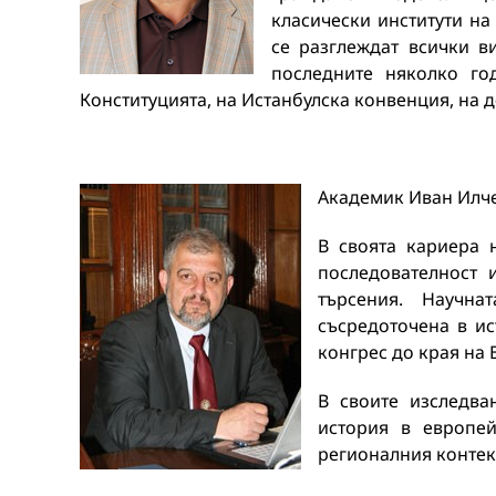
класически институти на
се разглеждат всички в
последните няколко го
Конституцията, на Истанбулска конвенция, на 
Академик Иван Илче
В своята кариера 
последователност 
търсения. Научн
съсредоточена в ис
конгрес до края на 
В своите изследва
история в европей
регионалния контек