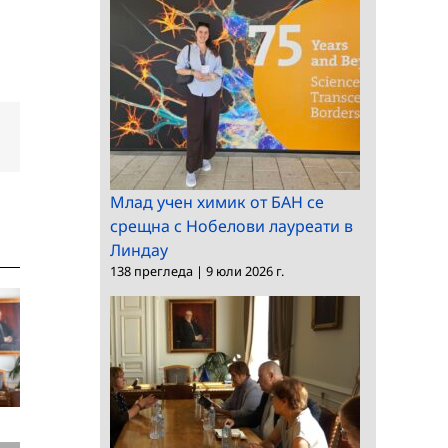
dIn
Електронна
поща:
Млад учен химик от БАН се
срещна с Нобелови лауреати в
Линдау
138 прегледа
|
9 юли 2026 г.
БАН и Областна
а