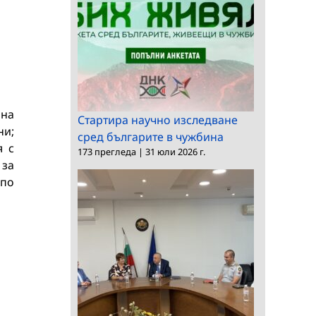
 на
Стартира научно изследване
ни;
сред българите в чужбина
я с
173 прегледа
|
31 юли 2026 г.
 за
 по