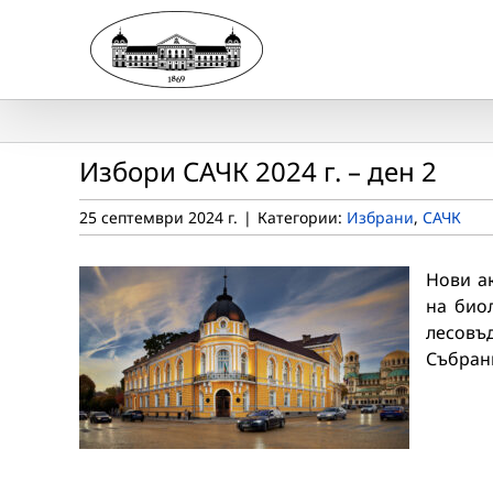
Skip
to
content
Избори САЧК 2024 г. – ден 2
25 септември 2024 г.
|
Категории:
Избрани
,
САЧК
Нови а
на био
лесовъ
Събран