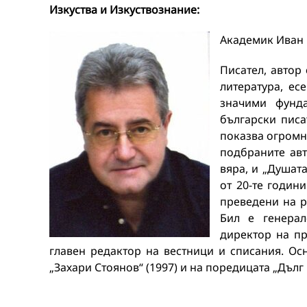
Изкуства и Изкуствознание:
Академик Иван 
Писател, автор 
литература, ес
значими фунда
български писа
показва огромн
подбраните авт
вяра, и „Душат
от 20-те годин
преведени на р
Бил е генерал
директор на пр
главен редактор на вестници и списания. Ос
„Захари Стоянов“ (1997) и на поредицата „Дълг 