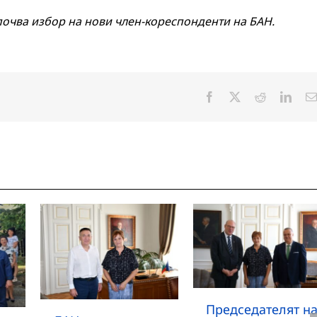
почва избор на нови член-кореспонденти на БАН.
Facebook
X
Reddit
Linke
Председателят н