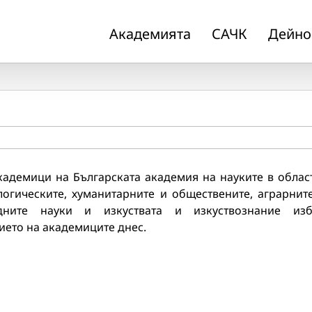
Академията
САЧК
Дейно
кадемици на Българската академия на науките в облас
логическите, хуманитарните и обществените, аграрнит
дните науки и изкуствата и изкуствознание из
ието на академиците днес.