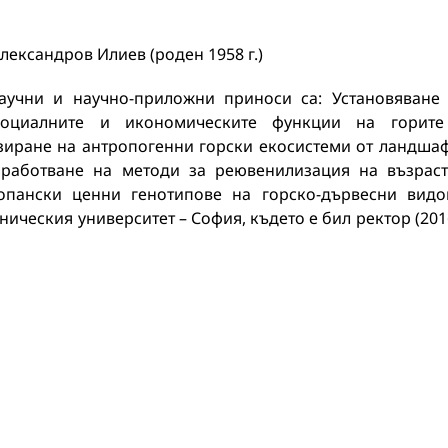
ександров Илиев (роден 1958 г.)
аучни и научно-приложни приноси са: Установяване
 социалните и икономическите функции на горит
зиране на антропогенни горски екосистеми от ландша
азработване на методи за реювенилизация на възрас
опански ценни генотипове на горско-дървесни видо
ническия университет – София, където е бил ректор (201