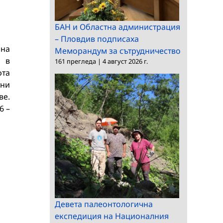
БАН и Областна администрация
– Пловдив подписаха
 на
Меморандум за сътрудничество
е в
161 прегледа
|
4 август 2026 г.
фта
тни
ве.
6 –
Девета палеонтологична
експедиция на Националния