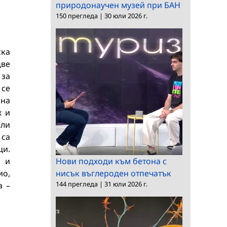
природонаучен музей при БАН
150 прегледа
|
30 юли 2026 г.
ска
две
 за
 се
 на
х и
или
 са
ци.
я и
Нови подходи към бетона с
ио,
нисък въглероден отпечатък
144 прегледа
|
31 юли 2026 г.
а –