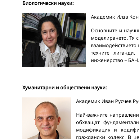
Биологически науки:
Академик Илза Конс
Основните и научн
моделирането. Тя с
взаимодействието 
техните лиганди
инженерство – БАН
Хуманитарни и обществени науки:
Академик Иван Русчев Рус
Най-важните направлени
обхващат фундаменталн
модификация и кодифи
граждански кодекс. В ц