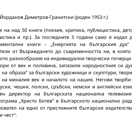
Йорданов Димитров-Гранитски (роден 1953 г.)
е на над 50 книги (поезия, критика, публицистика, дет
еистика и пр.). За последните 3 години само е издал 
ментални книги – „Енергията на българския дух“
тели от Възраждането до съвременността ни, в която
ото разнообразие на индивидуални творчески почерци
ори от век и половина, запазили народностния си ду
а на образа“ за български художници и скулптури, твор
и на миналия век и началото на нашия. Негови творби
уски, чешки, полски, сръбски, немски и английски ези
ен директор на Българската национална телевизи
ограма „Христо Ботев“ в Българското национално рад
новател на едно от престижните български издателств
и чест“.