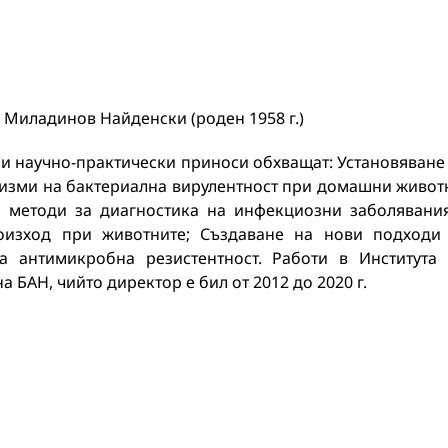
 Миладинов Найденски (роден 1958 г.)
 и научно-практически приноси обхващат: Установяване
изми на бактериална вирулентност при домашни живот
а методи за диагностика на инфекциозни заболявани
оизход при животните; Създаване на нови подходи
а антимикробна резистентност. Работи в Института
 БАН, чийто директор е бил от 2012 до 2020 г.