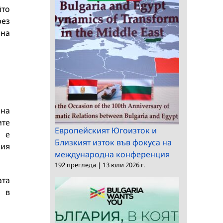
йто
рез
 на
лна
ите
Европейският Югоизток и
 е
Близкият изток във фокуса на
кия
международна конференция
192 прегледа
|
13 юли 2026 г.
ата
о в