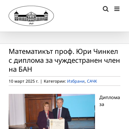
Skip
to
content
Mатематикът проф. Юри Чинкел
с диплома за чуждестранен член
на БАН
10 март 2025 г.
|
Категории:
Избрани
,
САЧК
Диплома
за