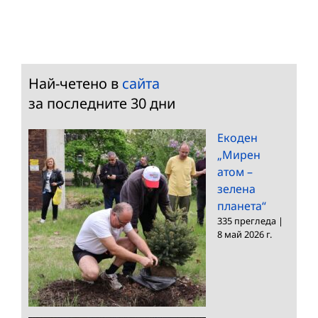
Най-четено в
сайта
за последните 30 дни
Екоден
„Мирен
атом –
зелена
планета“
335 прегледа
|
8 май 2026 г.