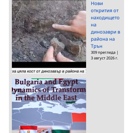
Нови
открития от
находището
на
динозаври в
района на
Трън
309 прегледа
|
3 август 2026 г.