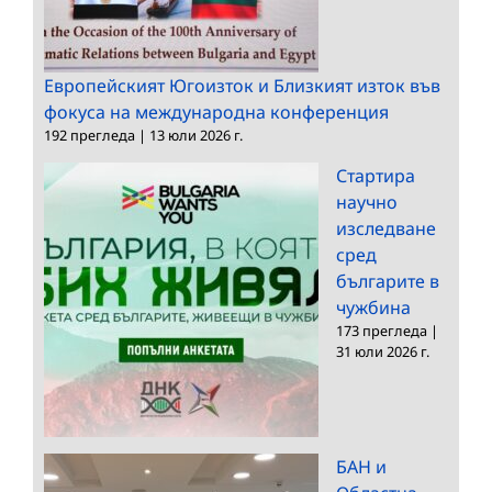
Европейският Югоизток и Близкият изток във
фокуса на международна конференция
192 прегледа
|
13 юли 2026 г.
Стартира
научно
изследване
сред
българите в
чужбина
173 прегледа
|
31 юли 2026 г.
БАН и