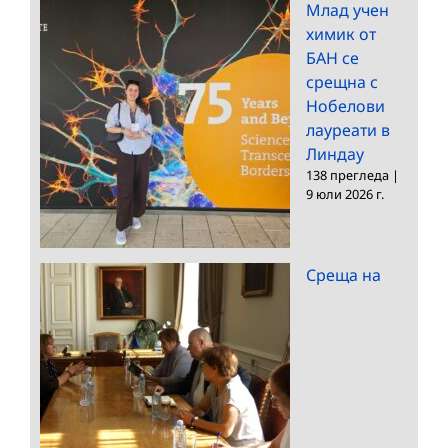
Млад учен
химик от
БАН се
срещна с
Нобелови
лауреати в
Линдау
138 прегледа
|
9 юли 2026 г.
Среща на