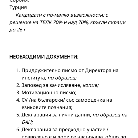
Турция
Кандидати с по-малко възможности: с
решение на ТЕЛК 70% и над 70%, кръгли сираци
до 26 г
НЕОБХОДИМИ ДОКУМЕНТИ:
Придружително писмо от Директора на
института,
по образец;
Заповед за зачисляване,
копие;
Мотивационно писмо;
CV /на български/ със самооценка на
езиковите познания;
Декларация за лични данни,
по образец на
БАН
;
Декларация за предходно участие /
позволено е и дори се насърчава, общо до