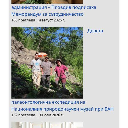
администрация – Пловдив подписаха
Меморандум за сътрудничество
165 прегледа
|
4 август 2026 г.
Девета
палеонтологична експедиция на
Националния природонаучен музей при БАН
152 прегледа
|
30 юли 2026 г.