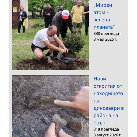
„Мирен
атом –
зелена
планета“
338 прегледа
|
8 май 2026 г.
Нови
открития от
находището
на
динозаври в
района на
Трън
318 прегледа
|
3 август 2026 г.