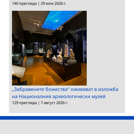
140 прегледа
|
29 юли 2026 г.
„Забравените божества“ оживяват в изложба
на Националния археологически музей
129 прегледа
|
7 август 2026 г.