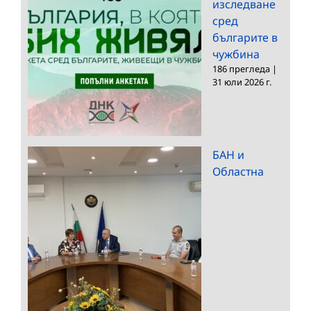
изследване
сред
българите в
чужбина
186 прегледа
|
31 юли 2026 г.
БАН и
Областна