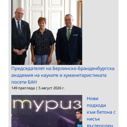
Председателят на Берлинско-Бранденбургска
академия на науките и хуманитаристиката
посети БАН
149 прегледа
|
5 август 2026 г.
Нови
подходи
към бетона с
нисък
въглероден