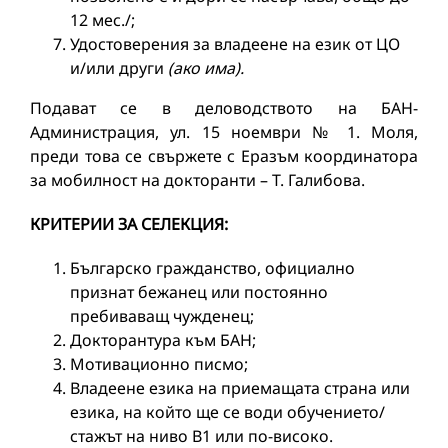
12 мес./;
Удостоверения за владеене на език от ЦО
и/или други
(
ако има
)
.
Подават се в деловодството на БАН-
Администрация, ул. 15 ноември № 1. Моля,
преди това се свържете с Еразъм координатора
за мобилност на докторанти – Т. Галибова.
КРИТЕРИИ ЗА СЕЛЕКЦИЯ:
Българско гражданство, официално
признат бежанец или постоянно
пребиваващ чужденец;
Докторантура към БАН;
Мотивационно писмо;
Владеене езика на приемащата страна или
езика, на който ще се води обучението/
стажът на ниво В1 или по-високо.