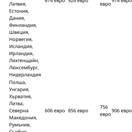
674 евро
924 евро
974 евро
Латвия,
евро
Естония,
Дания,
Финландия,
Швеция,
Норвегия,
Исландия,
Ирландия,
Лихтенщайн,
Люксембург,
Нидерландия
Полша,
Унгария,
Хърватия,
Литва,
756
Северна
606 евро
856 евро
906 евро
евро
Македония,
Румъния,
Сърбия,