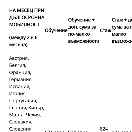
НА МЕСЕЦ ПРИ
ДЪЛГОСРОЧНА
Обучение +
Стаж + д
МОБИЛНОСТ
доп. сума за
сума за 
Обучение
Стаж
по-малко
малко
(
между 2 и 6
възможности
възможн
мес
e
ца
)
Австрия,
Белгия,
Франция,
Германия,
Испания,
Италия,
Португалия,
Гърция, Кипър,
Малта, Чехия,
Словакия,
Словения,
824