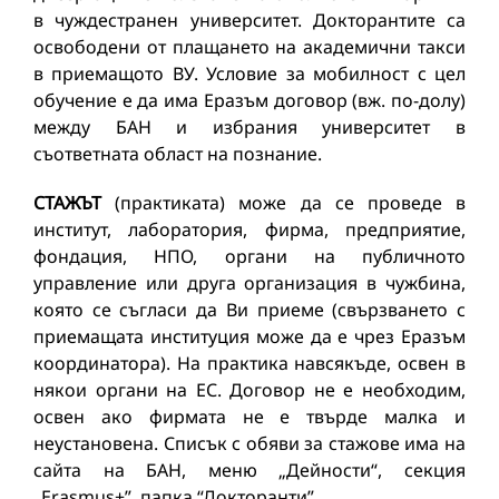
в чуждестранен университет. Докторантите са
освободени от плащането на академични такси
в приемащото ВУ. Условие за мобилност с цел
обучение е да има Еразъм договор (вж. по-долу)
между БАН и избрания университет в
съответната област на познание.
СТАЖЪТ
(практиката) може да се проведе в
институт, лаборатория, фирма, предприятие,
фондация, НПО, органи на публичното
управление или друга организация в чужбина,
която се съгласи да Ви приеме (свързването с
приемащата институция може да е чрез Еразъм
координатора). На практика навсякъде, освен в
някои органи на ЕС. Договор не е необходим,
освен ако фирмата не e твърде малка и
неустановена. Списък с обяви за стажове има на
сайта на БАН, меню „Дейности“, секция
„Erasmus+”, папка “Докторанти”.