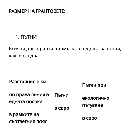
РАЗМЕР НА ГРАНТОВЕТЕ:
ПЪТНИ
Всички докторанти получават средства за пътни,
както следва:
Разстояние в км
–
Пътни при
по права линия в
Пътни
екологично
едната посока
пътуване
в евро
в рамките на
в евро
съответния пояс