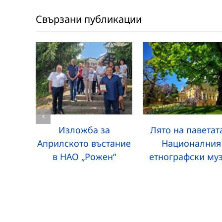
Свързани публикации
Изложба за
Лято на паветат
Априлското въстание
Националния
в НАО „Рожен“
етнографски му