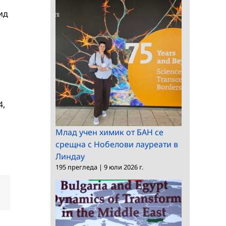
ид
а
4,
Млад учен химик от БАН се
срещна с Нобелови лауреати в
Линдау
195 прегледа
|
9 юли 2026 г.
dIn
Електронна
поща: