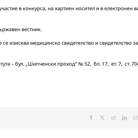
участие в конкурса, на хартиен носител и в електронен в
Държавен вестник.
не се изисква медицинско свидетелство и свидетелство з
та – бул. „Шипченски проход“ № 52, бл. 17, ет. 7, ст. 70
Facebook
X
Reddit
Linke