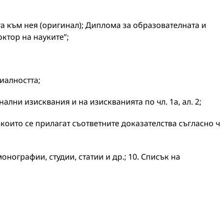
 към нея (оригинал); Диплома за образователната и
октор на науките”;
иалността;
лни изисквания и на изискванията по чл. 1а, ал. 2;
които се прилагат съответните доказателства съгласно ч
ографии, студии, статии и др.; 10. Списък на