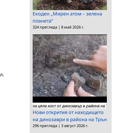
Екоден „Мирен атом – зелена
планета“
324 прегледа
|
8 май 2026 г.
л.
Нови открития от находището
на динозаври в района на Трън
296 прегледа
|
3 август 2026 г.