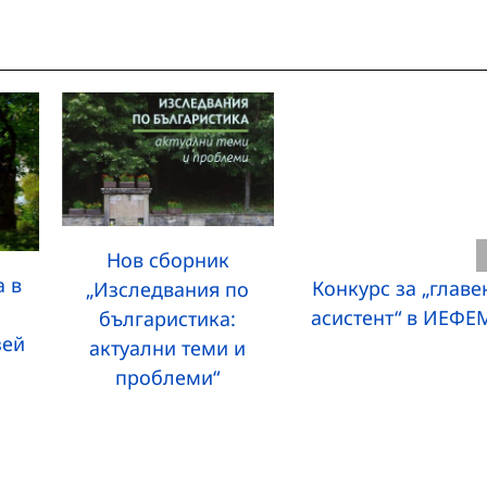
Нов сборник
а в
Конкурс за „главе
„Изследвания по
асистент“ в ИЕФЕ
българистика:
зей
актуални теми и
проблеми“