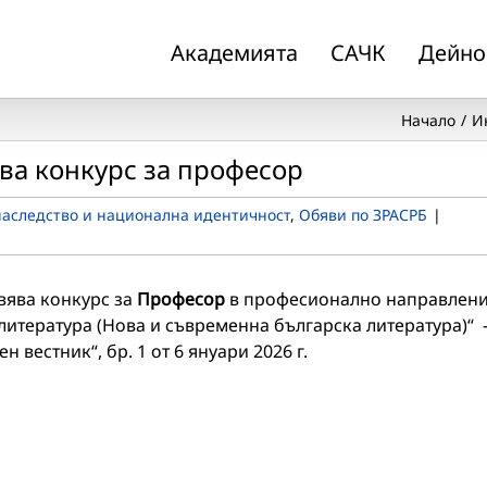
Академията
САЧК
Дейно
Начало
И
ява конкурс за професор
наследство и национална идентичност
,
Обяви по ЗРАСРБ
|
явява конкурс за
Професор
в професионално направлен
 литература (Нова и съвременна българска литература)“ 
 вестник“, бр. 1 от 6 януари 2026 г.