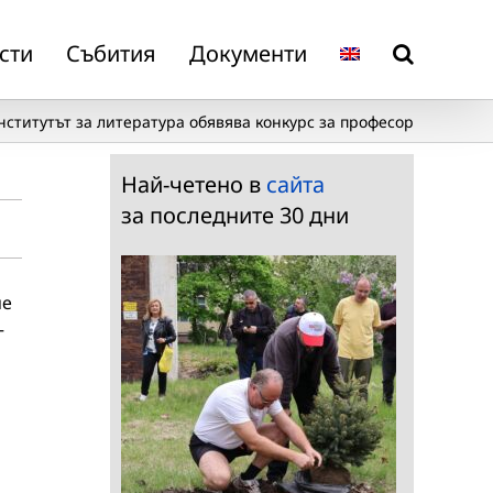
сти
Събития
Документи
нститутът за литература обявява конкурс за професор
Най-четено в
сайта
за последните 30 дни
ие
–