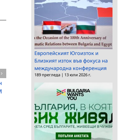
Европейският Югоизток и
Близкият изток във фокуса на
международна конференция
189 прегледа
|
13 юли 2026 г.
н
Конкурс за доцент в
М
Института по
Утвърден
физикохимия
чуждестранен
българист гостува в
КМНЦ