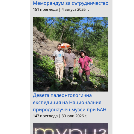
Меморандум за сътрудничество
151 прегледа
|
4 август 2026 г.
Девета палеонтологична
експедиция на Националния
природонаучен музей при БАН
147 прегледа
|
30 юли 2026 г.