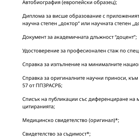
Автобиография (европейски образец);
Диплома за висше образование с приложенията
научна степен „доктор“ или научната степен „д
Документ за академичната длъжност “доцент”;
Удостоверение за професионален стаж по спец
Справка за изпълнение на минималните национа
Справка за оригиналните научни приноси, към 
57 от ППЗРАСРБ;
Списък на публикации със диференциране на мон
цитиранията;
Медицинско свидетелство (оригинал)*;
Свидетелство за съдимост*;