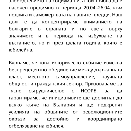
злободневието на социума ни, а той трябва да е
насочен предимно в периода 20.04.-26.04. към
подвига и саможертвата на нашите предци. Наш
дълг е да концентрираме вниманието на
българите в страната и по света върху
значимото и в периода на избухване на
въстанието, но и през цялата година, която е
юбилейна.
Вярваме, че това историческо събитие изисква
безпрецедентно обединение между държавната
власт, местното самоуправление, научната
общност и гражданския сектор. Призоваваме за
тясно сътрудничество с НСОРБ, за да
гарантираме, че инициативите ще достигнат до
всяко кътче на България и ще подкрепят
усилията на общините от революционните
окръзи за достойно и координирано
отбелязване на юбилея.