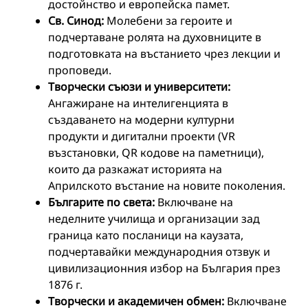
достойнство и европейска памет.
Св. Синод:
Молебени за героите и
подчертаване ролята на духовниците в
подготовката на въстанието чрез лекции и
проповеди.
Творчески съюзи и университети:
Ангажиране на интелигенцията в
създаването на модерни културни
продукти и дигитални проекти (VR
възстановки, QR кодове на паметници),
които да разкажат историята на
Априлското въстание на новите поколения.
Българите по света:
Включване на
неделните училища и организации зад
граница като посланици на каузата,
подчертавайки международния отзвук и
цивилизационния избор на България през
1876 г.
Творчески и академичен обмен:
Включване