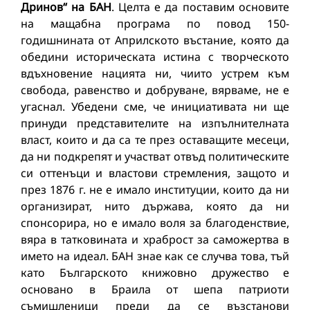
Дринов“ на БАН
. Целта е да поставим основите
на мащабна програма по повод 150-
годишнината от Априлското въстание, която да
обедини историческата истина с творческото
вдъхновение нацията ни, чиито устрем към
свобода, равенство и добруване, вярваме, не е
угаснал. Убедени сме, че инициативата ни ще
принуди представителите на изпълнителната
власт, които и да са те през оставащите месеци,
да ни подкрепят и участват отвъд политическите
си оттенъци и властови стремления, защото и
през 1876 г. не е имало институции, които да ни
организират, нито държава, която да ни
спонсорира, но е имало воля за благоденствие,
вяра в татковината и храброст за саможертва в
името на идеал. БАН знае как се случва това, тъй
като Българското книжовно дружество е
основано в Браила от шепа патриоти
съмишленици преди да се възстанови