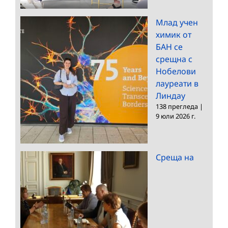
Млад учен
химик от
БАН се
срещна с
Нобелови
лауреати в
Линдау
138 прегледа
|
9 юли 2026 г.
Среща на