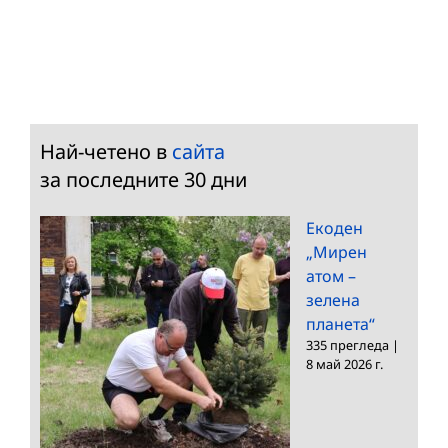
Най-четено в
сайта
за последните 30 дни
Екоден
„Мирен
атом –
зелена
планета“
335 прегледа
|
8 май 2026 г.