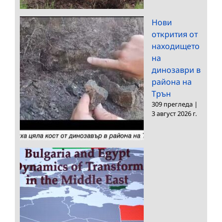
Нови
открития от
находището
на
динозаври в
района на
Трън
309 прегледа
|
3 август 2026 г.