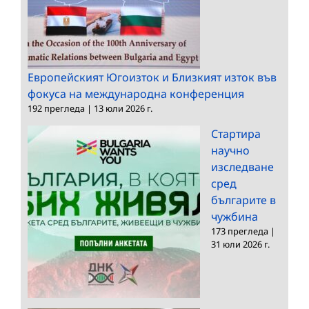
Европейският Югоизток и Близкият изток във
фокуса на международна конференция
192 прегледа
|
13 юли 2026 г.
Стартира
научно
изследване
сред
българите в
чужбина
173 прегледа
|
31 юли 2026 г.