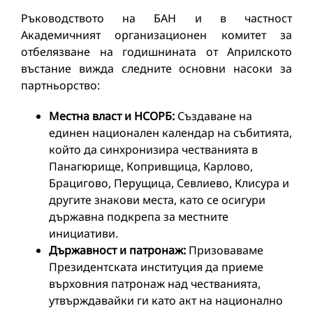
Ръководството на БАН и в частност
Академичният организационен комитет за
отбелязване на годишнината от Априлското
въстание вижда следните основни насоки за
партньорство:
Местна власт и НСОРБ:
Създаване на
единен национален календар на събитията,
който да синхронизира честванията в
Панагюрище, Копривщица, Карлово,
Брацигово, Перущица, Севлиево, Клисура и
другите знакови места, като се осигури
държавна подкрепа за местните
инициативи.
Държавност и патронаж:
Призоваваме
Президентската институция да приеме
върховния патронаж над честванията,
утвърждавайки ги като акт на национално