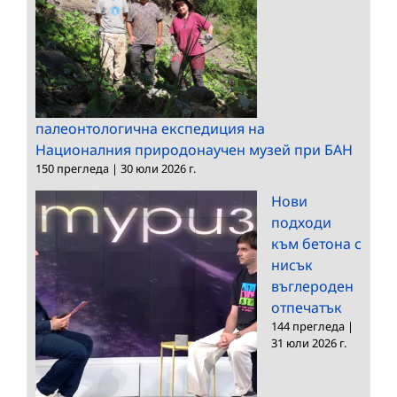
палеонтологична експедиция на
Националния природонаучен музей при БАН
150 прегледа
|
30 юли 2026 г.
Нови
подходи
към бетона с
нисък
въглероден
отпечатък
144 прегледа
|
31 юли 2026 г.