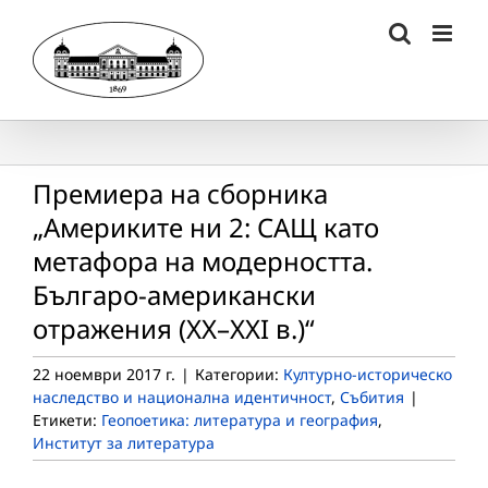
Skip
to
content
Премиера на сборника
„Америките ни 2: САЩ като
метафора на модерността.
Българо-американски
отражения (XX–XXI в.)“
22 ноември 2017 г.
|
Категории:
Културно-историческо
наследство и национална идентичност
,
Събития
|
Етикети:
Геопоетика: литература и география
,
Институт за литература