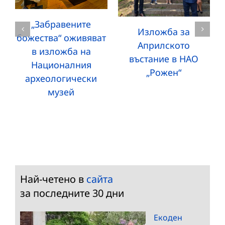
„Забравените
Изложба за
божества“ оживяват
Априлското
в изложба на
въстание в НАО
Националния
„Рожен“
археологически
музей
Най-четено в
сайта
за последните 30 дни
Екоден