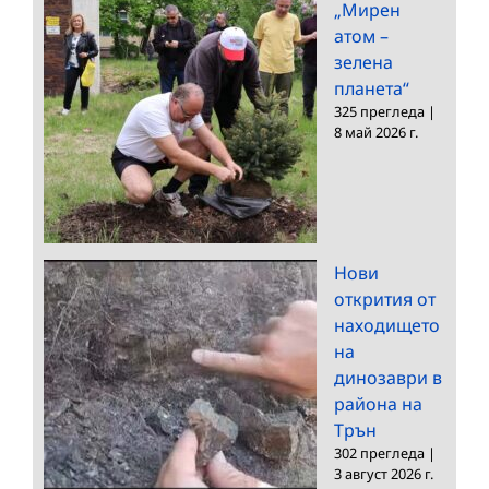
„Мирен
атом –
зелена
планета“
325 прегледа
|
8 май 2026 г.
Нови
открития от
находището
на
динозаври в
района на
Трън
302 прегледа
|
3 август 2026 г.