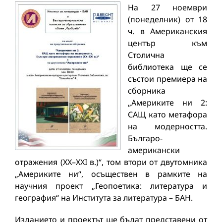
На 27 ноември
(понеделник) от 18
ч. в Американския
център към
Столична
библиотека ще се
състои премиера на
сборника
„Америките ни 2:
САЩ като метафора
на модерността.
Българо-
американски
отражения (XX–XXI в.)“, том втори от двутомника
„Америките ни“, осъществен в рамките на
научния проект „Геопоетика: литература и
география“ на Института за литература – БАН.
Изданието и проектът ще бъдат представени от