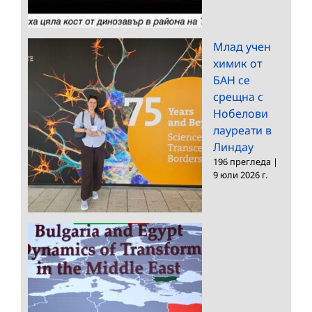
Млад учен
химик от
БАН се
срещна с
Нобелови
лауреати в
Линдау
196 прегледа
|
9 юли 2026 г.