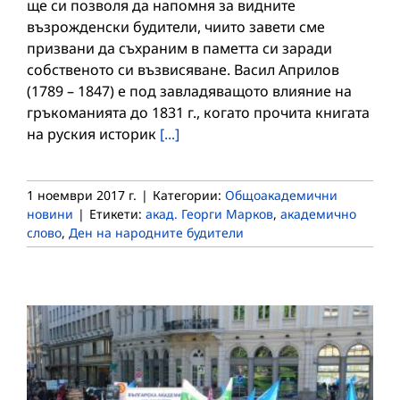
ще си позволя да напомня за видните
възрожденски будители, чиито завети сме
призвани да съхраним в паметта си заради
собственото си възвисяване. Васил Априлов
(1789 – 1847) е под завладяващото влияние на
гръкоманията до 1831 г., когато прочита книгата
на руския историк
[...]
1 ноември 2017 г.
|
Категории:
Общоакадемични
новини
|
Етикети:
акад. Георги Марков
,
академично
слово
,
Ден на народните будители