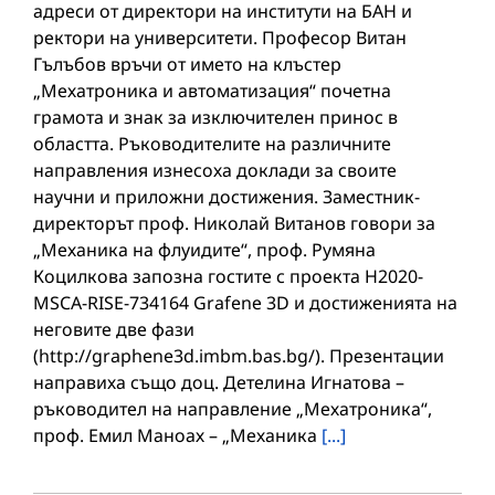
адреси от директори на институти на БАН и
ректори на университети. Професор Витан
Гълъбов връчи от името на клъстер
„Мехатроника и автоматизация“ почетна
грамота и знак за изключителен принос в
областта. Ръководителите на различните
направления изнесоха доклади за своите
научни и приложни достижения. Заместник-
директорът проф. Николай Витанов говори за
„Механика на флуидите“, проф. Румяна
Коцилкова запозна гостите с проекта H2020-
MSCA-RISE-734164 Grafenе 3D и достиженията на
неговите две фази
(http://graphene3d.imbm.bas.bg/). Презентации
направиха също доц. Детелина Игнатова –
ръководител на направление „Мехатроника“,
проф. Емил Маноах – „Механика
[...]