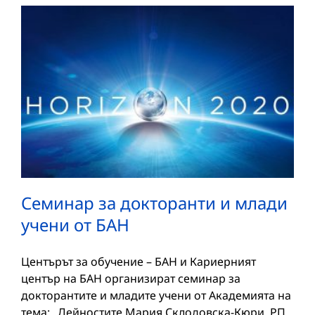
Семинар за докторанти и млади
учени от БАН
Центърът за обучение – БАН и Кариерният
център на БАН организират семинар за
докторантите и младите учени от Академията на
тема: „Дейностите Мария Склодовска-Кюри, РП