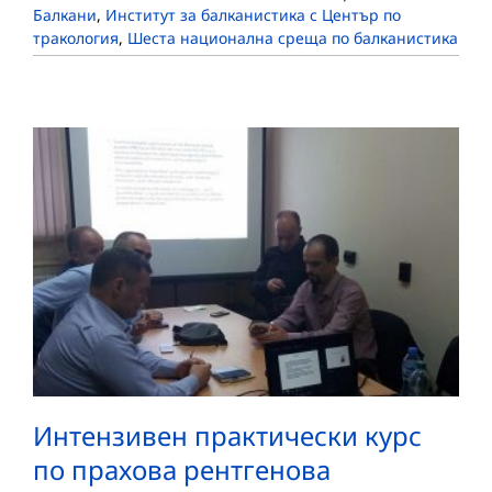
Балкани
,
Институт за балканистика с Център по
тракология
,
Шеста национална среща по балканистика
Интензивен практически курс
по прахова рентгенова