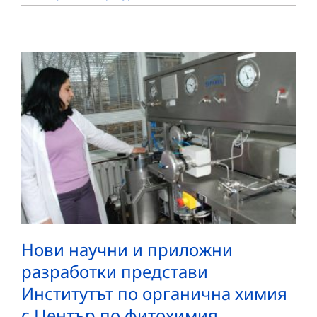
Нови научни и приложни
разработки представи
Институтът по органична химия
с Център по фитохимия