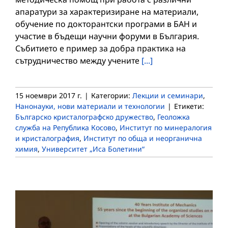
апаратури за характеризиране на материали,
обучение по докторантски програми в БАН и
участие в бъдещи научни форуми в България.
Събитието e пример за добра практика на
сътрудничество между учените
[...]
15 ноември 2017 г.
|
Категории:
Лекции и семинари
,
Нанонауки, нови материали и технологии
|
Етикети:
Българско кристалографско дружество
,
Геоложка
служба на Република Косово
,
Институт по минералогия
и кристалография
,
Институт по обща и неорганична
химия
,
Университет „Иса Болетини“