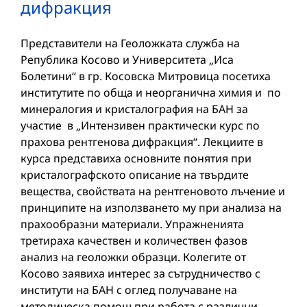
дифракция
Представители на Геоложката служба на
Република Косово и Университета „Иса
Болетини“ в гр. Косовска Митровица посетиха
институтите по обща и неорганична химия и по
минералогия и кристалография на БАН за
участие в „Интензивен практически курс по
прахова рентгенова дифракция“. Лекциите в
курса представиха основните понятия при
кристалографското описание на твърдите
вещества, свойствата на рентгеновото лъчение и
принципите на използването му при анализа на
прахообразни материали. Упражненията
третираха качествен и количествен фазов
анализ на геоложки образци. Колегите от
Косово заявиха интерес за сътрудничество с
институти на БАН с оглед получаване на
методическа помощ при работа с различни