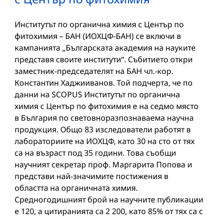
Институтът по органична химия с Център по
фитохимия – БАН (ИОХЦФ-БАН) се включи в
кампанията „Българската академия на науките
представя своите институти“. Събитието откри
заместник-председателят на БАН чл.-кор.
Константин Хаджииванов. Той подчерта, че по
данни на SCOPUS Институтът по органична
химия с Център по фитохимия е на седмо място
в България по световноразпознаваема научна
продукция. Общо 83 изследователи работят в
лабораториите на ИОХЦФ, като 30 на сто от тях
са на възраст под 35 години. Това съобщи
научният секретар проф. Маргарита Попова и
представи най-значимите постижения в
областта на органичната химия.
Средногодишният брой на научните публикации
е 120, а цитиранията са 2 200, като 85% от тях са с