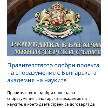
Правителството одобри проекта
на споразумение с Българската
академия на науките
Правителството одобри проекта на
споразумение с Българската академия на
науките, в което двете страни се договарят да