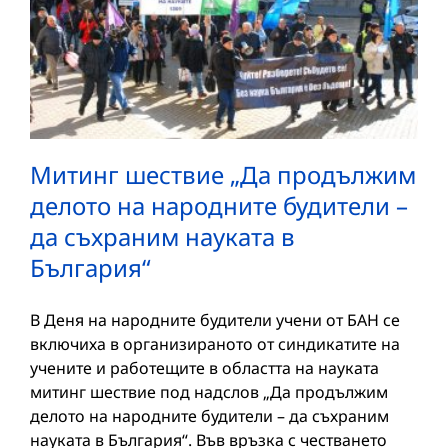
Митинг шествие „Да продължим
делото на народните будители –
да съхраним науката в
България“
В Деня на народните будители учени от БАН се
включиха в организираното от синдикатите на
учените и работещите в областта на науката
митинг шествие под надслов „Да продължим
делото на народните будители – да съхраним
науката в България“. Във връзка с честването