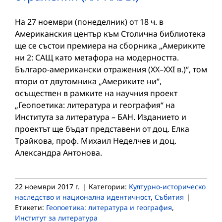
На 27 ноември (понеделник) от 18 ч. в
Американския център към Столична библиотека
ще се състои премиера на сборника „Америките
ни 2: САЩ като метафора на модерността.
Българо-американски отражения (XX–XXI в.)“, том
втори от двутомника „Америките ни“,
осъществен в рамките на научния проект
„Геопоетика: литература и география“ на
Института за литература – БАН. Изданието и
проектът ще бъдат представени от доц. Елка
Трайкова, проф. Михаил Неделчев и доц.
Александра Антонова.
22 ноември 2017 г.
|
Категории:
Културно-историческо
наследство и национална идентичност
,
Събития
|
Етикети:
Геопоетика: литература и география
,
Институт за литература