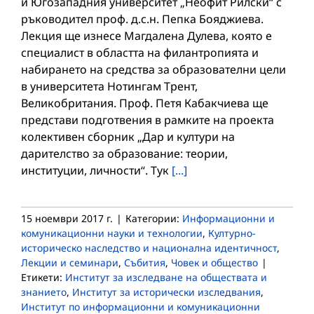
и Югозападния университет „Неофит Рилски“ с
ръководител проф. д.с.н. Пепка Бояджиева.
Лекция ще изнесе Магдалена Дулева, която е
специалист в областта на филантропията и
набирането на средства за образователни цели
в университета Нотингам Трент,
Великобритания. Проф. Петя Кабакчиева ще
представи подготвения в рамките на проекта
колективен сборник „Дар и култури на
дарителство за образование: теории,
институции, личности“. Тук
[...]
15 ноември 2017 г.
|
Категории:
Информационни и
комуникационни науки и технологии
,
Културно-
историческо наследство и национална идентичност
,
Лекции и семинари
,
Събития
,
Човек и общество
|
Етикети:
Институт за изследване на обществата и
знанието
,
Институт за исторически изследвания
,
Институт по информационни и комуникационни