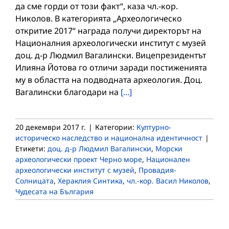
да сме горди от този факт“, каза чл.-кор.
Николов. В категорията „Археологическо
откритие 2017“ награда получи директорът на
Националния археологически институт с музей
доц. д-р Людмил Вагалински. Вицепрезидентът
Илияна Йотова го отличи заради постиженията
му в областта на подводната археология. Доц.
Вагалински благодари на
[...]
20 декември 2017 г.
|
Категории:
Културно-
историческо наследство и национална идентичност
|
Етикети:
доц. д-р Людмил Вагалински
,
Морски
археологически проект Черно море
,
Национален
археологически институт с музей
,
Провадия-
Солницата
,
Хераклия Синтика
,
чл.-кор. Васил Николов
,
Чудесата на България