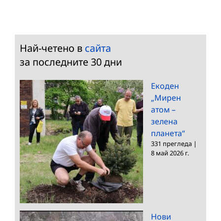
Най-четено в
сайта
за последните 30 дни
Екоден
„Мирен
атом –
зелена
планета“
331 прегледа
|
8 май 2026 г.
Нови