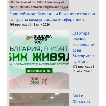
Европейският Югоизток и Близкият изток във
фокуса на международна конференция
193 прегледа
|
13 юли 2026 г.
Стартира
научно
изследване
сред
българите в
чужбина
175 прегледа
|
31 юли 2026 г.
БАН и
Областна