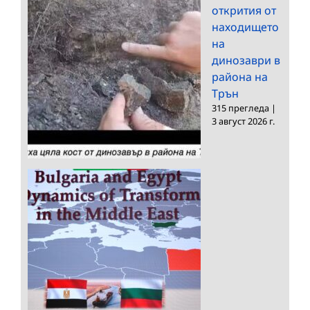
открития от
находището
на
динозаври в
района на
Трън
315 прегледа
|
3 август 2026 г.