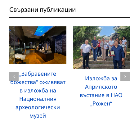
Свързани публикации
„Забравените
Изложба за
божества“ оживяват
Априлското
в изложба на
въстание в НАО
Националния
„Рожен“
археологически
музей