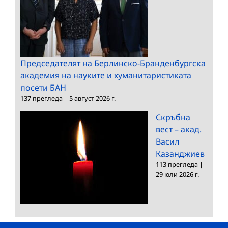
Председателят на Берлинско-Бранденбургска
академия на науките и хуманитаристиката
посети БАН
137 прегледа
|
5 август 2026 г.
Скръбна
вест – акад.
Васил
Казанджиев
113 прегледа
|
29 юли 2026 г.