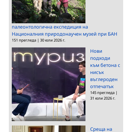
палеонтологична експедиция на
Националния природонаучен музей при БАН
151 прегледа
|
30 юли 2026 г.
Нови
подходи
към бетона с
нисък
въглероден
отпечатък
145 прегледа
|
31 юли 2026 г.
Среща на