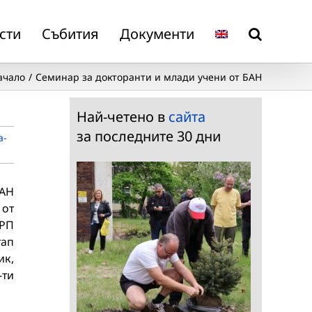
сти
Събития
Документи
ачало
Семинар за докторанти и млади учени от БАН
Най-четено в
сайта
за последните 30 дни
а-
БАН
 от
 РП
тап
ик,
-ти