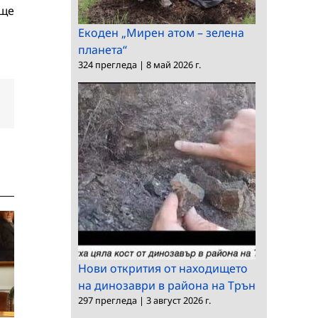
 ще
Екоден „Мирен атом – зелена
планета“
324 прегледа
|
8 май 2026 г.
dIn
Електронна
поща:
Нови открития от находището
на динозаври в района на Трън
Делегация на БАН на
297 прегледа
|
3 август 2026 г.