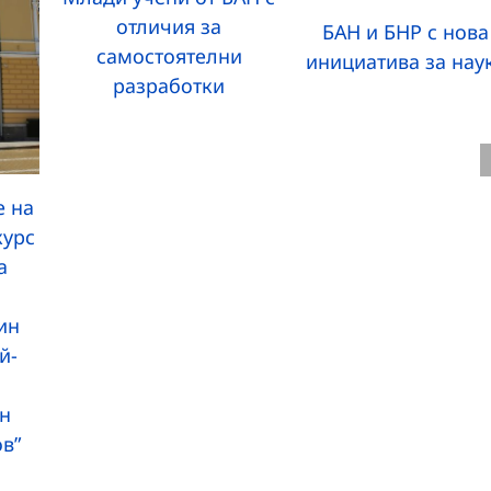
отличия за
БАН и БНР с нова
самостоятелни
инициатива за нау
разработки
 на
курс
а
ин
й-
н
ов”