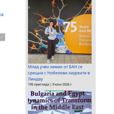
посещение във
Делегация от БАН
Виетнам
посети Монголската
ка
академия на науките
в Улан Батор
Млад учен химик от БАН се
срещна с Нобелови лауреати в
Линдау
195 прегледа
|
9 юли 2026 г.