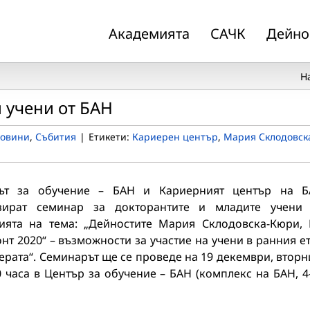
Академията
САЧК
Дейно
Н
 учени от БАН
овини
,
Събития
|
Етикети:
Кариерен център
,
Мария Склодовск
ът за обучение – БАН и Кариерният център на 
зират семинар за докторантите и младите учени
ията на тема: „Дейностите Мария Склодовска-Кюри,
нт 2020“ – възможности за участие на учени в ранния е
ерата“. Семинарът ще се проведе на 19 декември, вторн
0 часа в Център за обучение – БАН (комплекс на БАН, 4