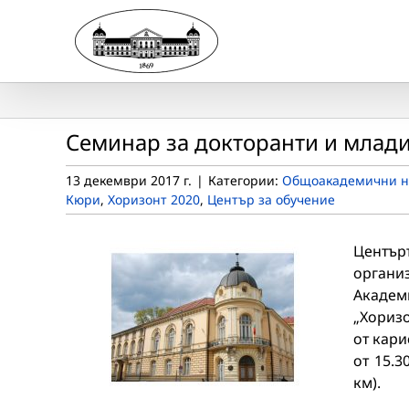
Skip
to
content
Семинар за докторанти и млади
13 декември 2017 г.
|
Категории:
Общоакадемични н
Кюри
,
Хоризонт 2020
,
Център за обучение
Център
органи
Академ
„Хоризо
от кари
от 15.3
км).