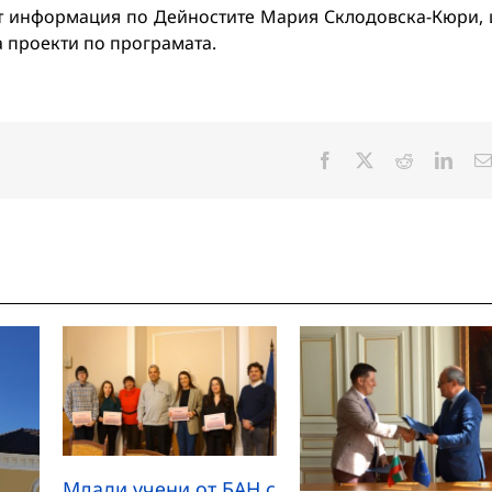
ат информация по Дейностите Мария Склодовска-Кюри,
а проекти по програмата.
Facebook
X
Reddit
Linke
Млади учени от БАН с