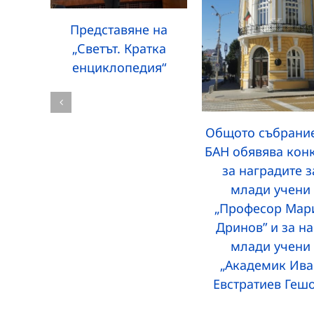
Представяне на
„Светът. Кратка
енциклопедия“
Общото събрание
БАН обявява кон
за наградите з
млади учени
„Професор Мар
Дринов” и за на
млади учени
„Академик Ива
Евстратиев Геш