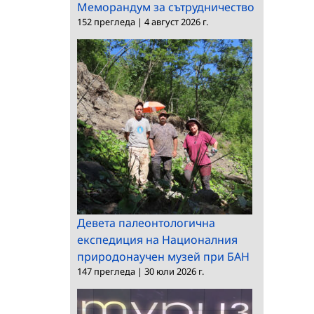
Меморандум за сътрудничество
152 прегледа
|
4 август 2026 г.
Девета палеонтологична
експедиция на Националния
природонаучен музей при БАН
147 прегледа
|
30 юли 2026 г.