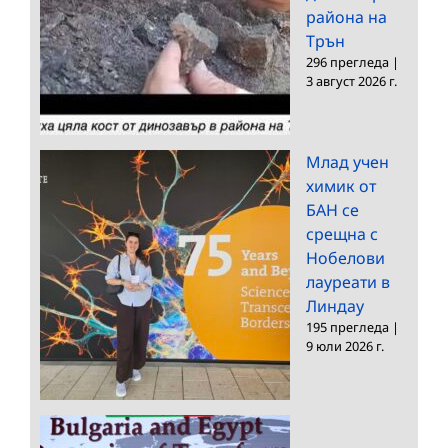
района на
Трън
296 прегледа
|
3 август 2026 г.
Млад учен
химик от
БАН се
срещна с
Нобелови
лауреати в
Линдау
195 прегледа
|
9 юли 2026 г.