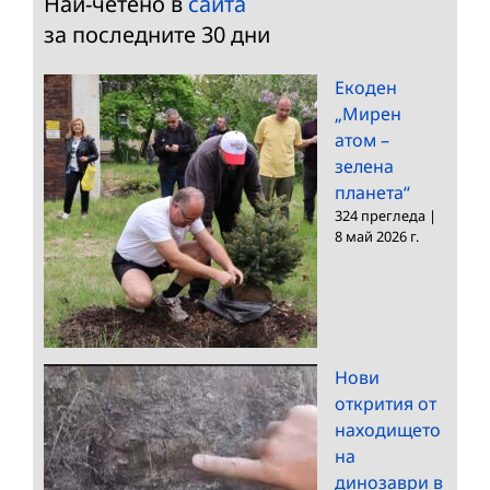
Най-четено в
сайта
за последните 30 дни
Екоден
„Мирен
атом –
зелена
планета“
324 прегледа
|
8 май 2026 г.
Нови
открития от
находището
на
динозаври в