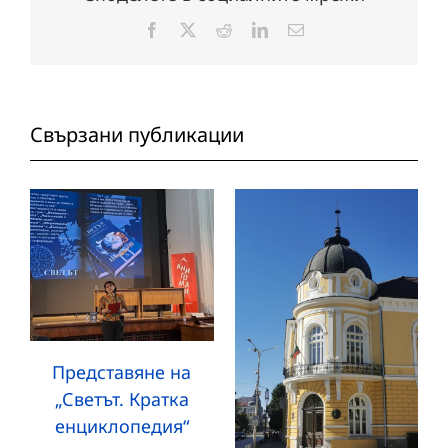
Facebook
X
Reddit
LinkedIn
Електронна
поща:
Свързани публикации
Представяне на
„Светът. Кратка
енциклопедия“