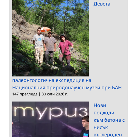
Девета
палеонтологична експедиция на
Националния природонаучен музей при БАН
147 прегледа
|
30 юли 2026 г.
Нови
подходи
към бетона с
нисък
въглероден