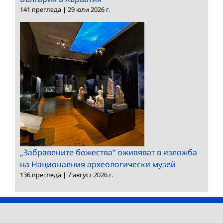
141 прегледа
|
29 юли 2026 г.
„Забравените божества“ оживяват в изложба
на Националния археологически музей
136 прегледа
|
7 август 2026 г.