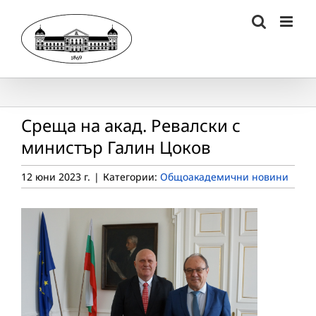
Skip
to
content
Среща на акад. Ревалски с
министър Галин Цоков
12 юни 2023 г.
|
Категории:
Общоакадемични новини