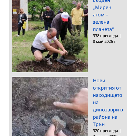
„Мирен
атом –
зелена
планета“
338 прегледа
|
8 май 2026 г.
Нови
открития от
находището
на
динозаври в
района на
Трън
320 прегледа
|