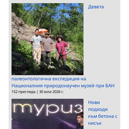
Девета
палеонтологична експедиция на
Националния природонаучен музей при БАН
152 прегледа
|
30 юли 2026 г.
Нови
подходи
към бетона с
нисък