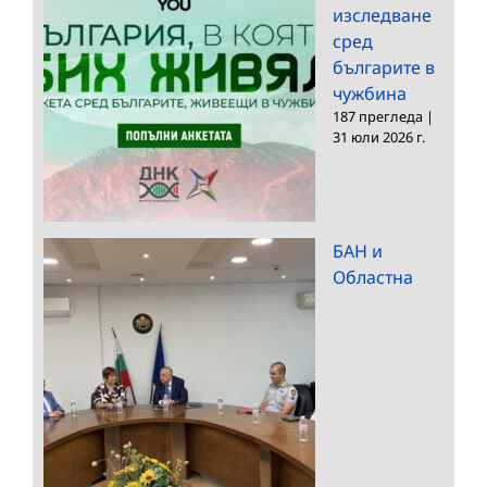
изследване
сред
българите в
чужбина
187 прегледа
|
31 юли 2026 г.
БАН и
Областна