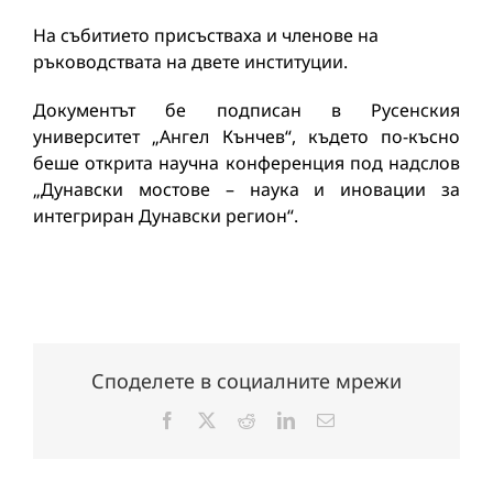
На събитието присъстваха и членове на
ръководствата на двете институции.
Документът бе подписан в Русенския
университет „Ангел Кънчев“, където по-късно
беше открита научна конференция под надслов
„Дунавски мостове – наука и иновации за
интегриран Дунавски регион“.
Споделете в социалните мрежи
Facebook
X
Reddit
LinkedIn
Електронна
поща: