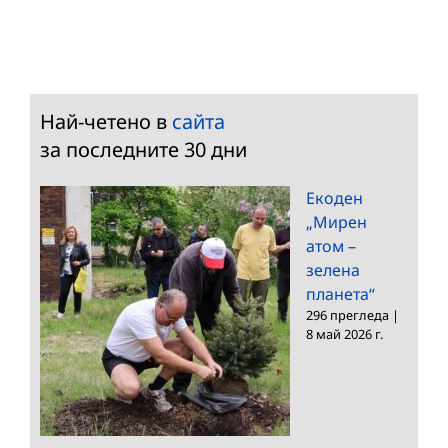
Най-четено в
сайта
за последните 30 дни
Екоден
„Мирен
атом –
зелена
планета“
296 прегледа
|
8 май 2026 г.