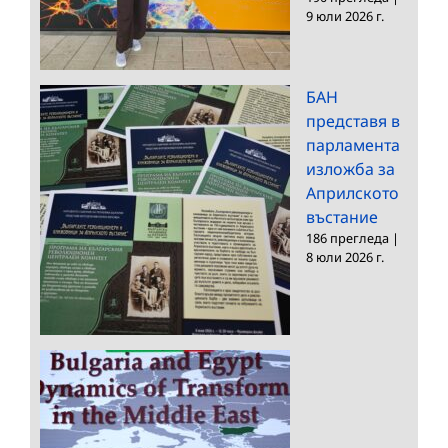
9 юли 2026 г.
БАН
представя в
парламента
изложба за
Априлското
въстание
186 прегледа
|
8 юли 2026 г.