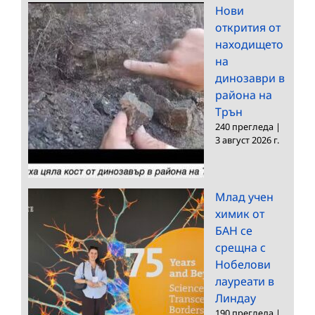
Нови
открития от
находището
на
динозаври в
района на
Трън
240 прегледа
|
3 август 2026 г.
Млад учен
химик от
БАН се
срещна с
Нобелови
лауреати в
Линдау
190 прегледа
|