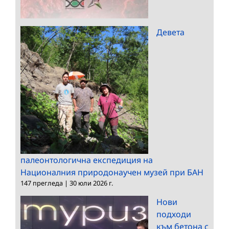
Девета
палеонтологична експедиция на
Националния природонаучен музей при БАН
147 прегледа
|
30 юли 2026 г.
Нови
подходи
към бетона с