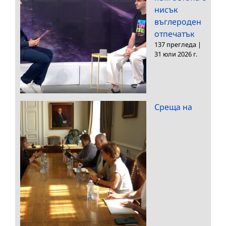
нисък
въглероден
отпечатък
137 прегледа
|
31 юли 2026 г.
Среща на