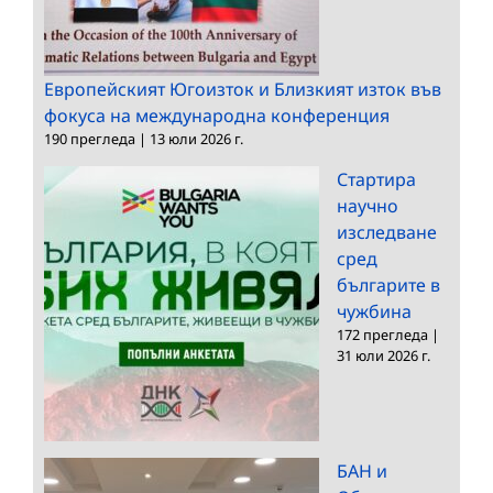
Европейският Югоизток и Близкият изток във
фокуса на международна конференция
190 прегледа
|
13 юли 2026 г.
Стартира
научно
изследване
сред
българите в
чужбина
172 прегледа
|
31 юли 2026 г.
БАН и