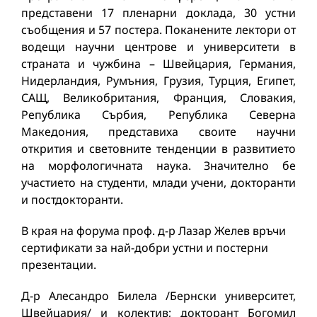
представени 17 пленарни доклада, 30 устни
съобщения и 57 постера. Поканените лектори от
водещи научни центрове и университети в
страната и чужбина – Швейцария, Германия,
Нидерландия, Румъния, Грузия, Турция, Египет,
САЩ, Великобритания, Франция, Словакия,
Република Сърбия, Република Северна
Македония, представиха своите научни
открития и световните тенденции в развитието
на морфологичната наука. Значително бе
участието на студенти, млади учени, докторанти
и постдокторанти.
В края на форума проф. д-р Лазар Желев връчи
сертификати за най-добри устни и постерни
презентации.
Д-р Алесандро Билела /Бернски университет,
Швейцария/ и колектив; докторант Богомил