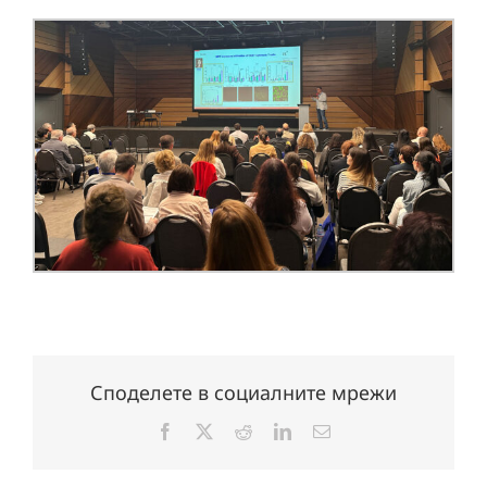
Споделете в социалните мрежи
Facebook
X
Reddit
LinkedIn
Електронна
поща: