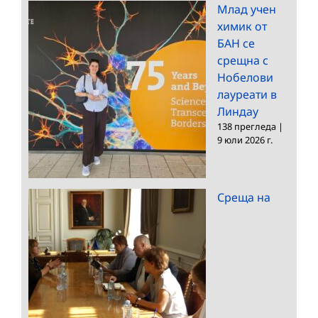
Млад учен
химик от
БАН се
срещна с
Нобелови
лауреати в
Линдау
138 прегледа
|
9 юли 2026 г.
Среща на