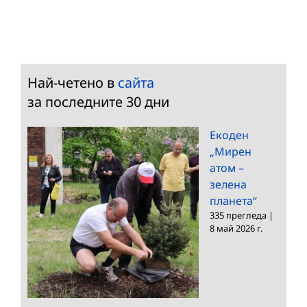
Най-четено в
сайта
за последните 30 дни
Екоден
„Мирен
атом –
зелена
планета“
335 прегледа
|
8 май 2026 г.