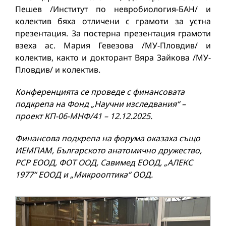
Пешев /Институт по невробиология-БАН/ и
колектив бяха отличени с грамоти за устна
презентация. За постерна презентация грамоти
взеха ас. Мария Гевезова /МУ-Пловдив/ и
колектив, както и докторант Вяра Зайкова /МУ-
Пловдив/ и колектив.
Конференцията се проведе с финансовата
подкрепа на Фонд „Научни изследвания“ –
проект КП-06-МНФ/41 – 12.12.2025.
Финансова подкрепа на форума оказаха също
ИЕМПАМ, Българското анатомично дружество,
РСР ЕООД, ФОТ ООД, Савимед ЕООД, „АЛЕКС
1977“ ЕООД и „Микрооптика“ ООД.