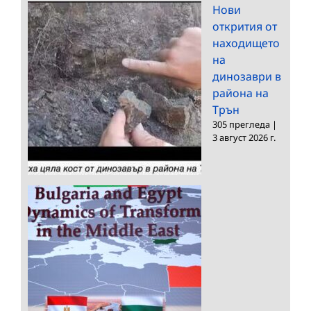
Нови
открития от
находището
на
динозаври в
района на
Трън
305 прегледа
|
3 август 2026 г.