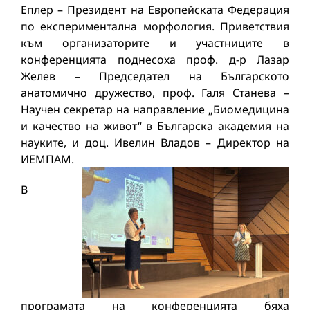
Еплер – Президент на Европейската Федерация
по експериментална морфология. Приветствия
към организаторите и участниците в
конференцията поднесоха проф. д-р Лазар
Желев – Председател на Българското
анатомично дружество, проф. Галя Станева –
Научен секретар на направление „Биомедицина
и качество на живот“ в Българска академия на
науките, и доц. Ивелин Владов – Директор на
ИЕМПАМ.
В
програмата на конференцията бяха