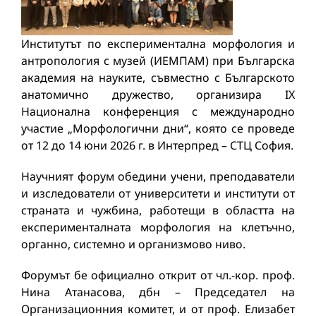
Институтът по експериментална морфология и
антропология с музей (ИЕМПАМ) при Българска
академия на науките, съвместно с Българското
анатомично дружество, организира IX
Национална конференция с международно
участие „Морфологични дни“, която се проведе
от 12 до 14 юни 2026 г. в Интерпред – СТЦ София.
Научният форум обедини учени, преподаватели
и изследователи от университети и институти от
страната и чужбина, работещи в областта на
експерименталната морфология на клетъчно,
органно, системно и организмово ниво.
Форумът бе официално открит от чл.-кор. проф.
Нина Атанасова, дбн – Председател на
Организационния комитет, и от проф. Елизабет