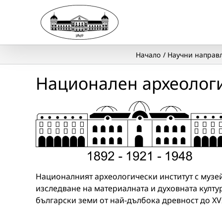
Skip
to
content
Начало
Научни направ
Национален археологи
Националният археологически институт с музе
изследване на материалната и духовната култу
български земи от най-дълбока древност до XVII