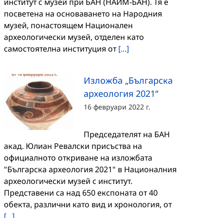
институт с музей при БАН (НАИМ-БАН). Тя е
посветена на основаването на Народния
музей, понастоящем Национален
археологически музей, отделен като
самостоятелна институция от
[...]
Изложба „Българска
археология 2021“
16 февруари 2022 г.
Председателят на БАН
акад. Юлиан Ревалски присъства на
официалното откриване на изложбата
"Българска археология 2021" в Националния
археологически музей с институт.
Представени са над 650 експоната от 40
обекта, различни като вид и хронология, от
[...]