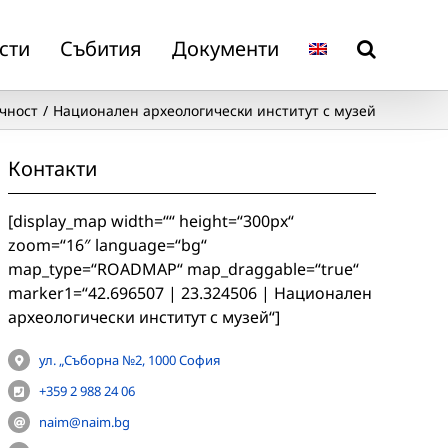
сти
Събития
Документи
чност
Национален археологически институт с музей
Контакти
[display_map width=““ height=“300px“
zoom=“16″ language=“bg“
map_type=“ROADMAP“ map_draggable=“true“
marker1=“42.696507 | 23.324506 | Национален
археологически институт с музей“]
ул. „Съборна №2, 1000 София
+359 2 988 24 06
naim@naim.bg