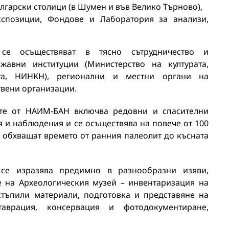
лгарски столици (в Шумен и във Велико Търново),
кспозиции, Фондове и Лаборатория за анализи,
се осъществяват в тясно сътрудничество и
жавни институции (Министерство на културата,
та, НИНКН), регионални и местни органи на
твени организации.
те от НАИМ-БАН включва редовни и спасителни
 и наблюдения и се осъществява на повече от 100
 обхващат времето от ранния палеолит до късната
е изразява предимно в разнообразни изяви,
 на Археологическия музей – инвентаризация на
тъпили материали, подготовка и представяне на
аврация, консервация и фотодокументиране,