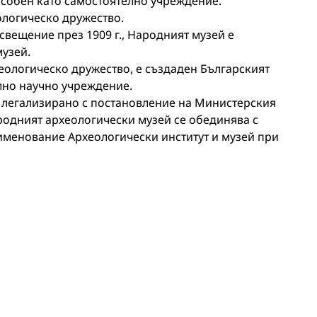
бособен като самостоятелно учреждение.
ологическо дружество.
свещение през 1909 г., Народният музей е
узей.
рхеологическо дружество, е създаден Българският
лно научно учреждение.
, легализирано с постановление на Министерския
ародният археологически музей се обединява с
именование Археологически институт и музей при