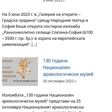
6 юни 2023 г.
На 5 юни 2023 г. в „Галерия на открито –
Градска градина“ срещу Народния театър в
София беше открита постерна изложба
„Раннонеолитно селище Слатина-София (6100
– 5500 г. пр. Хр.): в зората на европейската
цивилизация“.
[...]
130 години
Национален
археологически музей
26 октомври 2022 г.
Изложбата „130 години Национален
археологически музей“ представи на 25
октомври Националният археологически