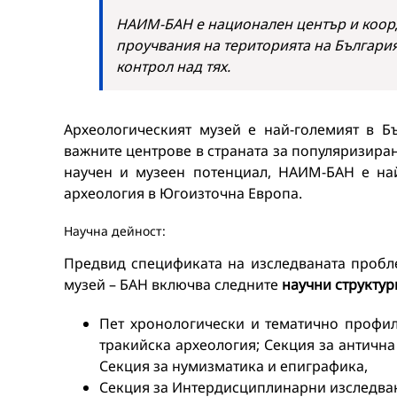
НАИМ-БАН е национален център и коор
проучвания на територията на Българи
контрол над тях.
Археологическият музей е най-големият в Б
важните центрове в страната за популяризира
научен и музеен потенциал, НАИМ-БАН е най
археология в Югоизточна Европа.
Научна дейност:
Предвид спецификата на изследваната пробле
музей – БАН включва следните
научни структур
Пет хронологически и тематично профил
тракийска археология; Секция за антична
Секция за нумизматика и епиграфика,
Секция за Интердисциплинарни изследван