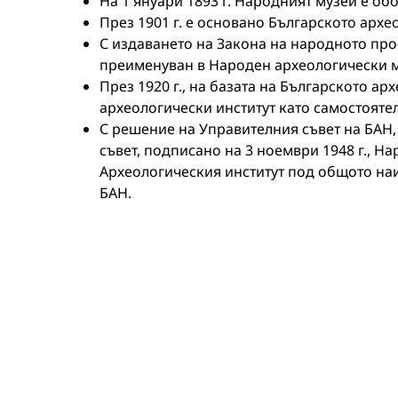
На 1 януари 1893 г. Народният музей е о
През 1901 г. е основано Българското архе
С издаването на Закона на народното про
преименуван в Народен археологически м
През 1920 г., на базата на Българското а
археологически институт като самостояте
С решение на Управителния съвет на БАН
съвет, подписано на 3 ноември 1948 г., Н
Археологическия институт под общото на
БАН.