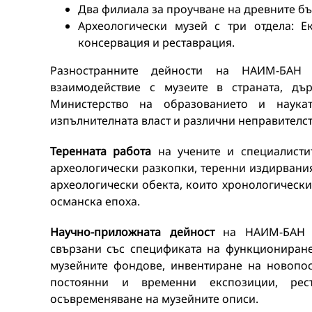
Два филиала за проучване на древните бъ
Археологически музей с три отдела: Е
консервация и реставрация.
Разностранните дейности на НАИМ-БАН 
взаимодействие с музеите в страната, дър
Министерство на образованието и наука
изпълнителната власт и различни неправителс
Теренната работа
на учените и специалисти
археологически разкопки, теренни издирвания
археологически обекта, които хронологически
османска епоха.
Научно-приложната дейност
на НАИМ-БАН с
свързани със спецификата на функциониране
музейните фондове, инвентиране на новопос
постоянни и временни експозиции, рест
осъвременяване на музейните описи.