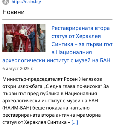
https://naim.bg/
Новини
Реставрираната втора
статуя от Хераклея
Синтика – за първи път
в Националния
археологически институт с музей на БАН
6 август 2025 г.
Министър-председателят Росен Желязков
откри изложбата „С една глава по-висока“ За
първи път пред публика в Националния
археологически институт с музей на БАН
(НАИМ-БАН) беше показана напълно
реставрираната втора антична мраморна
статуя от Хераклея Синтика –
[...]