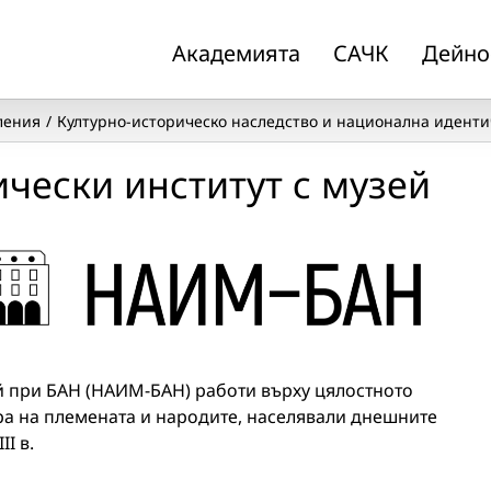
Академията
САЧК
Дейно
ления
Културно-историческо наследство и национална иденти
чески институт с музей
й при БАН (НАИМ-БАН) работи върху цялостното
ра на племената и народите, населявали днешните
I в.