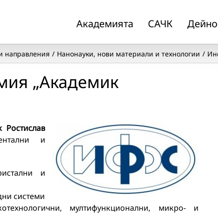
Академията
САЧК
Дейно
и направления
Нанонауки, нови материали и технологии
Ин
мия „Академик
к Ростислав
ентални и
ристални и
дни системи
отехнологични, мултифункционални, микро- и