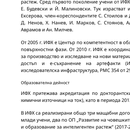
растеж. Сред първото поколение учени от ИФХ
Е. Будевски и Й. Малиновски. Тук израстват 
Ексерова, член-кореспондентите С. Стоилов и 
Д. Ненов, Х. Нанев, И. Марков, С. Стоянов, А
Аврамов и Ан. Милчев.
От 2005 г. ИФХ e Център по компетентност в о
повърхностни фази. От 2010 г. ИФХ е координ
за производство и изследване на нови материа
достъп и е-съхранение на артефакти (
изследователска инфраструктура, РМС 354 от 29
Образователна дейност
ИФХ притежава акредитация по докторантск
химични източници на ток), като в периода 2013
В ИФХ са реализирани общо три мащабни догов
млади учени, два по ОП „Развитие на човешките
и образование за интелигентен растеж“ (2017-