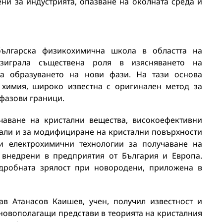
ни за индустрията, опазване на околната среда и
българска физикохимична школа в областта на
изиграла съществена роля в изясняването на
а образуването на нови фази. На тази основа
 химия, широко известна с оригинален метод за
фазови граници.
чаване на кристални вещества, високоефективни
али и за модифициране на кристални повърхности
и електрохимични технологии за получаване на
 внедрени в предприятия от България и Европа.
одробната зрялост при новородени, приложена в
ав Атанасов Каишев, учен, получил известност и
новополагащи представи в теорията на кристалния