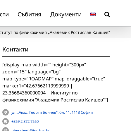
сти
Събития
Документи
ститут по физикохимия „Академик Ростислав Каишев“
Контакти
[display_map width=““ height=“300px“
zoom=“15″ language=“bg“
map_type=“ROADMAP“ map_draggable=“true“
marker1=“42.67662119999999 |
23.36684360000004 | Институт по
физикохимия “Академик Ростислав Каишев”“]
ул. „Акад. Георги Бончев“, бл. 11, 1113 София
+359 2 872 7550
physchem@ipc.bas.bg