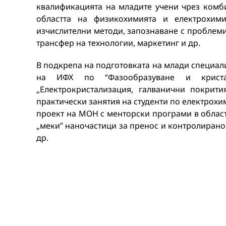
квалификацията на младите учени чрез комб
областта на физикохимията и електрохими
изчислителни методи, запознаване с проблеми,
трансфер на технологии, маркетинг и др.
В подкрепа на подготовката на млади специал
на ИФХ по “Фазообразуване и криста
„Електрокристализация, галванични покрит
практически занятия на студенти по електрохим
проект на МОН с менторски програми в област
„меки” наночастици за пренос и контролирано
др.