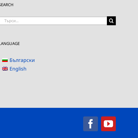
SEARCH
Търсене
на:
LANGUAGE
Български
English
Facebook
YouTub