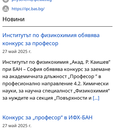
https://ipc.bas.bg/
Новини
Институтът по физикохимия обявява
конкурс за професор
27 май 2025 г.
Институтът по физикохимия „Акад. Р. Каишев”
при БАН – София обявява конкурс за заемане
на академичнaта длъжност „Професор ” в
професионално направление 4.2. Химически
науки, за научна специалност „Физикохимия“
за нуждите на секция „Повърхности и
[...]
Конкурс за „професор“ в ИФХ-БАН
27 май 2025 г.