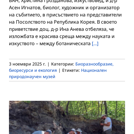
БАН, Христина Грозданова, изкуствовед, и д-р
Асен Игнатов, биолог, художник и организатор
на събитието, в присъствието на представители
на Посолството на Република Корея. В своето
приветствие доц. д-р Ина Анева отбеляза, че
изложбата е красива среща между науката и
изкуството – между ботаническата
[...]
3 ноември 2025 г.
|
Категории:
Биоразнообразие,
биоресурси и екология
|
Етикети:
Национален
природонаучен музей