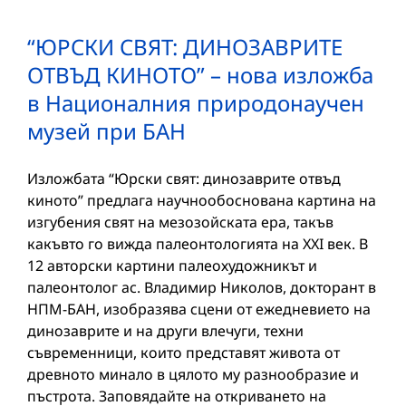
“ЮРСКИ СВЯТ: ДИНОЗАВРИТЕ
ОТВЪД КИНОТО” – нова изложба
в Националния природонаучен
музей при БАН
Изложбата “Юрски свят: динозаврите отвъд
киното” предлага научнообоснована картина на
изгубения свят на мезозойската ера, такъв
какъвто го вижда палеонтологията на XXI век. В
12 авторски картини палеохудожникът и
палеонтолог ас. Владимир Николов, докторант в
НПМ-БАН, изобразява сцени от ежедневието на
динозаврите и на други влечуги, техни
съвременници, които представят живота от
древното минало в цялото му разнообразие и
пъстрота. Заповядайте на откриването на