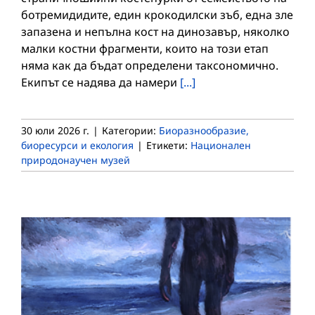
ботремидидите, един крокодилски зъб, една зле
запазена и непълна кост на динозавър, няколко
малки костни фрагменти, които на този етап
няма как да бъдат определени таксономично.
Екипът се надява да намери
[...]
30 юли 2026 г.
|
Категории:
Биоразнообразие,
биоресурси и екология
|
Етикети:
Национален
природонаучен музей