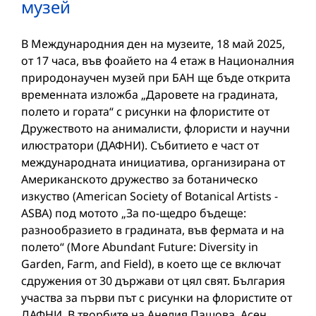
музей
В Международния ден на музеите, 18 май 2025,
от 17 часа, във фоайето на 4 етаж в Националния
природонаучен музей при БАН ще бъде открита
временната изложба „Даровете на градината,
полето и гората“ с рисунки на флористите от
Дружеството на анималисти, флористи и научни
илюстратори (ДАФНИ). Събитието е част от
международната инициатива, организирана от
Американското дружество за ботаническо
изкуство (American Society of Botanical Artists -
ASBA) под мотото „За по-щедро бъдеще:
разнообразието в градината, във фермата и на
полето“ (More Abundant Future: Diversity in
Garden, Farm, and Field), в което ще се включат
сдружения от 30 държави от цял свят. България
участва за първи път с рисунки на флористите от
ДАФНИ. В творбите на Анелия Пашова, Асен