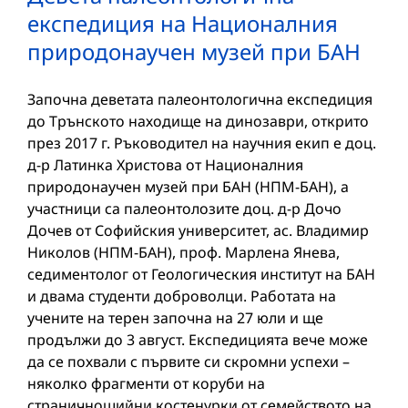
експедиция на Националния
природонаучен музей при БАН
Започна деветата палеонтологична експедиция
до Трънското находище на динозаври, открито
през 2017 г. Ръководител на научния екип е доц.
д-р Латинка Христова от Националния
природонаучен музей при БАН (НПМ-БАН), а
участници са палеонтолозите доц. д-р Дочо
Дочев от Софийския университет, ас. Владимир
Николов (НПМ-БАН), проф. Марлена Янева,
седиментолог от Геологическия институт на БАН
и двама студенти доброволци. Работата на
учените на терен започна на 27 юли и ще
продължи до 3 август. Експедицията вече може
да се похвали с първите си скромни успехи –
няколко фрагменти от коруби на
страничношийни костенурки от семейството на