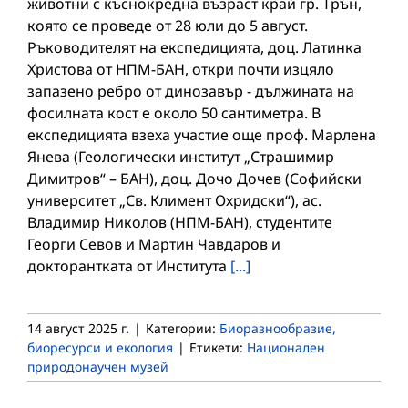
животни с къснокредна възраст край гр. Трън,
която се проведе от 28 юли до 5 август.
Ръководителят на експедицията, доц. Латинка
Христова от НПМ-БАН, откри почти изцяло
запазено ребро от динозавър - дължината на
фосилната кост е около 50 сантиметра. В
експедицията взеха участие още проф. Марлена
Янева (Геологически институт „Страшимир
Димитров“ – БАН), доц. Дочо Дочев (Софийски
университет „Св. Климент Охридски“), ас.
Владимир Николов (НПМ-БАН), студентите
Георги Севов и Мартин Чавдаров и
докторантката от Института
[...]
14 август 2025 г.
|
Категории:
Биоразнообразие,
биоресурси и екология
|
Етикети:
Национален
природонаучен музей