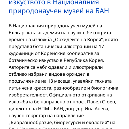
изкуството в Националния
природонаучен музей на БАН
В Националния природонаучен музей на
Българската академия на науките бе открита
временна изложба „Орхидеите на Корея“, която
представя ботанически илюстрации на 17
художници от Корейския кооператив за
ботаническо изкуство в Република Корея.
Авторите са наблюдавали и илюстрирали
отблизо избрани видове орхидеи в
продължение на 18 месеца, улавяйки тяхната
изтънчена красота, разнообразие и биологична
изобретателност. Официалното откриване на
изложбата бе направено от проф. Павел Стоев,
директор на НПМ – БАН, доц. д-р Ина Анева,
научен секретар на направление
„Биоразнообразие, биоресурси и екология“ на