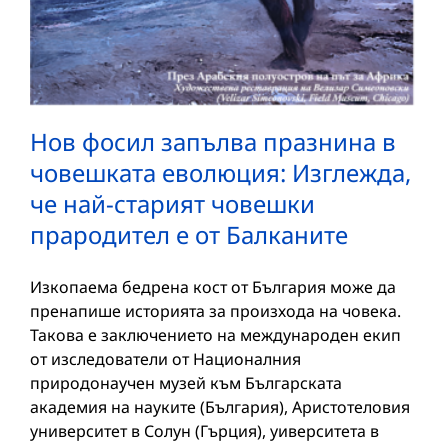
Нов фосил запълва празнина в
човешката еволюция: Изглежда,
че най-старият човешки
прародител е от Балканите
Изкопаема бедрена кост от България може да
пренапише историята за произхода на човека.
Такова е заключението на международен екип
от изследователи от Националния
природонаучен музей към Българската
академия на науките (България), Аристотеловия
университет в Солун (Гърция), уиверситета в