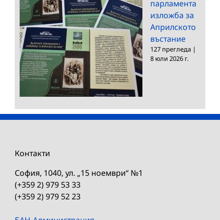
парламента
изложба за
Априлското
въстание
127 прегледа
|
8 юли 2026 г.
Контакти
София, 1040, ул. „15 ноември“ №1
(+359 2) 979 53 33
(+359 2) 979 52 23
БАН-Администрация