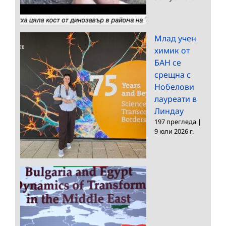
Млад учен
химик от
БАН се
срещна с
Нобелови
лауреати в
Линдау
197 прегледа
|
9 юли 2026 г.