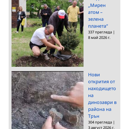
„Мирен
атом –
зелена
планета“
337 прегледа
|
8 май 2026 г.
Нови
открития от
находището
на
динозаври в
района на
Трън
304 прегледа
|
3 август 2026 г.