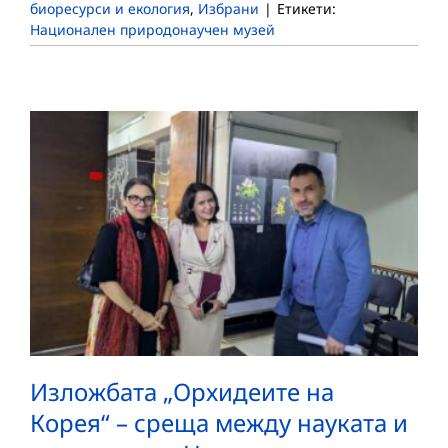
биоресурси и екология
,
Избрани
|
Етикети:
Национален природонаучен музей
Изложбата „Орхидеите на
Корея“ – среща между науката и