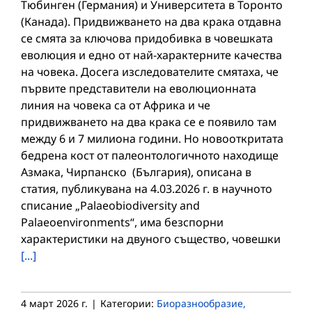
Тюбинген (Германия) и Университета в Торонто
(Канада). Придвижването на два крака отдавна
се смята за ключова придобивка в човешката
еволюция и едно от най-характерните качества
на човека. Досега изследователите смятаха, че
първите представители на еволюционната
линия на човека са от Африка и че
придвижването на два крака се е появило там
между 6 и 7 милиона години. Но новооткритата
бедрена кост от палеонтологичното находище
Азмака, Чирпанско (България), описана в
статия, публикувана на 4.03.2026 г. в научното
списание „Palaeobiodiversity and
Palaeoenvironments“, има безспорни
характеристики на двуного същество, човешки
[...]
4 март 2026 г.
|
Категории:
Биоразнообразие,