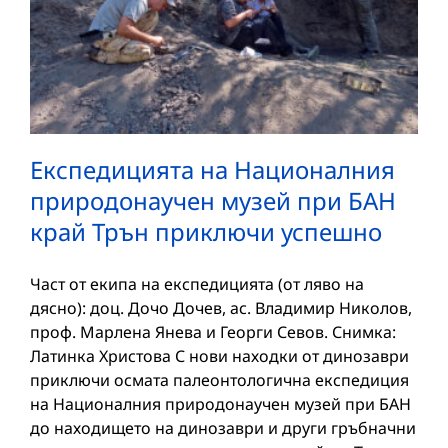
Eкспедицията на Националния
природонаучен музей при БАН
край Трън приключи успешно
Част от екипа на експедицията (от ляво на
дясно): доц. Дочо Дочев, ас. Владимир Николов,
проф. Марлена Янева и Георги Севов. Снимка:
Латинка Христова С нови находки от динозаври
приключи осмата палеонтологична експедиция
на Националния природонаучен музей при БАН
до находището на динозаври и други гръбначни