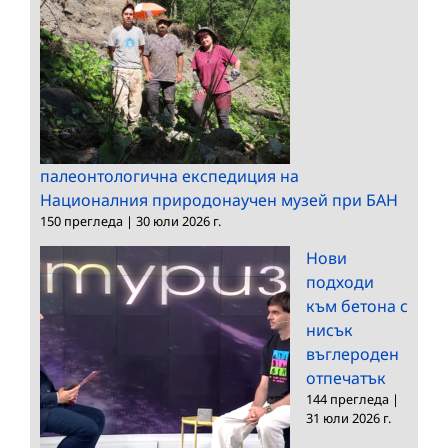
палеонтологична експедиция на
Националния природонаучен музей при БАН
150 прегледа
|
30 юли 2026 г.
Нови
подходи
към бетона с
нисък
въглероден
отпечатък
144 прегледа
|
31 юли 2026 г.